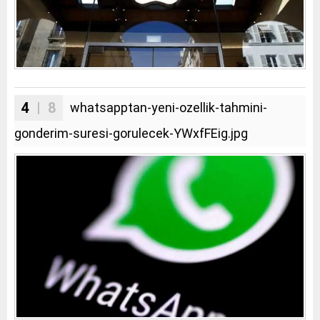
4
| 8
whatsapptan-yeni-ozellik-tahmini-
gonderim-suresi-gorulecek-YWxfFEig.jpg