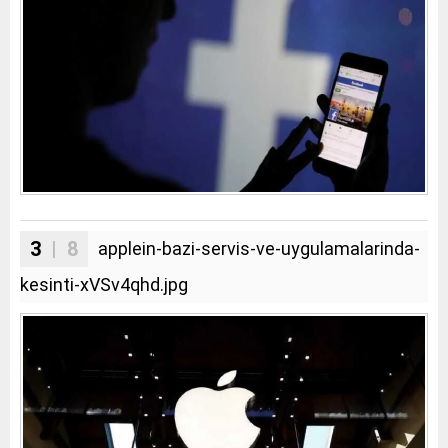
3
| 8
applein-bazi-servis-ve-uygulamalarinda-
kesinti-xVSv4qhd.jpg