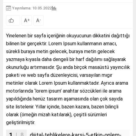
Yayınlama: 10.05.2022
A
A
+
-
Yinelenen bir sayfa içeriğinin okuyucunun dikkatini dağıttığı
bilinen bir gerçektir. Lorem Ipsum kullanmanın amacı,
sürekli buraya metin gelecek, buraya metin gelecek
yazmaya kıyasla daha dengeli bir harf dağılımı sağlayarak
okunurluğu artırmasıdır. Şu anda birçok masaüstü yayıncılık
paketi ve web sayfa düzenleyicisi, varsayılan mıgır
metinler olarak Lorem Ipsum kullanmaktadır. Ayrıca arama
motorlarında ‘lorem ipsum’ anahtar sözcükleri ile arama
yapıldığında henüz tasarım aşamasında olan çok sayıda
site listelenir. Yıllar içinde, bazen kazara, bazen bilinçli
olarak (örneğin mizah katılarak), çeşitli sürümleri
geliştirilmiştir.
1
| 8
dijital-tehlikelere-karsi-5-etkin-onlem-