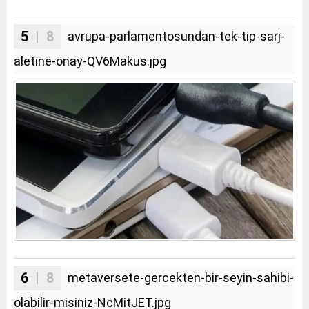
5
| 8
avrupa-parlamentosundan-tek-tip-sarj-
aletine-onay-QV6Makus.jpg
6
| 8
metaversete-gercekten-bir-seyin-sahibi-
olabilir-misiniz-NcMitJET.jpg