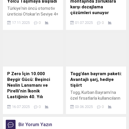
Yolcu Taşımaya Başladı
montajında zorluklara
karşı dozajlama
Türkiye'nin öncü otomotiv
çözümleri sunuyor
üreticisi Otokar'ın Seviye 4+
otonom şehir içi otobüsü
Dünya çapında satılan
17.11.2025
0
01.07.2025
0
Otonom e-Centro
otomobillerin %20’sini
Avrupa'da yola çıktı.
oluşturan elektrikli araç
bataryalarının montajı,
üreticiler için yangın,
korozyon ve sızdırma gibi
çeşitli riskler barındırıyor.
P Zero İçin 10.000
Togg’dan bayram paketi:
Beygir Gücü: Beşinci
Avantajlı şarj, hediye
Neslin Lansmanı ve
tişört
Pirelli’nin İkonik
Togg, Kurban Bayramı’na
Lastiğinin 40. Yılı
özel fırsatlarla kullanıcıların
Pirelli beşinci nesil P Zero
yanında olmayı sürdürüyor.
16.07.2025
0
03.06.2025
0
lastiğinin lansmanını 2025
Goodwood Hız Festivali’nin
(Goodwood Festival of
Bir Yorum Yazın
Speed) açılışı sırasında