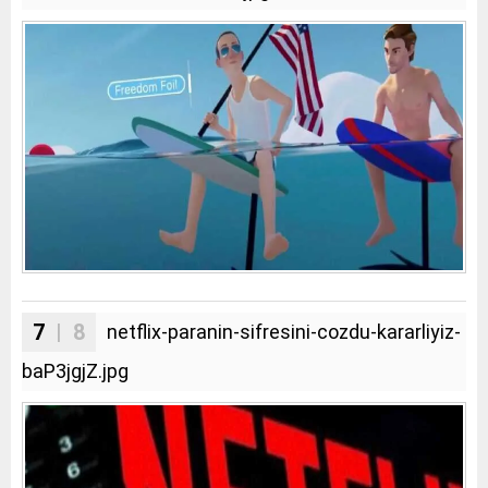
7
| 8
netflix-paranin-sifresini-cozdu-kararliyiz-
baP3jgjZ.jpg