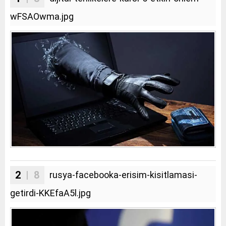
wFSAOwma.jpg
2
| 8
rusya-facebooka-erisim-kisitlamasi-
getirdi-KKEfaA5l.jpg