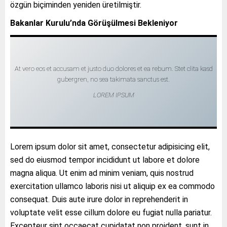
özgün biçiminden yeniden üretilmiştir.
Bakanlar Kurulu’nda Görüşülmesi Bekleniyor
At vero eos et accusam et justo duo dolores et ea rebum. Stet clita kasd
gubergren, no sea takimata sanctus est.
LOREM IPSUM
Lorem ipsum dolor sit amet, consectetur adipisicing elit,
sed do eiusmod tempor incididunt ut labore et dolore
magna aliqua. Ut enim ad minim veniam, quis nostrud
exercitation ullamco laboris nisi ut aliquip ex ea commodo
consequat. Duis aute irure dolor in reprehenderit in
voluptate velit esse cillum dolore eu fugiat nulla pariatur.
Excepteur sint occaecat cupidatat non proident, sunt in