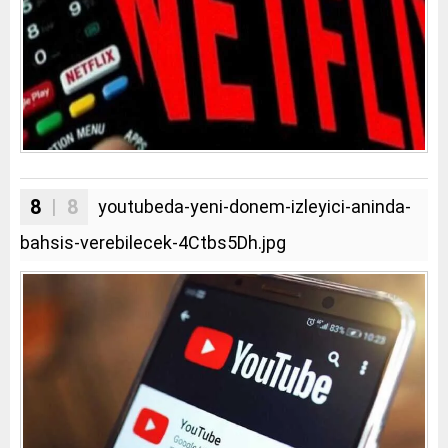
8
| 8
youtubeda-yeni-donem-izleyici-aninda-
bahsis-verebilecek-4Ctbs5Dh.jpg