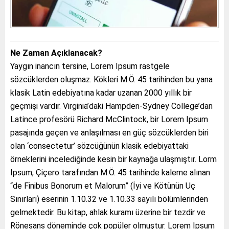
Ne Zaman Açıklanacak?
Yaygın inancın tersine, Lorem Ipsum rastgele
sözcüklerden oluşmaz. Kökleri M.Ö. 45 tarihinden bu yana
klasik Latin edebiyatına kadar uzanan 2000 yıllık bir
geçmişi vardır. Virginia’daki Hampden-Sydney College’dan
Latince profesörü Richard McClintock, bir Lorem Ipsum
pasajında geçen ve anlaşılması en güç sözcüklerden biri
olan ‘consectetur’ sözcüğünün klasik edebiyattaki
örneklerini incelediğinde kesin bir kaynağa ulaşmıştır. Lorm
Ipsum, Çiçero tarafından M.Ö. 45 tarihinde kaleme alınan
“de Finibus Bonorum et Malorum” (İyi ve Kötünün Uç
Sınırları) eserinin 1.10.32 ve 1.10.33 sayılı bölümlerinden
gelmektedir. Bu kitap, ahlak kuramı üzerine bir tezdir ve
Rönesans döneminde çok popüler olmuştur. Lorem Ipsum