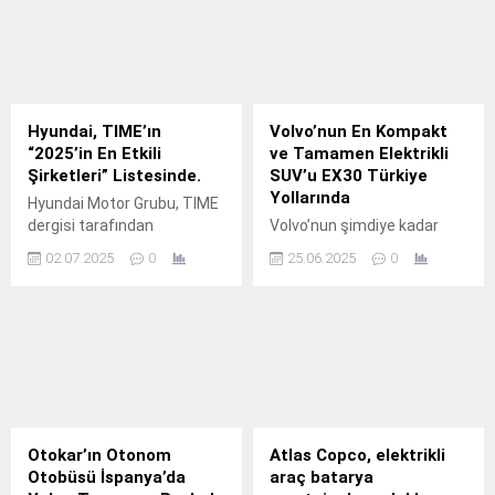
Hyundai, TIME’ın
Volvo’nun En Kompakt
“2025’in En Etkili
ve Tamamen Elektrikli
Şirketleri” Listesinde.
SUV’u EX30 Türkiye
Yollarında
Hyundai Motor Grubu, TIME
dergisi tarafından
Volvo’nun şimdiye kadar
yayımlanan “2025’in En Etkili
ürettiği en kompakt ve en
02.07.2025
0
25.06.2025
0
100 Şirketi” listesine bu yıl
çevreci SUV modeli EX30,
ilk kez dahil edilerek
gelişmiş teknolojileri,
“Automotive Dark Horse”
yüksek güvenlik seviyesi ve
olarak tanıtıldı.
sürdürülebilir tasarımıyla
Temmuz ayından itibaren
Türkiye’de yollarda olacak.
Otokar’ın Otonom
Atlas Copco, elektrikli
Otobüsü İspanya’da
araç batarya