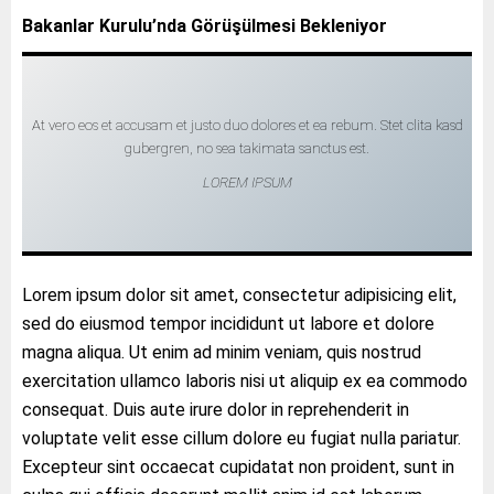
Bakanlar Kurulu’nda Görüşülmesi Bekleniyor
At vero eos et accusam et justo duo dolores et ea rebum. Stet clita kasd
gubergren, no sea takimata sanctus est.
LOREM IPSUM
Lorem ipsum dolor sit amet, consectetur adipisicing elit,
sed do eiusmod tempor incididunt ut labore et dolore
magna aliqua. Ut enim ad minim veniam, quis nostrud
exercitation ullamco laboris nisi ut aliquip ex ea commodo
consequat. Duis aute irure dolor in reprehenderit in
voluptate velit esse cillum dolore eu fugiat nulla pariatur.
Excepteur sint occaecat cupidatat non proident, sunt in