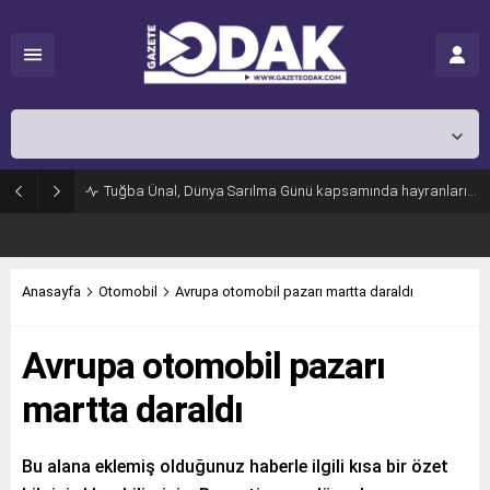
İstanbul,
31
°C
Açık
Tuğba Ünal, Dünya Sarılma Günü kapsamında hayranlarıyla buluştu
Anasayfa
Otomobil
Avrupa otomobil pazarı martta daraldı
Avrupa otomobil pazarı
martta daraldı
Bu alana eklemiş olduğunuz haberle ilgili kısa bir özet