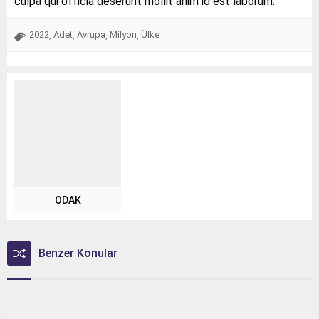
culpa qui officia deserunt mollit anim id est laborum.
2022
Adet
Avrupa
Milyon
Ülke
,
,
,
,
ODAK
Benzer Konular