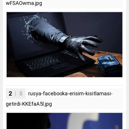
wFSAOwma.jpg
2
| 8
rusya-facebooka-erisim-kisitlamasi-
getirdi-KKEfaA5l.jpg