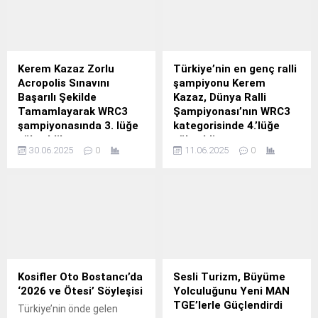
Kerem Kazaz Zorlu
Türkiye’nin en genç ralli
Acropolis Sınavını
şampiyonu Kerem
Başarılı Şekilde
Kazaz, Dünya Ralli
Tamamlayarak WRC3
Şampiyonası’nın WRC3
şampiyonasında 3. lüğe
kategorisinde 4.’lüğe
yükseldi!
yükseldi
30.06.2025
0
11.06.2025
0
Perşembe günü Seyirci
Team Petrol Ofisi adına
Özel Etabı ile Ralliye
yarışan 19 yaşındaki
başlayan Team Petrol Ofisi
Türkiye’nin en genç ralli
ekibi, cuma günü geçilen
şampiyonu Kerem Kazaz,
etaplarda 2 defa lastik
Akropolis Rallisi hazırlığı
patlatarak 9.
amacıyla katıldığı Sardunya
Rallisi'nden WRC3
kategorisinde beşinci olarak
dönmeyi başardı.
Kosifler Oto Bostancı’da
Sesli Turizm, Büyüme
‘2026 ve Ötesi’ Söyleşisi
Yolculuğunu Yeni MAN
TGE’lerle Güçlendirdi
Türkiye’nin önde gelen