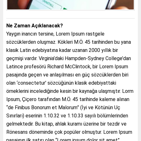
Ne Zaman Açıklanacak?
Yaygın inancın tersine, Lorem Ipsum rastgele
sözcüklerden oluşmaz. Kökleri M.Ö. 45 tarihinden bu yana
klasik Latin edebiyatına kadar uzanan 2000 yıllık bir
geçmişi vardır. Virginia’daki Hampden-Sydney College’dan
Latince profesörü Richard McClintock, bir Lorem Ipsum
pasajında geçen ve anlaşılması en güç sözcüklerden biri
olan ‘consectetur’ sözcüğünün klasik edebiyattaki
örneklerini incelediğinde kesin bir kaynağa ulaşmıştır. Lorm
Ipsum, Çiçero tarafından M.Ö. 45 tarihinde kaleme alınan
“de Finibus Bonorum et Malorum” (İyi ve Kötünün Uç
Sınırları) eserinin 1.10.32 ve 1.10.33 sayılı bölümlerinden
gelmektedir. Bu kitap, ahlak kuramı üzerine bir tezdir ve
Rönesans döneminde çok popüler olmuştur. Lorem Ipsum
pasajının ilk satırı olan “Lorem ipsum dolor sit amet”