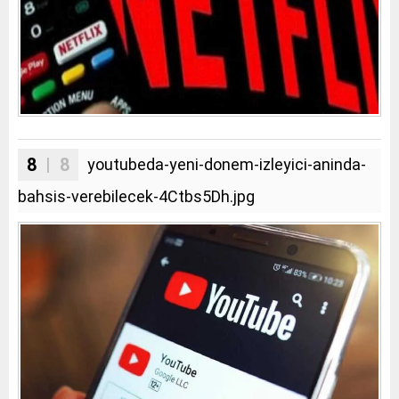
8
| 8
youtubeda-yeni-donem-izleyici-aninda-
bahsis-verebilecek-4Ctbs5Dh.jpg