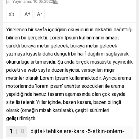
Yayınlama: 10.05.2022
A
A
+
-
Yinelenen bir sayfa içeriğinin okuyucunun dikkatini dağıttığı
bilinen bir gerçektir. Lorem Ipsum kullanmanın amacı,
sürekli buraya metin gelecek, buraya metin gelecek
yazmaya kıyasla daha dengeli bir harf dağılımı sağlayarak
okunurluğu artırmasıdır. Şu anda birçok masaüstü yayıncılık
paketi ve web sayfa düzenleyicisi, varsayılan mıgır
metinler olarak Lorem Ipsum kullanmaktadır. Ayrıca arama
motorlarında ‘lorem ipsum’ anahtar sözcükleri ile arama
yapıldığında henüz tasarım aşamasında olan çok sayıda
site listelenir. Yıllar içinde, bazen kazara, bazen bilinçli
olarak (örneğin mizah katılarak), çeşitli sürümleri
geliştirilmiştir.
1
| 8
dijital-tehlikelere-karsi-5-etkin-onlem-