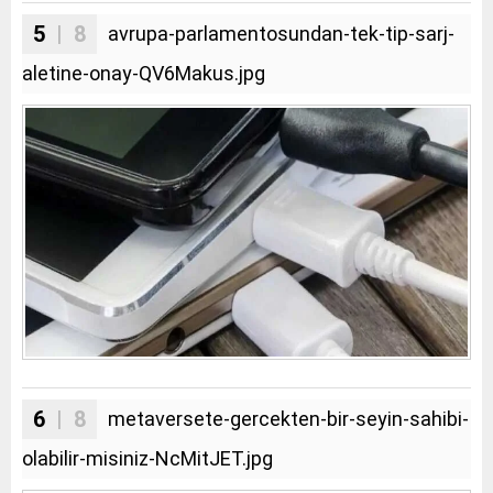
5
| 8
avrupa-parlamentosundan-tek-tip-sarj-
aletine-onay-QV6Makus.jpg
6
| 8
metaversete-gercekten-bir-seyin-sahibi-
olabilir-misiniz-NcMitJET.jpg