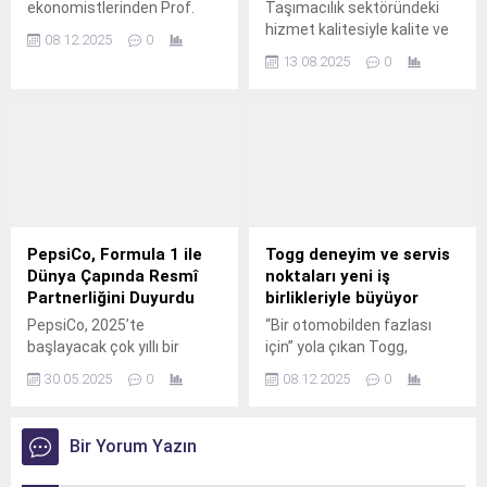
ekonomistlerinden Prof.
Taşımacılık sektöründeki
hizmet kalitesiyle kalite ve
08.12.2025
0
güvenin simgesi haline
13.08.2025
0
gelen Sesli Turizm, gelişim
ve büyüme yolculuğuna
MAN TGE’lerle devam
ediyor.
PepsiCo, Formula 1 ile
Togg deneyim ve servis
Dünya Çapında Resmî
noktaları yeni iş
Partnerliğini Duyurdu
birlikleriyle büyüyor
PepsiCo, 2025’te
“Bir otomobilden fazlası
başlayacak çok yıllı bir
için” yola çıkan Togg,
taahhüdün parçası olarak
kullanıcıya daha yakın olma
30.05.2025
0
08.12.2025
0
Formula 1 ile dünya çapında
hedefi doğrultusunda
ortaklığını duyurdu.
Türkiye genelindeki temas
noktalarını iş birlikleriyle
Bir Yorum Yazın
hızla genişletiyor.