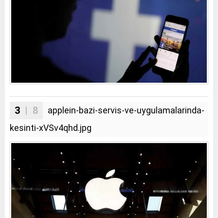
3
| 8
applein-bazi-servis-ve-uygulamalarinda-
kesinti-xVSv4qhd.jpg