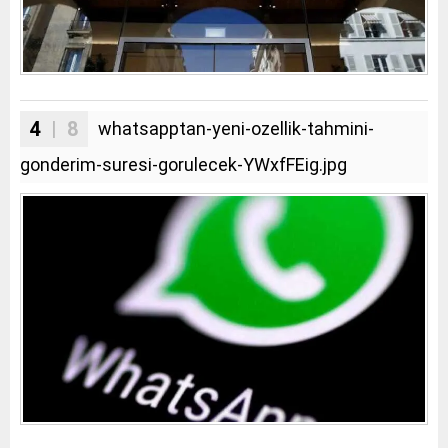
4
| 8
whatsapptan-yeni-ozellik-tahmini-
gonderim-suresi-gorulecek-YWxfFEig.jpg