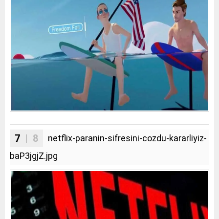
7
| 8
netflix-paranin-sifresini-cozdu-kararliyiz-
baP3jgjZ.jpg