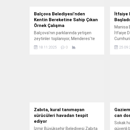
Balçova Belediyesi’nden
İtfaiye
Kentin Bereketine Sahip Çıkan
Başladı
Örnek Çalışma
Manisa B
Balçova’nın parklarında yetişen
İtfaiye 
zeytinler toplanıyor, Menderes’te
Cumhuri
işlenerek zeytinyağına
düzenle
18.11.2025
0
25.09.
dönüştürülüyor.
töreniyle
Haftası 
Zabıta, kural tanımayan
Gaziemi
sürücüleri havadan tespit
can do
ediyor
Sokak ha
İzmir Büyükşehir Belediyesi Zabıta
güvenli 