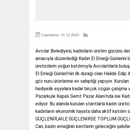
Yayınlama: 19.12.2025
Avcılar Belediyesi, kadınların üretim gücünü d
amacıyla düzenlediği Kadın El Emeği Günlerini ba
üreticilerin yoğun katılımıyla Avcılarlılarl
El Emeği Günleri’nin ilk durağı olan Halide Edip 
göz nuru ürünlerine ev sahipliği yapıyor. Kurula
hediyelik eşyalara kadar birçok özgün çalışma va
Pazarkule Kapalı Semt Pazar Alanı’nda ise Kadın
ediyor. Bu alanda kurulan stantlarla kadın üretic
kadınların ekonomik hayata daha aktif katılı
GÜÇLENİR,AİLE GÜÇLENİRSE TOPLUM GÜÇLENİR” 
Can, kadın emeğinin kentlerin geleceğini şekil