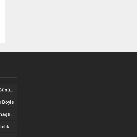
Tuğba Ünal, Dünya Sarılma Günü kapsamında hayranlarıyla buluştu
e Böyle
Wilma Elles Defilede Göz Kamaştırdı, Kuliste Oğlunu Uyuttu
telik