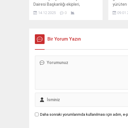
Dairesi Başkanlığı ekipleri,
yürüten 
yurttaşların can ve mal güvenliğini
veterine
14.12.2025
0
09.01.
korumak için ticari araçlara yönelik
kapsamın
denetimlerini dron destekli
hayvanın
teknoloji ile güçlendirdi.
yaptı.
Bir Yorum Yazın
Daha sonraki yorumlarımda kullanılması için adım, e-p