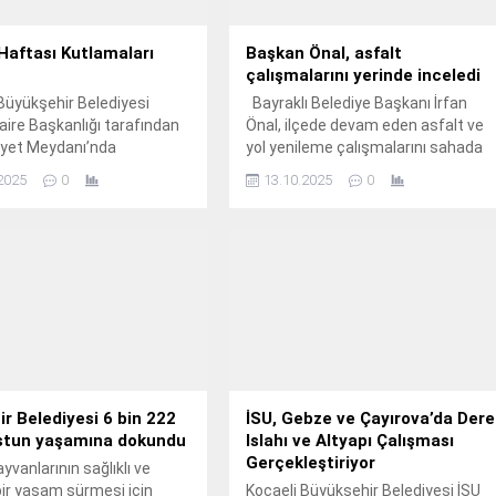
 Haftası Kutlamaları
Başkan Önal, asfalt
çalışmalarını yerinde inceledi
üyükşehir Belediyesi
Bayraklı Belediye Başkanı İrfan
Daire Başkanlığı tarafından
Önal, ilçede devam eden asfalt ve
yet Meydanı’nda
yol yenileme çalışmalarını sahada
nen çelenk sunma
inceledi.
2025
0
13.10.2025
0
 25 Eylül – 1 Ekim İtfaiye
kutlamaları başladı.
r Belediyesi 6 bin 222
İSU, Gebze ve Çayırova’da Dere
stun yaşamına dokundu
Islahı ve Altyapı Çalışması
Gerçekleştiriyor
yvanlarının sağlıklı ve
bir yaşam sürmesi için
Kocaeli Büyükşehir Belediyesi İSU