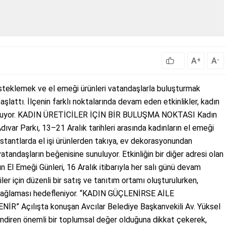
A
A
+
-
esteklemek ve el emeği ürünleri vatandaşlarla buluşturmak
şlattı. İlçenin farklı noktalarında devam eden etkinlikler, kadın
a buluşuyor. KADIN ÜRETİCİLER İÇİN BİR BULUŞMA NOKTASI Kadın
Adıvar Parkı, 13–21 Aralık tarihleri arasında kadınların el emeği
n stantlarda el işi ürünlerden takıya, ev dekorasyonundan
tandaşların beğenisine sunuluyor. Etkinliğin bir diğer adresi olan
 El Emeği Günleri, 16 Aralık itibarıyla her salı günü devam
iler için düzenli bir satış ve tanıtım ortamı oluşturulurken,
m sağlaması hedefleniyor. “KADIN GÜÇLENİRSE AİLE
Açılışta konuşan Avcılar Belediye Başkanvekili Av. Yüksel
lendiren önemli bir toplumsal değer olduğuna dikkat çekerek,