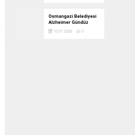
Osmangazi Belediyesi
Alzheimer Gündüz
Bakım Evi 3. Yılını
10.01.2026
0
Kutladı