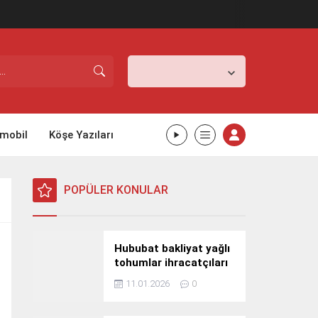
İstanbul,
31
°C
Açık
mobil
Köşe Yazıları
POPÜLER KONULAR
Hububat bakliyat yağlı
tohumlar ihracatçıları
Güney Kore yolcusu
11.01.2026
0