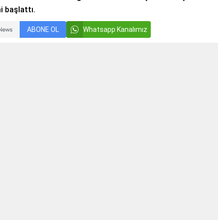
 başlattı.
ABONE OL
Whatsapp Kanalımız