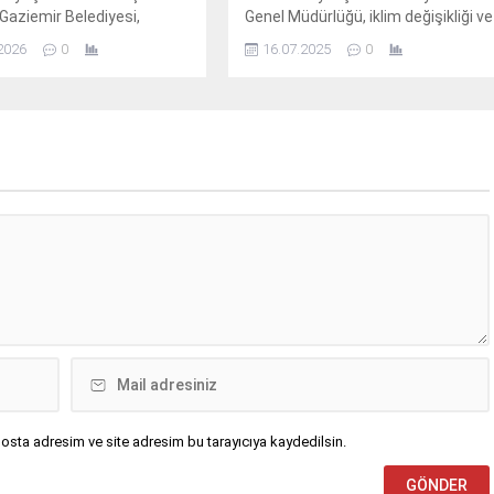
Gaziemir Belediyesi,
Genel Müdürlüğü, iklim değişikliği ve
r sağlık hizmetleri
ani yağışların yol açabileceği
2026
0
16.07.2025
0
da 2025 yılında 6 bin 188
taşkınlara karşı dere ıslahı ve
 tedavisini ve bakımını
altyapı yatırımlarına devam ediyor.
osta adresim ve site adresim bu tarayıcıya kaydedilsin.