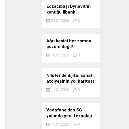
Eczacıbaşı Dynavit’in
konuğu İlbank
09.01.2026
0
Ağrı kesici her zaman
çözüm değil!
10.01.2026
0
Nilüfer’de dijital sanat
atölyesinin yol haritası
konuşuldu
11.01.2026
0
Vodafone’dan 5G
yolunda yeni teknoloji
yatırımı
11.01.2026
0