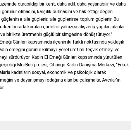
üzerinde durabildiği bir kent; daha adil, daha yaşanabilir ve daha
n görünür olmasını, karşılık bulmasını ve hak ettiği değeri
güçlenirse aile güçlenir, aile güçlenirse toplum güçlenir. Bu
erken burada kurulan çadırları yalnızca alışveriş yapılan alanlar
ve birlikte üretmenin güçlü bir simgesine dönüştürüyor.”
l Emeği Günleri kapsamında ilçenin iki farklı noktasında yaklaşık
kadın emeğini görünür kılmayı, yerel üretimi teşvik etmeyi ve
eyi sürdürüyor. Kadın El Emeği Günleri kapsamında yürütülen
 geçirdiği MorBüs projesi, Cihangir Kadın Danışma Merkezi, “Erkek
alarla kadınların sosyal, ekonomik ve psikolojik olarak
eğini ve dayanışmayı odağına alan bu çalışmalar, Avcılar’ın
or