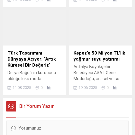
şirketlerinden YEO
yalnızca şubeden
Teknoloji, Türkiye’nin yeşil
yapılabilen pek çok işlemi
dönüşüme katkı sağlayacak
dijitale taşımaya devam
önemli bir projeye daha
ediyor.
başlıyor.
Türk Tasarımını
Kepez’e 50 Milyon TL’lik
Dünyaya Açıyor: “Artık
yağmur suyu yatırımı
Küresel Bir Değeriz”
Antalya Büyükşehir
Derya Bağcı'nın kurucusu
Belediyesi ASAT Genel
olduğu lüks moda
Müdürlüğü, ani sel ve su
markası SLS – Star Luxury
baskınlarını önlemek
11.08.2025
0
19.06.2025
0
Style The World, Türk
amacıyla Kepez ilçesinde
tasarımını uluslararası
toplam 50 milyon TL’lik
moda sahnesine taşıyor.
kapsamlı bir yağmur suyu
Bir Yorum Yazın
sondaj projesi başlattı.