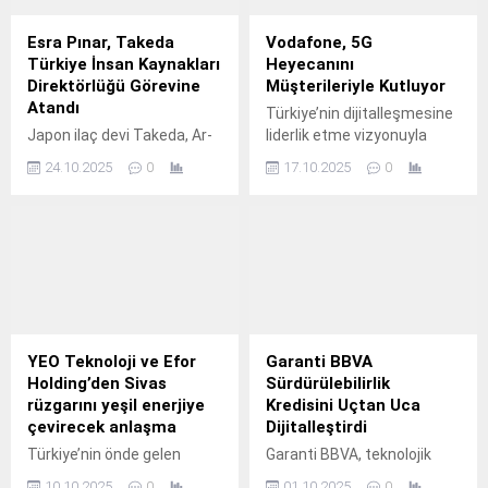
Esra Pınar, Takeda
Vodafone, 5G
Türkiye İnsan Kaynakları
Heyecanını
Direktörlüğü Görevine
Müşterileriyle Kutluyor
Atandı
Türkiye’nin dijitalleşmesine
Japon ilaç devi Takeda, Ar-
liderlik etme vizyonuyla
Ge odaklı, 80 ülkede faaliyet
faaliyet
24.10.2025
0
17.10.2025
0
gösteren küresel bir
gösteren Vodafone, 1 Nisan
biyofarma şirketidir.
2026 itibarıyla aktif olacak
5G hizmetini müşterileriyle
birlikte kutluyor.
YEO Teknoloji ve Efor
Garanti BBVA
Holding’den Sivas
Sürdürülebilirlik
rüzgarını yeşil enerjiye
Kredisini Uçtan Uca
çevirecek anlaşma
Dijitalleştirdi
Türkiye’nin önde gelen
Garanti BBVA, teknolojik
mühendislik ve teknoloji
gücü sayesinde geçmişte
10.10.2025
0
01.10.2025
0