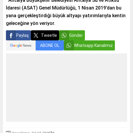
Antalya Büyükşehir Belediyesi Antalya Su ve Atıksu
İdaresi (ASAT) Genel Müdürlüğü, 1 Nisan 2019’dan bu
yana gerçekleştirdiği büyük altyapı yatırımlarıyla kentin
geleceğine yön veriyor.
Paylaş
Tweetle
Gönder
ABONE OL
Whatsapp Kanalımız