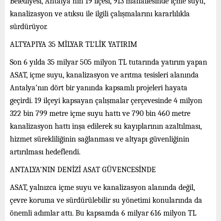
Belediyesi, Antalya’nın 19 ilçesi, 913 mahallesinde içme suyu,
kanalizasyon ve atıksu ile ilgili çalışmalarını kararlılıkla
sürdürüyor.
ALTYAPIYA 35 MİLYAR TL’LİK YATIRIM
Son 6 yılda 35 milyar 505 milyon TL tutarında yatırım yapan
ASAT, içme suyu, kanalizasyon ve arıtma tesisleri alanında
Antalya’nın dört bir yanında kapsamlı projeleri hayata
geçirdi. 19 ilçeyi kapsayan çalışmalar çerçevesinde 4 milyon
322 bin 799 metre içme suyu hattı ve 790 bin 460 metre
kanalizasyon hattı inşa edilerek su kayıplarının azaltılması,
hizmet sürekliliğinin sağlanması ve altyapı güvenliğinin
artırılması hedeflendi.
ANTALYA’NIN DENİZİ ASAT GÜVENCESİNDE
ASAT, yalnızca içme suyu ve kanalizasyon alanında değil,
çevre koruma ve sürdürülebilir su yönetimi konularında da
önemli adımlar attı. Bu kapsamda 6 milyar 616 milyon TL