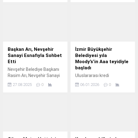
hizmete açtığı Emekli
yangınlarıyla mücadele
Kahveleri, kent merkezinde
çalışmalarını yerinde
huzurlu ve keyifli bir
inceledi.
buluşma noktası haline
geldi.
Başkan Arı, Nevşehir
İzmir Büyükşehir
Sanayi Esnafıyla Sohbet
Belediyesi yıla
Etti
Moody’s’in Aaa teyidiyle
başladı
Nevşehir Belediye Başkanı
Rasim Arı, Nevşehir Sanayi
Uluslararası kredi
esnafı ile bir araya gelerek
derecelendirme kuruluşu
27.08.2025
0
06.01.2026
0
sohbet etti.
Moody’s, İzmir Büyükşehir
Belediyesi’nin ulusal ölçek
kredi notunu en yüksek
seviye olan “Aaa.