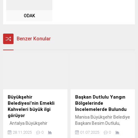
ODAK
Benzer Konular
Büyükşehir
Başkan Dutlulu Yangın
Belediyesi’nin Emekli
Bölgelerinde
Kahveleri büyük ilgi
İncelemelerde Bulundu
görüyor
Manisa Büyükşehir Belediye
Antalya Büyükşehir
Başkanı Besim Dutlulu,
Belediyesi’nin emeklilere
Ahmetli ve Kula ilçelerinde
28.11.2025
0
01.07.2025
0
özel olarak 2022 yılında
devam eden orman