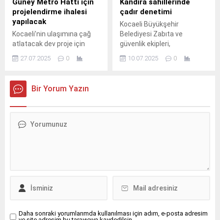
Güney Metro Hattı için
Kandıra sahillerinde
projelendirme ihalesi
çadır denetimi
yapılacak
Kocaeli Büyükşehir
Kocaeli’nin ulaşımına çağ
Belediyesi Zabıta ve
atlatacak dev proje için
güvenlik ekipleri,
ihale süreci başlıyor.
Kandıra’daki Mavi Bayraklı
27.07.2025
0
10.07.2025
0
plajlarda çevre düzeni ve
güvenliğini sağlamak
amacıyla kamp alanları
Bir Yorum Yazın
dışında çadır kuran
vatandaşları uyardı.
Daha sonraki yorumlarımda kullanılması için adım, e-posta adresim
ve site adresim bu tarayıcıya kaydedilsin.