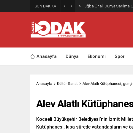
SON DAKİKA
Tuğba Ünal, Dünya Sarılma 
Anasayfa
Dünya
Ekonomi
Spor
Anasayfa
Kültür Sanat
Alev Alatlı Kütüphanesi, genç
Alev Alatlı Kütüphanes
Kocaeli Büyükşehir Belediyesi’nin İzmit Mille
Kütüphanesi, kısa sürede vatandaşların ve öze