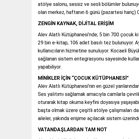
atölye salonu, sessiz ve sesli bölümler bulunuy
olan merkez, haftanın 6 günü (pazartesi hariç) 
ZENGİN KAYNAK, DİJİTAL ERİŞİM
Alev Alatlı Kütüphanesi’nde; 5 bin 700 çocuk kit
29 bin e-kitap, 106 adet basılı tez bulunuyor. Ay
kullanıcıların hizmetine sunuluyor. Kocaeli Büyü
sağlanan sistem entegrasyonu sayesinde kullanı
yapabiliyor.
MİNİKLER İÇİN “ÇOCUK KÜTÜPHANESİ”
Alev Alatlı Kütüphanesi’nin en güzel yanlarından
Ses yalıtımı sağlamak amacıyla camlarla çevril
oturarak kitap okuma keyfini doyasıya yaşayabi
başta olmak üzere çeşitli atölye çalışmaları d
aileler, yakında erişime açılacak sistem üzerind
VATANDAŞLARDAN TAM NOT