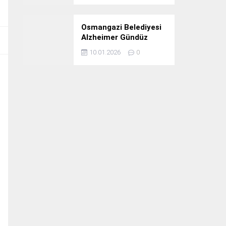
Osmangazi Belediyesi
Alzheimer Gündüz
Bakım Evi 3. Yılını
10.01.2026
0
Kutladı