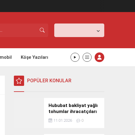
İstanbul,
31
°C
Açık
mobil
Köşe Yazıları
POPÜLER KONULAR
Hububat bakliyat yağlı
tohumlar ihracatçıları
Güney Kore yolcusu
11.01.2026
0