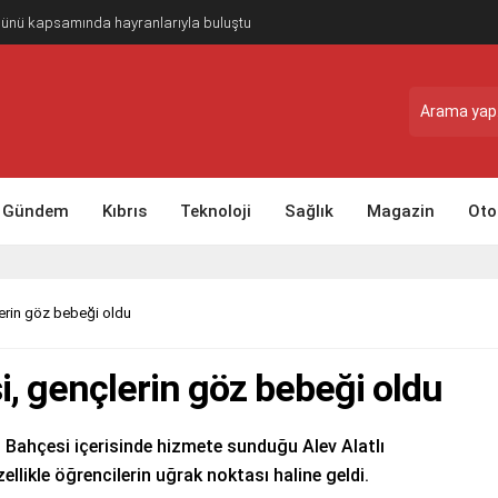
Günü kapsamında hayranlarıyla buluştu
Gündem
Kıbrıs
Teknoloji
Sağlık
Magazin
Oto
lerin göz bebeği oldu
i, gençlerin göz bebeği oldu
t Bahçesi içerisinde hizmete sunduğu Alev Alatlı
llikle öğrencilerin uğrak noktası haline geldi.