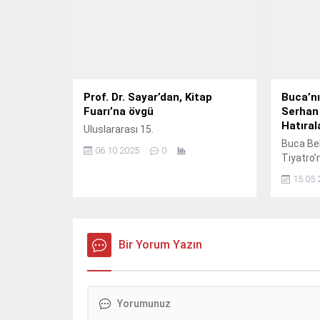
Prof. Dr. Sayar’dan, Kitap
Buca’nı
Fuarı’na övgü
Serhan 
Hatıral
Uluslararası 15.
Buca Bel
06.10.2025
0
Tiyatro’n
olarak y
15.05.
sevilen 
Görkemli
gerçekle
Bir Yorum Yazın