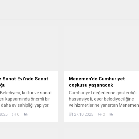
e Sanat Evi’nde Sanat
Menemen’de Cumhuriyet
uğu
coşkusu yaşanacak
Belediyesi, kültür ve sanat
Cumhuriyet değerlerine gösterdiği
leri kapsamında önemli bir
hassasiyeti, eser belediyeciliğine
 daha ev sahipliği yapıyor.
ve hizmetlerine yansıtan Meneme
Belediyesi, 29 Ekim Cumhuriyet
2025
0
27.10.2025
0
Bayramı'nda da 102.