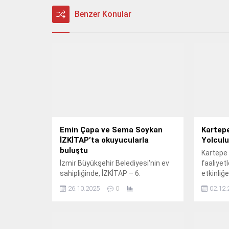
Benzer Konular
Emin Çapa ve Sema Soykan
Kartep
İZKİTAP’ta okuyucularla
Yolcul
buluştu
Kartepe 
İzmir Büyükşehir Belediyesi'nin ev
faaliyet
sahipliğinde, İZKİTAP – 6.
etkinliğe
26.10.2025
0
02.12.