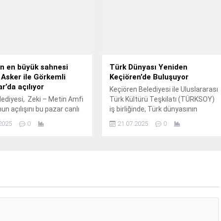
n en büyük sahnesi
Türk Dünyası Yeniden
Asker ile Görkemli
Keçiören’de Buluşuyor
ar’da açılıyor
Keçiören Belediyesi ile Uluslararası
ediyesi, Zeki – Metin Amfi
Türk Kültürü Teşkilatı (TÜRKSOY)
un açılışını bu pazar canlı
iş birliğinde, Türk dünyasının
ayınlanacak Halk Tv’nin
kültürel zenginliklerini yaşatmak ve
2025
0
21.07.2025
0
programı Serhan Asker ile
ülkelerarası ilişkileri geliştirmek
 Hatıralar’da
amacıyla “2.
ştirecek.