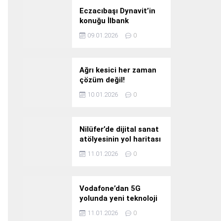
Eczacıbaşı Dynavit’in
konuğu İlbank
09.01.2026
0
Ağrı kesici her zaman
çözüm değil!
10.01.2026
0
Nilüfer’de dijital sanat
atölyesinin yol haritası
konuşuldu
11.01.2026
0
Vodafone’dan 5G
yolunda yeni teknoloji
yatırımı
11.01.2026
0