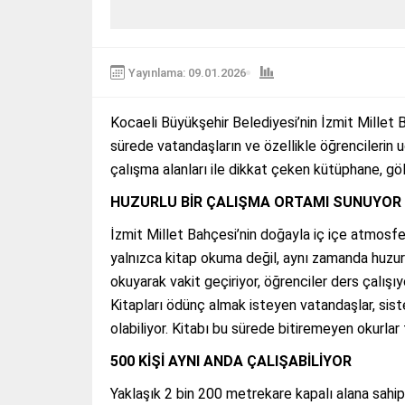
Yayınlama: 09.01.2026
Kocaeli Büyükşehir Belediyesi’nin İzmit Millet 
sürede vatandaşların ve özellikle öğrencilerin u
çalışma alanları ile dikkat çeken kütüphane, göl
HUZURLU BİR ÇALIŞMA ORTAMI SUNUYOR
İzmit Millet Bahçesi’nin doğayla iç içe atmosfe
yalnızca kitap okuma değil, aynı zamanda huzur
okuyarak vakit geçiriyor, öğrenciler ders çalışıyo
Kitapları ödünç almak isteyen vatandaşlar, sis
olabiliyor. Kitabı bu sürede bitiremeyen okurlar
500 KİŞİ AYNI ANDA ÇALIŞABİLİYOR
Yaklaşık 2 bin 200 metrekare kapalı alana sahip 