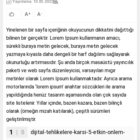
Yayınlama: 10.05.2022
A
A
+
-
Yinelenen bir sayfa içeriğinin okuyucunun dikkatini dağıttığı
bilinen bir gerçektir. Lorem Ipsum kullanmanın amacı,
sürekli buraya metin gelecek, buraya metin gelecek
yazmaya kıyasla daha dengeli bir harf dağılımı sağlayarak
okunurluğu artırmasıdır. Şu anda birçok masaüstü yayıncılık
paketi ve web sayfa düzenleyicisi, varsayılan mıgır
metinler olarak Lorem Ipsum kullanmaktadır. Ayrıca arama
motorlarında ‘lorem ipsum’ anahtar sözcükleri ile arama
yapıldığında henüz tasarım aşamasında olan çok sayıda
site listelenir. Yıllar içinde, bazen kazara, bazen bilinçli
olarak (örneğin mizah katılarak), çeşitli sürümleri
geliştirilmiştir.
1
| 8
dijital-tehlikelere-karsi-5-etkin-onlem-