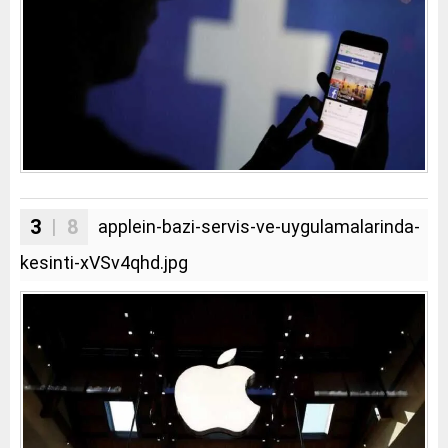
3
| 8
applein-bazi-servis-ve-uygulamalarinda-
kesinti-xVSv4qhd.jpg