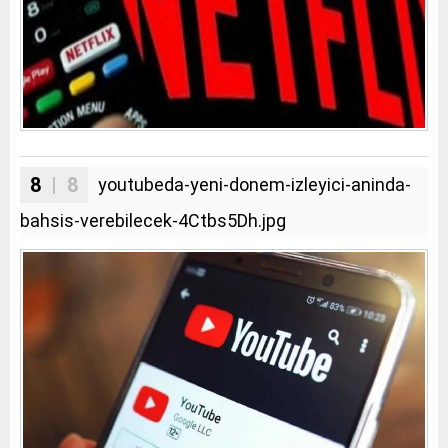
8
| 8
youtubeda-yeni-donem-izleyici-aninda-
bahsis-verebilecek-4Ctbs5Dh.jpg