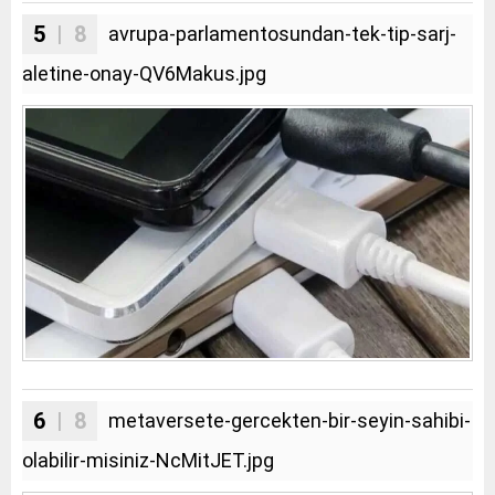
5
| 8
avrupa-parlamentosundan-tek-tip-sarj-
aletine-onay-QV6Makus.jpg
6
| 8
metaversete-gercekten-bir-seyin-sahibi-
olabilir-misiniz-NcMitJET.jpg