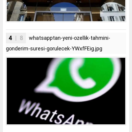
4
| 8
whatsapptan-yeni-ozellik-tahmini-
gonderim-suresi-gorulecek-YWxfFEig.jpg