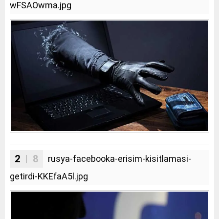
wFSAOwma.jpg
2
| 8
rusya-facebooka-erisim-kisitlamasi-
getirdi-KKEfaA5l.jpg