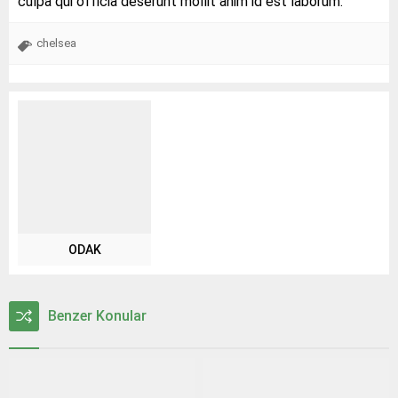
culpa qui officia deserunt mollit anim id est laborum.
chelsea
ODAK
Benzer Konular