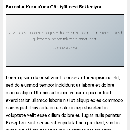
Bakanlar Kurulu’nda Görüşülmesi Bekleniyor
At vero eos et accusam et justo duo dolores et ea rebum. Stet clita kasd
gubergren, no sea takimata sanctus est.
LOREM IPSUM
Lorem ipsum dolor sit amet, consectetur adipisicing elit,
sed do eiusmod tempor incididunt ut labore et dolore
magna aliqua. Ut enim ad minim veniam, quis nostrud
exercitation ullamco laboris nisi ut aliquip ex ea commodo
consequat. Duis aute irure dolor in reprehenderit in
voluptate velit esse cillum dolore eu fugiat nulla pariatur.
Excepteur sint occaecat cupidatat non proident, sunt in