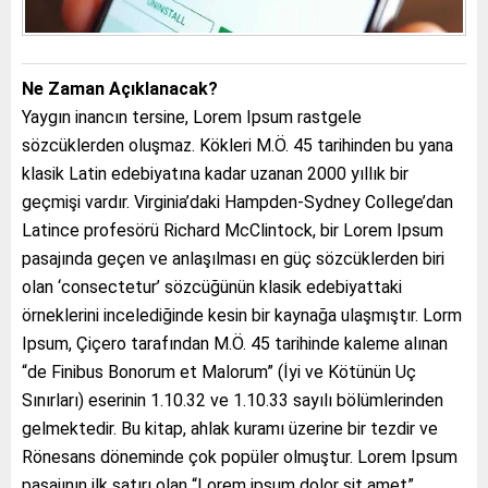
Ne Zaman Açıklanacak?
Yaygın inancın tersine, Lorem Ipsum rastgele
sözcüklerden oluşmaz. Kökleri M.Ö. 45 tarihinden bu yana
klasik Latin edebiyatına kadar uzanan 2000 yıllık bir
geçmişi vardır. Virginia’daki Hampden-Sydney College’dan
Latince profesörü Richard McClintock, bir Lorem Ipsum
pasajında geçen ve anlaşılması en güç sözcüklerden biri
olan ‘consectetur’ sözcüğünün klasik edebiyattaki
örneklerini incelediğinde kesin bir kaynağa ulaşmıştır. Lorm
Ipsum, Çiçero tarafından M.Ö. 45 tarihinde kaleme alınan
“de Finibus Bonorum et Malorum” (İyi ve Kötünün Uç
Sınırları) eserinin 1.10.32 ve 1.10.33 sayılı bölümlerinden
gelmektedir. Bu kitap, ahlak kuramı üzerine bir tezdir ve
Rönesans döneminde çok popüler olmuştur. Lorem Ipsum
pasajının ilk satırı olan “Lorem ipsum dolor sit amet”