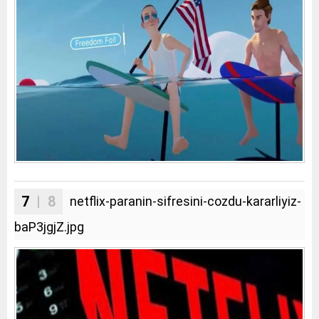
7
| 8
netflix-paranin-sifresini-cozdu-kararliyiz-
baP3jgjZ.jpg