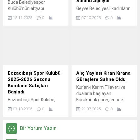
Salonu Açılıyor
Buca Belediyespor
Kulübü'nün altyapı
Geyve Belediyesi, kadınların
gelişimine ve farklı spor
sosyal hayatta daha aktif
15.11.2025
0
07.10.2025
0
branşlarına destek
ve sağlıklı bireyler olması
sağlamak amacıyla
amacıyla kadınlara özel
düzenlediği dayanışma
ücretsiz spor salonu
gecesi, spor camiasının
projesini hayata geçiriyor.
yoğun katılımıyla Buca Gölet
Tesisleri'nde gerçekleşti.
Eczacıbaşı Spor Kulübü
Alıç Yaylası Kıran Kırana
2025-2026 Sezonu
Güreşlere Sahne Oldu
Kombine Satışları
Kur'an-ı Kerim Tilaveti ve
Başladı
dualarla başlayan
Eczacıbaşı Spor Kulübü,
Karakucak güreşlerinde
2025-26 voleybol sezonuna
Saygı Duruşu ve İstiklal
03.10.2025
0
21.07.2025
0
yeni evinde karşılamanın
Marşı'nın okunmasının
heyecanını yaşıyor.
ardından Orhangazi Batum
Derneği Folklor Ekibi, İznik
Bir Yorum Yazın
Belediyesi Folklor Ekipleri ve
İznik Belediyesi Mehter