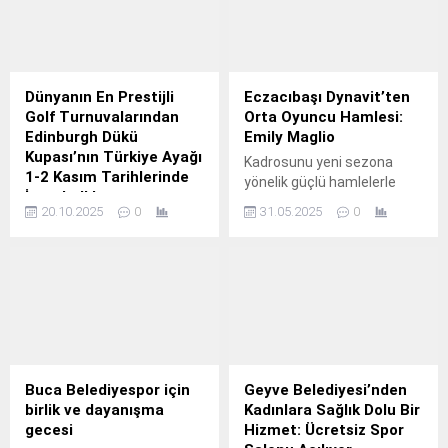
Dünyanın En Prestijli
Eczacıbaşı Dynavit’ten
Golf Turnuvalarından
Orta Oyuncu Hamlesi:
Edinburgh Dükü
Emily Maglio
Kupası’nın Türkiye Ayağı
Kadrosunu yeni sezona
1-2 Kasım Tarihlerinde
yönelik güçlü hamlelerle
İstanbul’da
şekillendirmeye devam
20.10.2025
0
31.05.2025
0
Düzenlenecek
eden Eczacıbaşı Dynavit,
Golf dünyasının en prestijli
orta oyuncu rotasyonunu
organizasyonlarından biri
Emily Maglio transferiyle
olarak kabul
güçlendirdi.
edilen Edinburgh Dükü
Kupası’nın (The Duke of
Edinburgh Cup) Türkiye
ayağı bu yıl 1-2 Kasım 2025
tarihlerinde İstanbul
Buca Belediyespor için
Geyve Belediyesi’nden
Ataşehir Golf
birlik ve dayanışma
Kadınlara Sağlık Dolu Bir
Kulübü’nde düzenlenecek.
gecesi
Hizmet: Ücretsiz Spor