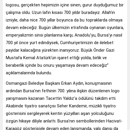
logosu, gerçekten hepimizin içine sinen, gurur duyduğumuz bir
çalışma oldu. Uzun lafın kısası 700 yıldır buradayız. Allah’ın
izniyle, daha nice 700 yıllar boyunca da bu topraklarda olmaya
devam edeceğiz. Bugün ülkemizin etrafında oynanan oyunlara,
emperyalizmin sinsi planlarına karşı; Anadolu’yu, Bursa’yı nasıl
700 yıl önce yurt edindiysek, Cumhuriyetimizin de ilelebet
payidar kalacağına yürekten inanıyoruz. Büyük Önder Gazi
Mustafa Kemal Atatürk’ün işaret ettiği yolda, birlik ve
beraberlik içinde bu onuru yaşamaya devam edeceğiz”
açıklamalarında bulundu.
Osmangazi Belediye Başkanı Erkan Aydın, konuşmasının
ardından Bursa’nın fethinin 700. yılına ilişkin düzenlenen logo
yarışmasını kazanan Tacettin Yaldız’a ödülünü takdim etti.
Akabinde tiyatro sanatçısı Seher Kandemir, müzikli tiyatro
gösterisini sergileyerek kentin yüzyılları aşan yolculuğunu
özgün hikaye diliyle anlattı. Bursa’nın sembollerinden Hacivat-
Karagöz gösterisiyle devam eden lansmanda, vals dansı da