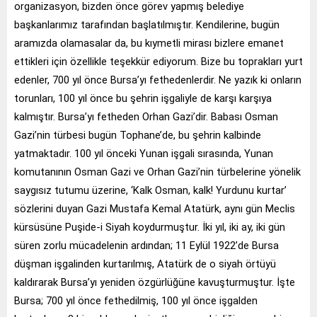
organizasyon, bizden önce görev yapmış belediye
başkanlarımız tarafından başlatılmıştır. Kendilerine, bugün
aramızda olamasalar da, bu kıymetli mirası bizlere emanet
ettikleri için özellikle teşekkür ediyorum. Bize bu toprakları yurt
edenler, 700 yıl önce Bursa’yı fethedenlerdir. Ne yazık ki onların
torunları, 100 yıl önce bu şehrin işgaliyle de karşı karşıya
kalmıştır. Bursa’yı fetheden Orhan Gazi’dir. Babası Osman
Gazi’nin türbesi bugün Tophane’de, bu şehrin kalbinde
yatmaktadır. 100 yıl önceki Yunan işgali sırasında, Yunan
komutanının Osman Gazi ve Orhan Gazi’nin türbelerine yönelik
saygısız tutumu üzerine, ‘Kalk Osman, kalk! Yurdunu kurtar’
sözlerini duyan Gazi Mustafa Kemal Atatürk, aynı gün Meclis
kürsüsüne Puşide-i Siyah koydurmuştur. İki yıl, iki ay, iki gün
süren zorlu mücadelenin ardından; 11 Eylül 1922’de Bursa
düşman işgalinden kurtarılmış, Atatürk de o siyah örtüyü
kaldırarak Bursa’yı yeniden özgürlüğüne kavuşturmuştur. İşte
Bursa; 700 yıl önce fethedilmiş, 100 yıl önce işgalden