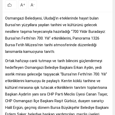
A
A
+
-
Osmangazi Belediyesi, Uludağ’ın eteklerinde hayat bulan
Bursa’nın yüzyıllara yayılan tarihini ve kültürünü gelecek
nesillere taşıma heyecanıyla hazırladığı “700 Yıldır Buradayız:
Bursa’nın Fethi’nin 700. Yılı” etkinliklerini, Panorama 1326
Bursa Fetih Müzesi’nin tarihi atmosferinde düzenlediği
lansmanla kamuoyuna tanıttı.
Ortak hafızayı canlı tutmayı ve tarih bilincini güçlendirmeyi
hedefleyen Osmangazi Belediye Başkanı Erkan Aydın, yedi
asırlık mirası geleceğe taşıyacak “Bursa’nın Fethi’nin 700. Yılı”
etkinliklerini kamuoyu ile paylaştı. Kentin köklü tarihine ve
kültürel mirasına ışık tutacak etkinliklerin tanıtım toplantısına
Başkan Aydın’ın yanı sıra CHP Parti Meclis Üyesi Canan Taşer,
CHP Osmangazi İlçe Başkanı Raşit Gürbüz, duayen sanatçı
Halil Ergün, geçmiş dönem Bursa Büyükşehir Belediye Başkanı
Erdem Saker, belediye başkan yardımcıları, meclis üyeleri,