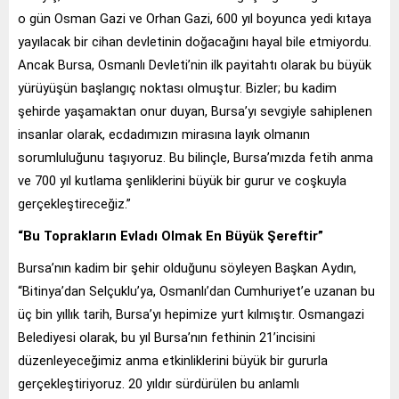
o gün Osman Gazi ve Orhan Gazi, 600 yıl boyunca yedi kıtaya
yayılacak bir cihan devletinin doğacağını hayal bile etmiyordu.
Ancak Bursa, Osmanlı Devleti’nin ilk payitahtı olarak bu büyük
yürüyüşün başlangıç noktası olmuştur. Bizler; bu kadim
şehirde yaşamaktan onur duyan, Bursa’yı sevgiyle sahiplenen
insanlar olarak, ecdadımızın mirasına layık olmanın
sorumluluğunu taşıyoruz. Bu bilinçle, Bursa’mızda fetih anma
ve 700 yıl kutlama şenliklerini büyük bir gurur ve coşkuyla
gerçekleştireceğiz.”
“Bu Toprakların Evladı Olmak En Büyük Şereftir”
Bursa’nın kadim bir şehir olduğunu söyleyen Başkan Aydın,
“Bitinya’dan Selçuklu’ya, Osmanlı’dan Cumhuriyet’e uzanan bu
üç bin yıllık tarih, Bursa’yı hepimize yurt kılmıştır. Osmangazi
Belediyesi olarak, bu yıl Bursa’nın fethinin 21’incisini
düzenleyeceğimiz anma etkinliklerini büyük bir gururla
gerçekleştiriyoruz. 20 yıldır sürdürülen bu anlamlı