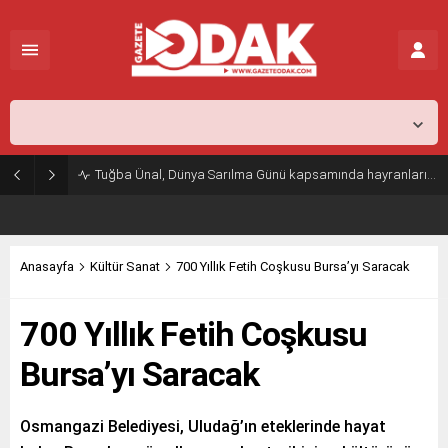
İstanbul,
25
°C
Açık
Tuğba Ünal, Dünya Sarılma Günü kapsamında hayranlarıyla buluştu
Anasayfa
Kültür Sanat
700 Yıllık Fetih Coşkusu Bursa’yı Saracak
700 Yıllık Fetih Coşkusu
Bursa’yı Saracak
Osmangazi Belediyesi, Uludağ’ın eteklerinde hayat