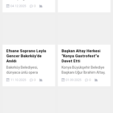
kutlandı.
04.12.2025
0
Efsane Soprano Leyla
Başkan Altay Herkesi
Gencer Bakırköy’de
“Konya Gastrofest”e
Anıldı
Davet Etti
Bakırköy Belediyesi,
Konya Büyükşehir Belediye
dünyaca ünlü opera
Başkanı Uğur İbrahim Altay,
sanatçısı Leyla Gencer’i
şehrin gastronomi
11.10.2025
0
01.09.2025
0
doğum gününde anlamlı bir
kültürünün ulusal ve
konserle andı.
uluslararası alanda
tanıtımına katkı sağlayan ve
bu yıl 4-7 Eylül tarihleri
arasında gerçekleştirilecek
“Konya GastroFest” ile ilgili
basın toplantısı düzenledi.