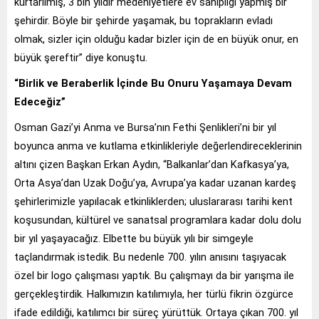
kurtarılmış, 3 bin yıldır medeniyetlere ev sahipliği yapmış bir
şehirdir. Böyle bir şehirde yaşamak, bu toprakların evladı
olmak, sizler için olduğu kadar bizler için de en büyük onur, en
büyük şereftir” diye konuştu.
“Birlik ve Beraberlik İçinde Bu Onuru Yaşamaya Devam
Edeceğiz”
Osman Gazi’yi Anma ve Bursa’nın Fethi Şenlikleri’ni bir yıl
boyunca anma ve kutlama etkinlikleriyle değerlendireceklerinin
altını çizen Başkan Erkan Aydın, “Balkanlar’dan Kafkasya’ya,
Orta Asya’dan Uzak Doğu’ya, Avrupa’ya kadar uzanan kardeş
şehirlerimizle yapılacak etkinliklerden; uluslararası tarihi kent
koşusundan, kültürel ve sanatsal programlara kadar dolu dolu
bir yıl yaşayacağız. Elbette bu büyük yılı bir simgeyle
taçlandırmak istedik. Bu nedenle 700. yılın anısını taşıyacak
özel bir logo çalışması yaptık. Bu çalışmayı da bir yarışma ile
gerçekleştirdik. Halkımızın katılımıyla, her türlü fikrin özgürce
ifade edildiği, katılımcı bir süreç yürüttük. Ortaya çıkan 700. yıl