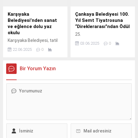
Karşıyaka
Çankaya Belediyesi 100.
Belediyesi’nden sanat
Yıl Semt Tiyatrosuna
ve eğlence dolu yaz
“Direklerarası”ndan Ödül
okulu
25.
Karşıyaka Belediyesi, tatil
03.06.2025
0
dönemindeki çocuk ve
22.06.2025
0
gençleri nitelikli etkinliklerle
buluşturmak amacıyla yaz
okulu açıyor.
Bir Yorum Yazın