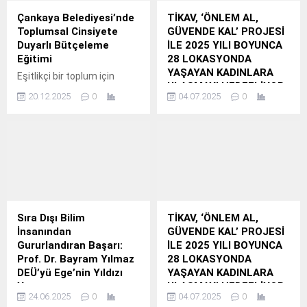
sorumluluk projeleriyle
Çankaya Belediyesi’nde
TİKAV, ‘ÖNLEM AL,
toplumun farklı kesimlerine
Toplumsal Cinsiyete
GÜVENDE KAL’ PROJESİ
destek olmayı
Duyarlı Bütçeleme
İLE 2025 YILI BOYUNCA
amaçlayan Türkiye İnsan
Eğitimi
28 LOKASYONDA
Kaynakları Eğitim ve Sağlık
YAŞAYAN KADINLARA
Eşitlikçi bir toplum için
Vakfı (TİKAV), ‘Önlem Al,
ULAŞMAYI HEDEFLİYOR
çalışmalarını sürdüren
Güvende Kal’ projesi
20.12.2025
0
04.07.2025
0
TİKAV, “Önlem Al,
Çankaya Belediyesi,
kapsamında kırsal
Güvende Kal” Projesi ile
toplumsal cinsiyet eşitliğini
bölgelerde yaşayan
Kırsal Bölgelerde
yerel yönetim politikalarının
kadınlara yönelik afet
Yaşayan Kadınlara
merkezine almaya devam
farkındalığı eğitimlerine hız
Afetlerden Korunma
ediyor.
kesmeden devam ediyor.
Eğitimi Veriyor
Akfen Holding’in kurucusu
olduğu ve sosyal
sorumluluk projeleriyle
Sıra Dışı Bilim
TİKAV, ‘ÖNLEM AL,
toplumun farklı kesimlerine
İnsanından
GÜVENDE KAL’ PROJESİ
destek olmayı
Gururlandıran Başarı:
İLE 2025 YILI BOYUNCA
amaçlayan Türkiye İnsan
Prof. Dr. Bayram Yılmaz
28 LOKASYONDA
Kaynakları Eğitim ve Sağlık
DEÜ’yü Ege’nin Yıldızı
YAŞAYAN KADINLARA
Vakfı (TİKAV), ‘Önlem Al,
Yaptı
ULAŞMAYI HEDEFLİYOR
Güvende Kal’ projesi
24.06.2025
0
04.07.2025
0
TİKAV, “Önlem Al,
Türkiye’deki 202