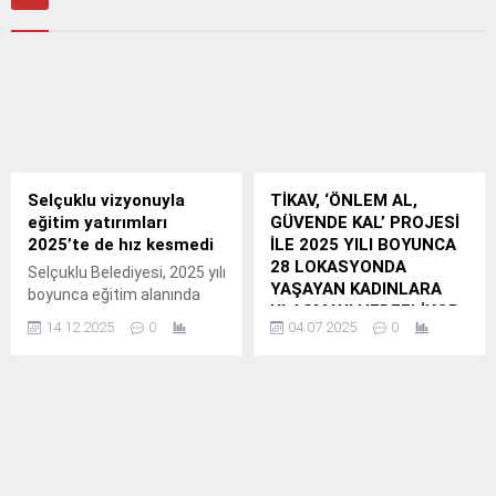
Selçuklu vizyonuyla
TİKAV, ‘ÖNLEM AL,
eğitim yatırımları
GÜVENDE KAL’ PROJESİ
2025’te de hız kesmedi
İLE 2025 YILI BOYUNCA
28 LOKASYONDA
Selçuklu Belediyesi, 2025 yılı
YAŞAYAN KADINLARA
boyunca eğitim alanında
ULAŞMAYI HEDEFLİYOR
gerçekleştirdiği yatırım ve
14.12.2025
0
04.07.2025
0
TİKAV, “Önlem Al,
projeler ile eğitim kalitesini
Güvende Kal” Projesi ile
daha da yükseltti.
Kırsal Bölgelerde
Yaşayan Kadınlara
Afetlerden Korunma
Eğitimi Veriyor
Akfen Holding’in kurucusu
olduğu ve sosyal