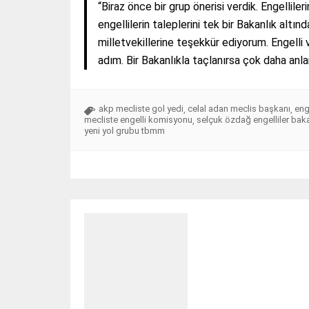
“Biraz önce bir grup önerisi verdik. Engellile
engellilerin taleplerini tek bir Bakanlık alt
milletvekillerine teşekkür ediyorum. Engelli
adım. Bir Bakanlıkla taçlanırsa çok daha anlam
akp mecliste gol yedi
celal adan meclis başkanı
eng
,
,
mecliste engelli komisyonu
selçuk özdağ engelliler baka
,
yeni yol grubu tbmm