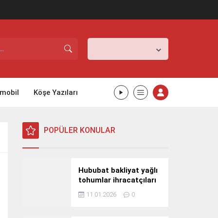
İstanbul,
26
°C
Açık
mobil
Köşe Yazıları
POPÜLER KONULAR
Hububat bakliyat yağlı
tohumlar ihracatçıları
Güney Kore yolcusu
11.01.2026
0