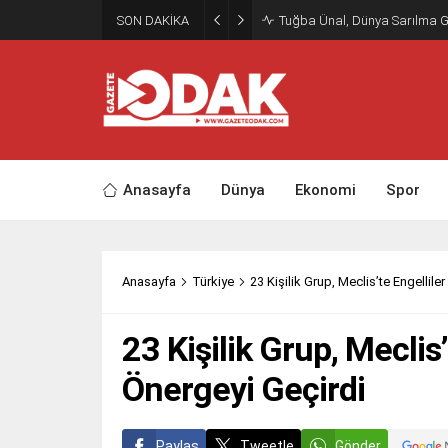
SON DAKİKA
Tuğba Ünal, Dünya Sarılma 
Anasayfa
Dünya
Ekonomi
Spor
Anasayfa
Türkiye
23 Kişilik Grup, Meclis’te Engelliler
23 Kişilik Grup, Meclis’
Önergeyi Geçirdi
Paylaş
Tweetle
Gönder