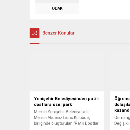
ODAK
Benzer Konular
Yenişehir Belediyesinden patili
Öğrenci
dostlara özel park
dolaşıl
kazandı
Mersin Yenişehir Belediyesi ile
Mersin Akdeniz Lions Kulübü iş
Osmangaz
birliğinde oluşturulan “Patili Dostlar
Değişikli
Köpek Gezinti Parkı” açıldı.
Uludağ Ü