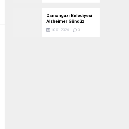
Osmangazi Belediyesi
Alzheimer Gündüz
Bakım Evi 3. Yılını
10.01.2026
0
Kutladı