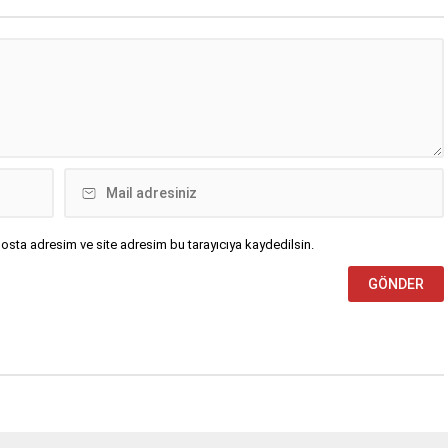
a başladı. Hatay 5. Ağır
hkemesi’nde görülen
a,...
osta adresim ve site adresim bu tarayıcıya kaydedilsin.