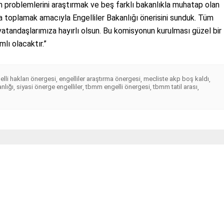
rin problemlerini araştırmak ve beş farklı bakanlıkla muhatap olan
ında toplamak amacıyla Engelliler Bakanlığı önerisini sunduk. Tüm
 vatandaşlarımıza hayırlı olsun. Bu komisyonun kurulması güzel bir
lı olacaktır.”
elli hakları önergesi
engelliler araştırma önergesi
mecliste akp boş kaldı
,
,
,
nlığı
siyasi önerge engelliler
tbmm engelli önergesi
tbmm tatil arası
,
,
,
,