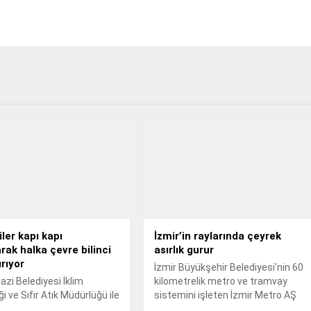
ler kapı kapı
İzmir’in raylarında çeyrek
arak halka çevre bilinci
asırlık gurur
rıyor
İzmir Büyükşehir Belediyesi’nin 60
i Belediyesi İklim
kilometrelik metro ve tramvay
ği ve Sıfır Atık Müdürlüğü ile
sistemini işleten İzmir Metro AŞ
niversitesi işbirliğinde
hizmette 25 yılı geride bıraktı.