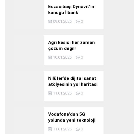
Eczacıbaşı Dynavit’in
konuğu İlbank
09.01.2026
0
Ağrı kesici her zaman
çözüm değil!
10.01.2026
0
Nilüfer’de dijital sanat
atölyesinin yol haritası
konuşuldu
11.01.2026
0
Vodafone’dan 5G
yolunda yeni teknoloji
yatırımı
11.01.2026
0