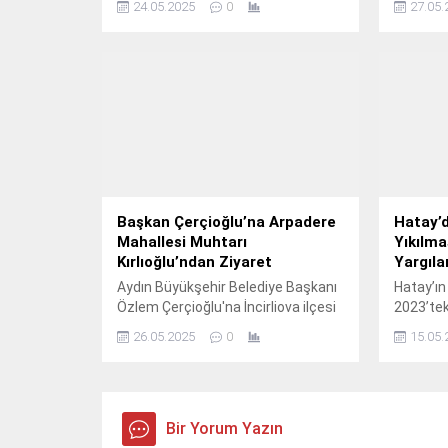
24.05.2025
0
27.05.
yürütüle
Mühendis
belediye 
dolaşara
konusund
katkıda 
Başkan Çerçioğlu’na Arpadere
Hatay’d
Mahallesi Muhtarı
Yıkılmas
Kırlıoğlu’ndan Ziyaret
Yargıl
Aydın Büyükşehir Belediye Başkanı
Hatay’ın
Özlem Çerçioğlu'na İncirliova ilçesi
2023’tek
Arpadere Mahallesi Muhtarı
Apartman
26.05.2025
0
15.05.
Süleyman Kırlıoğlu nezaket
kaybetme
ziyaretinde bulundu.
denetim 
yapı den
T., müte
Bir Yorum Yazın
denetim 
Ahmet T.