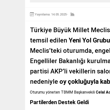
Yayınlama: 14.05.2025
Türkiye Büyük Millet Meclisi
temsil edilen
Yeni Yol Grubu
Meclis’teki oturumda, engell
Engelliler Bakanlığı kurulma
partisi AKP’li vekillerin sa
nedeniyle
oy çokluğuyla kab
Oturumu yöneten TBMM Başkanvekili
Celal A
Partilerden Destek Geldi