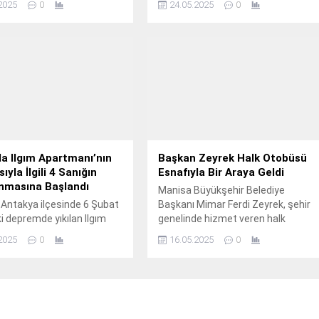
2025
0
24.05.2025
0
n proje kapsamında, Çevre
liği Bölümü öğrencileri ve
çalışanları, kapı kapı
k vatandaşların çevre
a bilinçlenmelerine
bulunuyor.
a Ilgım Apartmanı’nın
Başkan Zeyrek Halk Otobüsü
ıyla İlgili 4 Sanığın
Esnafıyla Bir Araya Geldi
anmasına Başlandı
Manisa Büyükşehir Belediye
 Antakya ilçesinde 6 Şubat
Başkanı Mimar Ferdi Zeyrek, şehir
i depremde yıkılan Ilgım
genelinde hizmet veren halk
ı’nda 47 kişinin hayatını
otobüslerinin kooperatif
2025
0
16.05.2025
0
sinin ardından, yapı
başkanlarıyla bir araya geldi.
firması görevlisi Semir Y.,
etim şirketi müdürü Edip
ahhit Salih Z. ve yapı
şirketi kontrol elemanı
 hakkında açılan davada