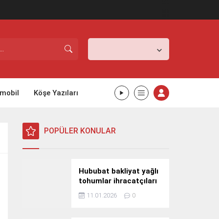
İstanbul,
31
°C
Açık
mobil
Köşe Yazıları
POPÜLER KONULAR
Hububat bakliyat yağlı
tohumlar ihracatçıları
Güney Kore yolcusu
11.01.2026
0