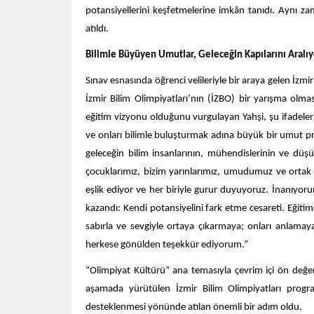
potansiyellerini keşfetmelerine imkân tanıdı. Aynı za
atıldı.
Bilimle Büyüyen Umutlar, Geleceğin Kapılarını Aralıy
Sınav esnasında öğrenci velileriyle bir araya gelen İzmir
İzmir Bilim Olimpiyatları’nın (İZBO) bir yarışma olması
eğitim vizyonu olduğunu vurgulayan Yahşi, şu ifadeler
ve onları bilimle buluşturmak adına büyük bir umut p
geleceğin bilim insanlarının, mühendislerinin ve düşü
çocuklarımız, bizim yarınlarımız, umudumuz ve ortak gel
eşlik ediyor ve her biriyle gurur duyuyoruz. İnanıyoru
kazandı: Kendi potansiyelini fark etme cesareti. Eğitim
sabırla ve sevgiyle ortaya çıkarmaya; onları anlama
herkese gönülden teşekkür ediyorum.”
“Olimpiyat Kültürü” ana temasıyla çevrim içi ön değe
aşamada yürütülen İzmir Bilim Olimpiyatları progra
desteklenmesi yönünde atılan önemli bir adım oldu.