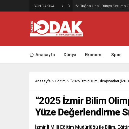
SON DAKİKA
Tuğba Ünal, Dünya Sarılma 
Anasayfa
Dünya
Ekonomi
Spor
Anasayfa
Eğitim
“2025 İzmir Bilim Olimpiyatları (İZB
“2025 İzmir Bilim Olim
Yüze Değerlendirme Sın
İzmir İl Millî Eğitim Müdürlüğü ile Bilim, Eği