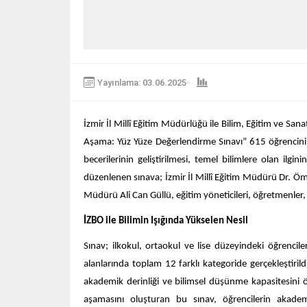
Yayınlama: 03.06.2025
İzmir İl Millî Eğitim Müdürlüğü ile Bilim, Eğitim ve San
Aşama: Yüz Yüze Değerlendirme Sınavı” 615 öğrencinin 
becerilerinin geliştirilmesi, temel bilimlere olan ilgi
düzenlenen sınava; İzmir İl Millî Eğitim Müdürü Dr. Öme
Müdürü Ali Can Güllü, eğitim yöneticileri, öğretmenler, v
İZBO ile Bilimin Işığında Yükselen Nesil
Sınav; ilkokul, ortaokul ve lise düzeyindeki öğrenciler
alanlarında toplam 12 farklı kategoride gerçekleştirild
akademik derinliği ve bilimsel düşünme kapasitesini 
aşamasını oluşturan bu sınav, öğrencilerin akademi