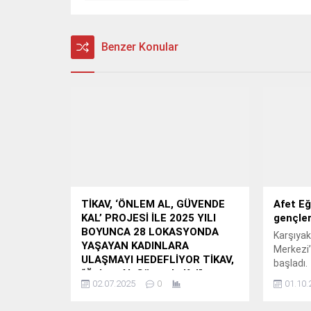
Benzer Konular
TİKAV, ‘ÖNLEM AL, GÜVENDE
Afet Eğ
KAL’ PROJESİ İLE 2025 YILI
gençler
BOYUNCA 28 LOKASYONDA
Karşıyak
YAŞAYAN KADINLARA
Merkezi’
ULAŞMAYI HEDEFLİYOR TİKAV,
başladı.
“Önlem Al, Güvende Kal”
02.07.2025
0
01.10.
Projesi ile Kırsal Bölgelerde
Yaşayan Kadınlara Afetlerden