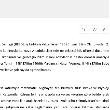
A
A
+
-
at Derneği
(BESDE)
iş birliğiyle düzenlenen “2025 İzmir Bilim Olimpiyatları 2.
katılımıyla Bornova Anadolu Lisesinde gerçekleştirildi.
Bilimsel düşünme
nin artırılması ve geleceğin bilim insanı adaylarının desteklenmesi amacıyla
r Yahşi, İl Millî Eğitim Müdür Yardımcısı Hasan Vermez, İl Millî Eğitim Şube
eliler ve çok sayıda öğrenci katıldı.
in katılımıyla matematik, bilgisayar, fen bilimleri, fizik, kimya ve biyoloji
i. Kategoriler, öğrencilerin yaş gruplarına ve seviyelerine göre belirlenerek
ölçmeye yönelik olarak hazırlandı.
2025 İzmir Bilim Olimpiyatları
’nın ikinci
k gelişimlerine katkı sağlamanın yanı sıra onların bilimsel alanlarda