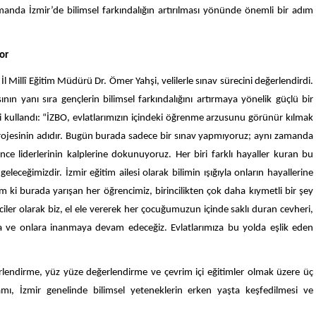
manda İzmir’de bilimsel farkındalığın artırılması yönünde önemli bir adım
or
 İl Millî Eğitim Müdürü Dr. Ömer Yahşi, velilerle sınav sürecini değerlendirdi.
nın yanı sıra gençlerin bilimsel farkındalığını artırmaya yönelik güçlü bir
i kullandı: “İZBO, evlatlarımızın içindeki öğrenme arzusunu görünür kılmak
rojesinin adıdır. Bugün burada sadece bir sınav yapmıyoruz; aynı zamanda
nce liderlerinin kalplerine dokunuyoruz. Her biri farklı hayaller kuran bu
eceğimizdir. İzmir eğitim ailesi olarak bilimin ışığıyla onların hayallerine
m ki burada yarışan her öğrencimiz, birincilikten çok daha kıymetli bir şey
ciler olarak biz, el ele vererek her çocuğumuzun içinde saklı duran cevheri,
ya ve onlara inanmaya devam edeceğiz. Evlatlarımıza bu yolda eşlik eden
rlendirme, yüz yüze değerlendirme ve çevrim içi eğitimler olmak üzere üç
mı, İzmir genelinde bilimsel yeteneklerin erken yaşta keşfedilmesi ve