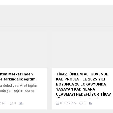
itim Merkezi’nden
TİKAV, ‘ÖNLEM AL, GÜVENDE
e farkındalık eğitimi
KAL’ PROJESİ İLE 2025 YILI
BOYUNCA 28 LOKASYONDA
a Belediyesi Afet Eğitim
YAŞAYAN KADINLARA
nde yeni eğitim dönemi
ULAŞMAYI HEDEFLİYOR TİKAV,
“Önlem Al, Güvende Kal”
2025
0
03.07.2025
0
Projesi ile Kırsal Bölgelerde
Yaşayan Kadınlara Afetlerden