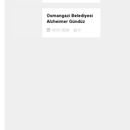
Osmangazi Belediyesi
Alzheimer Gündüz
Bakım Evi 3. Yılını
10.01.2026
0
Kutladı