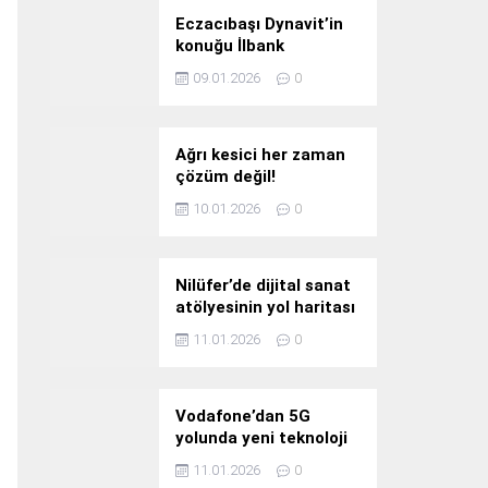
Eczacıbaşı Dynavit’in
konuğu İlbank
09.01.2026
0
Ağrı kesici her zaman
çözüm değil!
10.01.2026
0
Nilüfer’de dijital sanat
atölyesinin yol haritası
konuşuldu
11.01.2026
0
Vodafone’dan 5G
yolunda yeni teknoloji
yatırımı
11.01.2026
0