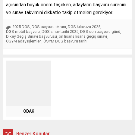
açısından büyük önem taşırken, adayların başvuru sürecini
ve sınav takvimini dikkatle takip etmeleri gerekiyor.
2025 DGS
DGS başvuru ekranı
DGS kılavuzu 2025
,
,
,
DGS mobil başvuru
DGS sınav tarihi 2025
DGS son başvuru günü
,
,
,
Dikey Geçiş Sınavı başvurusu
ön lisans lisans geçiş sınavı
,
,
ÖSYM aday işlemleri
ÖSYM DGS başvuru tarihi
,
ODAK
Benzer Konular