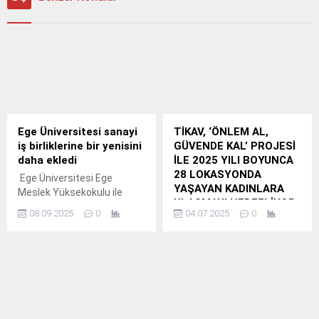
Ege Üniversitesi sanayi
TİKAV, ‘ÖNLEM AL,
iş birliklerine bir yenisini
GÜVENDE KAL’ PROJESİ
daha ekledi
İLE 2025 YILI BOYUNCA
28 LOKASYONDA
Ege Üniversitesi Ege
YAŞAYAN KADINLARA
Meslek Yüksekokulu ile
ULAŞMAYI HEDEFLİYOR
Doğu İklimlendirme San.
08.09.2025
0
04.07.2025
0
TİKAV, “Önlem Al,
Güvende Kal” Projesi ile
Kırsal Bölgelerde
Yaşayan Kadınlara
Afetlerden Korunma
Eğitimi Veriyor
Akfen Holding’in kurucusu