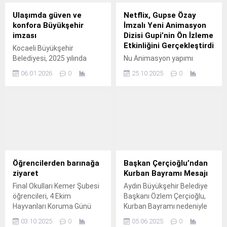
olduğu ve sosyal
sorumluluk projeleriyle
Ulaşımda güven ve
Netflix, Gupse Özay
toplumun farklı kesimlerine
konfora Büyükşehir
İmzalı Yeni Animasyon
destek olmayı
imzası
Dizisi Gupi’nin Ön İzleme
amaçlayan Türkiye İnsan
Etkinliğini Gerçekleştirdi
Kocaeli Büyükşehir
Kaynakları Eğitim ve Sağlık
Belediyesi, 2025 yılında
Nu Animasyon yapımı
Vakfı (TİKAV), ‘Önlem Al,
denetimden eğitime,
dizinin senaryosunu Gupse
Güvende Kal’ projesi
06.01.2026
0
25.10.2025
0
altyapıdan dijitalleşmeye
Özay kaleme alırken, ana
kapsamında kırsal
uzanan kapsamlı ulaşım
karakter Gupi’yi de kendisi
bölgelerde yaşayan
çalışmalarıyla kentte
seslendiriyor.
kadınlara yönelik afet
güvenli, konforlu ve çağdaş
farkındalığı eğitimlerine hız
bir ulaşım sistemi
kesmeden devam ediyor.
oluşturdu.
Öğrencilerden barınağa
Başkan Çerçioğlu’ndan
ziyaret
Kurban Bayramı Mesajı
Final Okulları Kemer Şubesi
Aydın Büyükşehir Belediye
öğrencileri, 4 Ekim
Başkanı Özlem Çerçioğlu,
Hayvanları Koruma Günü
Kurban Bayramı nedeniyle
dolayısıyla Kemer Belediyesi
bir mesaj yayımladı.
03.10.2025
0
05.06.2025
0
Hayvan Barındırma Tedavi