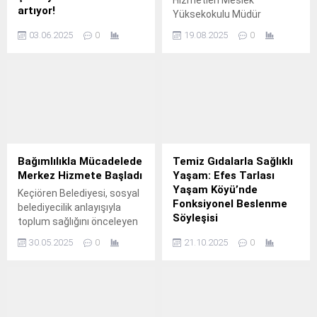
Hizmetleri Meslek
artıyor!
Yüksekokulu Müdür
Dünya nüfusunun hızla
Yardımcısı Öğr.
03.06.2025
0
19.08.2025
0
yaşlanmasının etkisiyle
nörolojik hastalıkların
yaygınlığı da artıyor.
Bağımlılıkla Mücadelede
Temiz Gıdalarla Sağlıklı
Merkez Hizmete Başladı
Yaşam: Efes Tarlası
Yaşam Köyü’nde
Keçiören Belediyesi, sosyal
Fonksiyonel Beslenme
belediyecilik anlayışıyla
Söyleşisi
toplum sağlığını önceleyen
yeni bir hizmeti daha
Efes Selçuk Belediyesi’nin
30.05.2025
0
21.10.2025
0
vatandaşla buluşturdu.
ev sahipliğinde, Karaot Yerel
Tohum Derneği iş birliği ile
Prof.