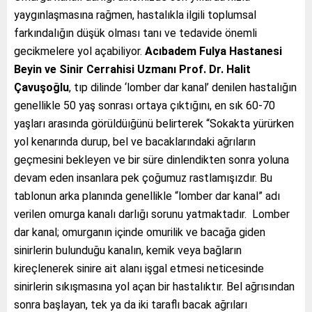
yaygınlaşmasına rağmen, hastalıkla ilgili toplumsal
farkındalığın düşük olması tanı ve tedavide önemli
gecikmelere yol açabiliyor.
Acıbadem Fulya Hastanesi
Beyin ve Sinir Cerrahisi Uzmanı Prof. Dr. Halit
Çavuşoğlu
, tıp dilinde ‘lomber dar kanal’ denilen hastalığın
genellikle 50 yaş sonrası ortaya çıktığını, en sık 60-70
yaşları arasında görüldüığünü belirterek “Sokakta yürürken
yol kenarında durup, bel ve bacaklarındaki ağrıların
geçmesini bekleyen ve bir süre dinlendikten sonra yoluna
devam eden insanlara pek çoğumuz rastlamışızdır. Bu
tablonun arka planında genellikle “lomber dar kanal” adı
verilen omurga kanalı darlığı sorunu yatmaktadır. Lomber
dar kanal; omurganın içinde omurilik ve bacağa giden
sinirlerin bulunduğu kanalın, kemik veya bağların
kireçlenerek sinire ait alanı işgal etmesi neticesinde
sinirlerin sıkışmasına yol açan bir hastalıktır. Bel ağrısından
sonra başlayan, tek ya da iki taraflı bacak ağrıları