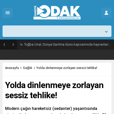
İstanbul,
25
°C
Parçalı Az Bulutlu
Tuğba Ünal, Dünya Sarılma Günü kapsamında hayranlarıyla buluştu
Anasayfa
Sağlık
Yolda dinlenmeye zorlayan sessiz tehlike!
Yolda dinlenmeye zorlayan
sessiz tehlike!
Modern çağın hareketsiz (sedanter) yaşantısında