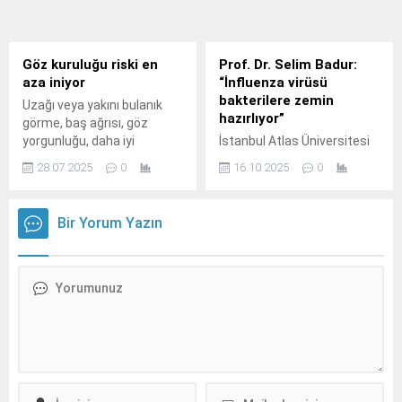
Göz kuruluğu riski en
Prof. Dr. Selim Badur:
aza iniyor
“İnfluenza virüsü
bakterilere zemin
Uzağı veya yakını bulanık
hazırlıyor”
görme, baş ağrısı, göz
yorgunluğu, daha iyi
İstanbul Atlas Üniversitesi
görebilmek için gözleri
Tıp Fakültesi tarafından
28.07.2025
0
16.10.2025
0
kısma… Yaşam kalitesini
düzenlenen “Grip ve Grip
ciddi boyutlarda
Aşılarının Önemi” başlıklı
düşürebilen bu sorunların
panelde, ciddi bir hastalık
Bir Yorum Yazın
sebebi genellikle
olan grip, griple mücadele,
günümüzde en sık görülen
riskli grupların alması
görme bozuklukları olan
gereken önlemler ve grip
miyopi ile astigmat oluyor.
aşıları ele alındı.