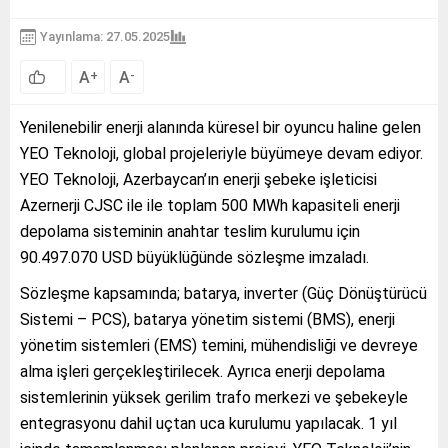
Yayınlama: 27.05.2025
A
A
+
-
Yenilenebilir enerji alanında küresel bir oyuncu haline gelen
YEO Teknoloji, global projeleriyle büyümeye devam ediyor.
YEO Teknoloji, Azerbaycan’ın enerji şebeke işleticisi
Azernerji CJSC ile ile toplam 500 MWh kapasiteli enerji
depolama sisteminin anahtar teslim kurulumu için
90.497.070 USD büyüklüğünde sözleşme imzaladı.
Sözleşme kapsamında; batarya, inverter (Güç Dönüştürücü
Sistemi – PCS), batarya yönetim sistemi (BMS), enerji
yönetim sistemleri (EMS) temini, mühendisliği ve devreye
alma işleri gerçekleştirilecek. Ayrıca enerji depolama
sistemlerinin yüksek gerilim trafo merkezi ve şebekeyle
entegrasyonu dahil uçtan uca kurulumu yapılacak. 1 yıl