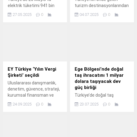
elektrik tüketimi 941 bin
turizm destinasyonlarından
megavatsaati aşarak
Kuşadası, sağlık turizmi
27.05.2025
0
04.07.2025
0
üretimin üzerine çıktı. En
alanında bölgesel
çok üretim doğal gaz
kalkınmayı destekleyecek
santrallerinden sağlandı.
önemli bir adım atarak
Türkiye’de 26 Mayıs 2025
Kuşadası Sağlık Turizm
tarihinde elektrik tüketimi,
Derneğinin kuruluşunu
üretimin bir miktar üzerine
tamamladı.
çıktı. Türkiye Elektrik İletim
AŞ (TEİAŞ) tarafından
yayımlanan verilere göre,
EY Türkiye ‘Yılın Vergi
Ege Bölgesi’nde doğal
ülke genelinde günlük
Şirketi’ seçildi
taş ihracatını 1 milyar
elektrik üretimi 939 bin 53
dolara taşıyacak dev
Uluslararası danışmanlık,
megavatsaat, tüketim...
güç birliği
denetim, güvence, strateji,
kurumsal finansman ve
Türkiye’de doğal taş
vergi hizmetleri şirketi EY,
ihracatının lideri olan Ege
24.09.2025
0
23.07.2025
0
profesyonel hizmetleriyle iş
Maden İhracatçıları Birliği,
dünyasındaki gücünü bir
yıllık doğal taş ihracatını 1
ödülle daha taçlandırıyor.
milyar dolara çıkarmak için
29 firmanın katılımıyla
“Doğal Taş Sektöründe