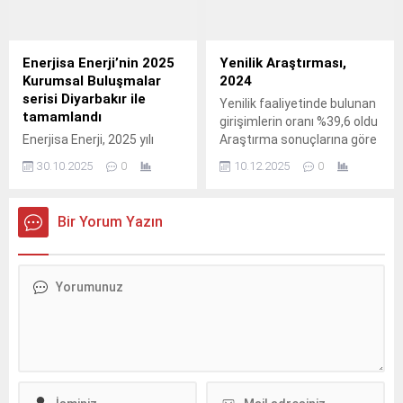
Sürdürülebilirlik Odaklı
Yurtdışı Pazarlama” URGE
Projesi’ne start verdi.
Enerjisa Enerji’nin 2025
Yenilik Araştırması,
Kurumsal Buluşmalar
2024
serisi Diyarbakır ile
Yenilik faaliyetinde bulunan
tamamlandı
girişimlerin oranı %39,6 oldu
Enerjisa Enerji, 2025 yılı
Araştırma sonuçlarına göre
boyunca Türkiye’nin sanayi
çalışan sayısı 10 ve daha
30.10.2025
0
10.12.2025
0
ve ticaret potansiyeli
fazla olan girişimlerin
yüksek şehirlerinde
%39,6'sı, 2022-2024 yıllarını
gerçekleştirdiği Kurumsal
kapsayan üç yıllık dönemde
Bir Yorum Yazın
Enerji Buluşmaları serisini
yenilik faaliyetinde bulundu.
Diyarbakır’da düzenlenen
etkinlikle tamamladı.