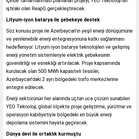
içinde tamamlanması planlanan projeyi, YEO Teknoloji’nin
iştiraki olan ReapG gerçekleştirecek.
Lityum-iyon batarya ile şebekeye destek
Söz konusu proje ile Azerbaycan’ın yeşil enerji dönüşümüne
ve yenilenebilir enerji entegrasyonuna katkı sağlanması
hedefleniyor. Lityum-iyon batarya teknolojileri ve gelişmiş
enerji yönetim sistemleriyle elektrik şebekesinin
güvenilirliği ve esnekliği artırılacak. Proje kapsamında
kurulacak olan 500 MWh kapasiteli tesisler,
Azerbaycan’daki 2 ayrı bölgedeki trafo merkezlerine
entegre edilecek.
Enerji sektörünün her alanında uçtan uca çözüm sunabilen
YEO Teknoloji, global ölçekte proje geliştirme, yürütme ve
operasyon kabiliyetiyle bölgedeki en büyük enerji
depolama sistemini hayata geçirecek.
Dünya devi ile ortaklık kurmuştu