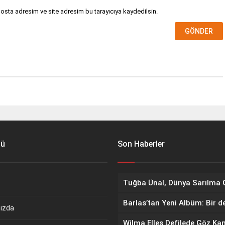
osta adresim ve site adresim bu tarayıcıya kaydedilsin.
nü
Son Haberler
Barlas’tan Yeni Albüm: Bir d
ızda