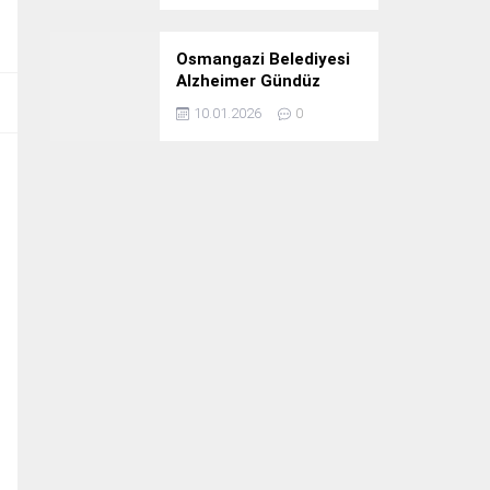
Osmangazi Belediyesi
Alzheimer Gündüz
Bakım Evi 3. Yılını
10.01.2026
0
Kutladı