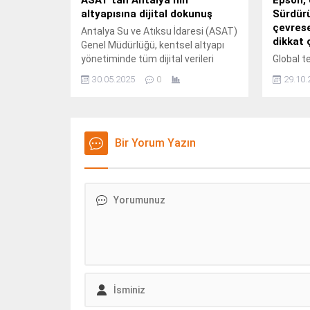
altyapısına dijital dokunuş
Sürdürü
çevrese
Antalya Su ve Atıksu İdaresi (ASAT)
dikkat 
Genel Müdürlüğü, kentsel altyapı
yönetiminde tüm dijital verileri
Global te
kendi geliştirdiği yazılım altyapısıyla
yalnızca
30.05.2025
0
29.10.
tek bir sistemde topluyor.
ihtiyaç 
ürettiği
benimsiy
Bir Yorum Yazın