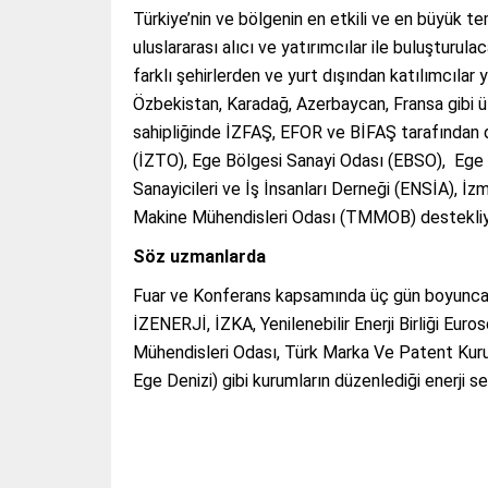
Türkiye’nin ve bölgenin en etkili ve en büyük t
uluslararası alıcı ve yatırımcılar ile buluşturu
farklı şehirlerden ve yurt dışından katılımcılar 
Özbekistan, Karadağ, Azerbaycan, Fransa gibi ü
sahipliğinde İZFAŞ, EFOR ve BİFAŞ tarafından d
(İZTO), Ege Bölgesi Sanayi Odası (EBSO), Ege İhr
Sanayicileri ve İş İnsanları Derneği (ENSİA), İ
Makine Mühendisleri Odası (TMMOB) destekliy
Söz uzmanlarda
Fuar ve Konferans kapsamında üç gün boyunca 
İZENERJİ, İZKA, Yenilenebilir Enerji Birliği Eu
Mühendisleri Odası, Türk Marka Ve Patent Kur
Ege Denizi) gibi kurumların düzenlediği enerji 