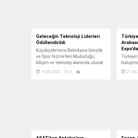
Geleceğin Teknoloji Liderleri
Türkiye
Ödüllendirildi
Arabası
Expo’d
Küçükçekmece Belediyesi Gençlik
ve Spor Hizmetleri Müdürlüğü,
Türkiye’
bilişim ve teknoloji alanında; ulusal
buluşma
ve uluslararası yarışmalarda
bugün İs
16.05.2025
0
27.06.
dereceye giren öğrenciler için
Gösteri 
“Bilişim ve Teknoloji Ödül Töreni”
kapıların
düzenledi.
ASAT’tan Antalya’nın
Epson, 