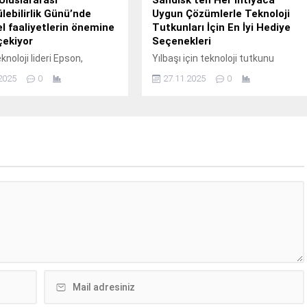
lebilirlik Günü’nde
Uygun Çözümlerle Teknoloji
l faaliyetlerin önemine
Tutkunları İçin En İyi Hediye
çekiyor
Seçenekleri
knoloji lideri Epson,
Yılbaşı için teknoloji tutkunu
 ihtiyaç duyulan şeyi,
sevdiklerine ne alacağını
2025
0
27.11.2025
0
duyulan yerde ve zamanda
düşünenlere özel: Sandisk’in
 bir ekosistem vizyonunu
yüksek performanslı, şık ve yenilikç
or.
depolama çözümleri,
fotoğrafçılardan öğrencilere, içerik
üreticilerinden oyunculara kadar
herkes için ideal hediye seçenekleri
sunuyor.