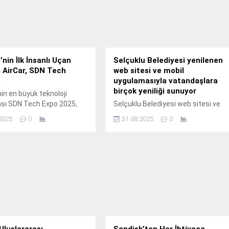
’nin İlk İnsanlı Uçan
Selçuklu Belediyesi yenilenen
 AirCar, SDN Tech
web sitesi ve mobil
a
uygulamasıyla vatandaşlara
birçok yeniliği sunuyor
nin en büyük teknoloji
sı SDN Tech Expo 2025,
Selçuklu Belediyesi web sitesi ve
tanbul Yenikapı Avrasya
mobil uygulaması yenilendi.
2025
0
31.08.2025
0
ve Sanat Merkezi’nde
ı açıyor.
Uluslararası
Sandisk’ten Her İhtiyaca