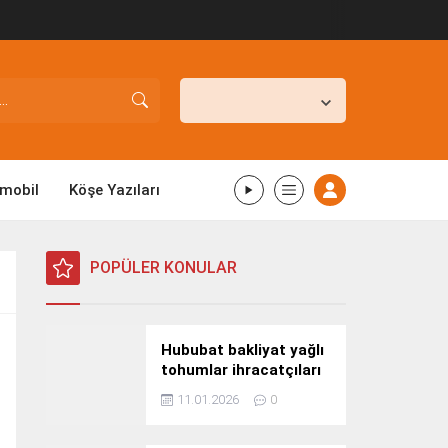
İstanbul,
25
°C
Kapalı
mobil
Köşe Yazıları
POPÜLER KONULAR
Hububat bakliyat yağlı
tohumlar ihracatçıları
Güney Kore yolcusu
11.01.2026
0