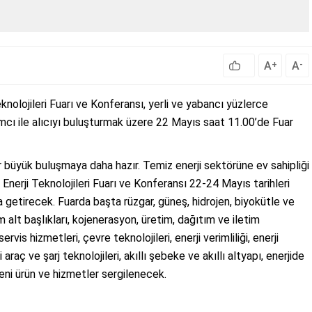
A
A
+
-
olojileri Fuarı ve Konferansı, yerli ve yabancı yüzlerce
ımcı ile alıcıyı buluşturmak üzere 22 Mayıs saat 11.00’de Fuar
bir büyük buluşmaya daha hazır. Temiz enerji sektörüne ev sahipliği
erji Teknolojileri Fuarı ve Konferansı 22-24 Mayıs tarihleri
a getirecek. Fuarda başta rüzgar, güneş, hidrojen, biyokütle ve
m alt başlıkları, kojenerasyon, üretim, dağıtım ve iletim
rvis hizmetleri, çevre teknolojileri, enerji verimliliği, enerji
li araç ve şarj teknolojileri, akıllı şebeke ve akıllı altyapı, enerjide
yeni ürün ve hizmetler sergilenecek.