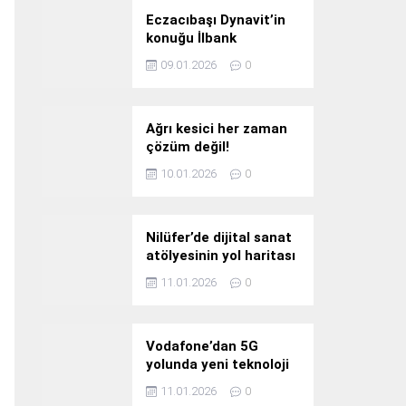
Eczacıbaşı Dynavit’in
konuğu İlbank
09.01.2026
0
Ağrı kesici her zaman
çözüm değil!
10.01.2026
0
Nilüfer’de dijital sanat
atölyesinin yol haritası
konuşuldu
11.01.2026
0
Vodafone’dan 5G
yolunda yeni teknoloji
yatırımı
11.01.2026
0