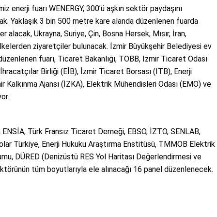
emiz enerji fuarı WENERGY, 300’ü aşkın sektör paydaşını
lacak. Yaklaşık 3 bin 500 metre kare alanda düzenlenen fuarda
yer alacak, Ukrayna, Suriye, Çin, Bosna Hersek, Mısır, İran,
lkelerden ziyaretçiler bulunacak. İzmir Büyükşehir Belediyesi ev
üzenlenen fuarı, Ticaret Bakanlığı, TOBB, İzmir Ticaret Odası
acatçılar Birliği (EİB), İzmir Ticaret Borsası (ITB), Enerji
zmir Kalkınma Ajansı (İZKA), Elektrik Mühendisleri Odası (EMO) ve
or.
ENSİA, Türk Fransız Ticaret Derneği, EBSO, İZTO, SENLAB,
rosolar Türkiye, Enerji Hukuku Araştırma Enstitüsü, TMMOB Elektrik
umu, DÜRED (Denizüstü RES Yol Haritası Değerlendirmesi ve
sektörünün tüm boyutlarıyla ele alınacağı 16 panel düzenlenecek.