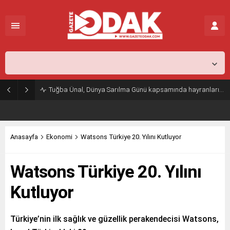
İstanbul,
31
°C
Açık
Tuğba Ünal, Dünya Sarılma Günü kapsamında hayranlarıyla buluştu
Anasayfa
Ekonomi
Watsons Türkiye 20. Yılını Kutluyor
Watsons Türkiye 20. Yılını
Kutluyor
Türkiye’nin ilk sağlık ve güzellik perakendecisi Watsons,