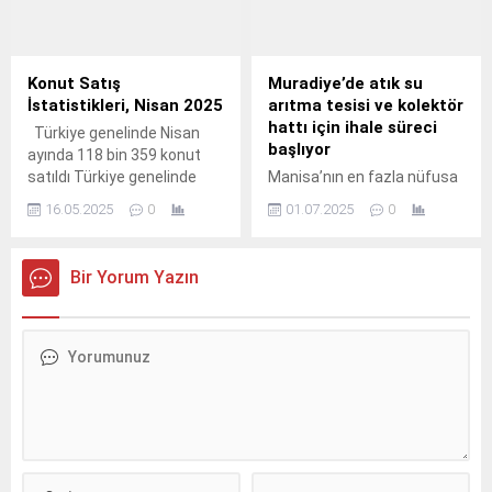
Konut Satış
Muradiye’de atık su
İstatistikleri, Nisan 2025
arıtma tesisi ve kolektör
hattı için ihale süreci
Türkiye genelinde Nisan
başlıyor
ayında 118 bin 359 konut
satıldı Türkiye genelinde
Manisa’nın en fazla nüfusa
konut satışları Nisan ayında
sahip mahallesi olan ve
16.05.2025
0
01.07.2025
0
bir önceki yılın aynı ayına
yıllardır altyapı sorunlarıyla
göre %56,6 oranında artarak
yaşayan Muradiye
118 bin 359 oldu.
Mahallesi’nde Manisa
Bir Yorum Yazın
Büyükşehir Belediyesi’nin
hayata geçireceği 2 milyar
TL’lik dev altyapı yatırımında
atık su arıtma tesisi ve
kolektör hattı için yapılacak
ihale için son aşamaya
gelindi.