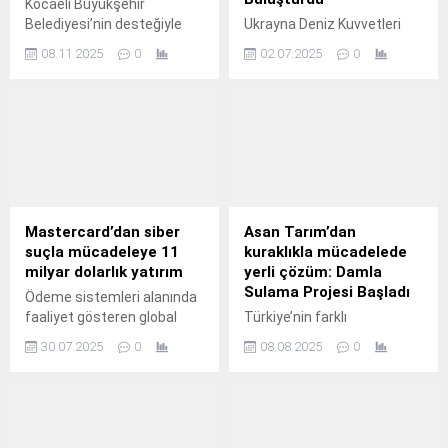
Kocaeli Büyükşehir
Belediyesi’nin desteğiyle
Ukrayna Deniz Kuvvetleri
düzenlenen
Günü vesilesiyle, ülkemizin
08.11.2025
0
02.07.2025
0
“Türkiye&Ortadoğu İş
egemenliğini ve deniz
Kadınları İhracat
güvenliğini korumaya
Buluşması”, 30 ülkeden iş
yönelik kararlılığını bir kez
kadınlarını bir araya getirdi.
daha vurgularken, Türk
dostlarımızla savunma
sanayii alanında
gerçekleştirdiğimiz
stratejik iş birliğinden doğan
önemli bir gelişmeyi
Mastercard’dan siber
Asan Tarım’dan
kamuoyuyla paylaşmaktan
suçla mücadeleye 11
kuraklıkla mücadelede
onur duyuyoruz.
milyar dolarlık yatırım
yerli çözüm: Damla
Sulama Projesi Başladı
Ödeme sistemleri alanında
faaliyet gösteren global
Türkiye’nin farklı
teknoloji şirketi Mastercard,
bölgelerinde yaşanan
30.07.2025
0
08.08.2025
0
siber güvenliğe tüm
kuraklık sorunu tarım
dünyada son beş yıl içinde
sektörünü tehdit ederken,
11 milyar dolar yatırım yaptı.
yerli tarım firması Asan
Tarım’dan örnek bir adım
geldi.