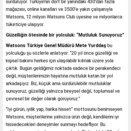
sürdürüyor. Türkiye’nin dört bir yanındaki 430’dan fazla
mağazası, online kanalları ve 3500’e yakın çalışanıyla
Watsons, 12 milyon Watsons Club üyesine ve milyonlarca
tüketiciye ulaşıyor.
Güzelliğin ötesinde bir yolculuk: “Mutluluk Sunuyoruz”
Watsons Türkiye Genel Müdürü Mete Yurddaş
bu
yolculuğu şu sözlerle anlatıyor: “20 yıl önce güzelliği ve
kişisel bakımı herkes için ulaşılabilir kılmak üzere yola
çıktık. Bugün geldiğimiz noktada sadece bir perakendeci
değil, müşterilerimizin hayatına mutluluk katan bir yol
arkadaşıyız. Biz, küçük ama sürdürülebilir mutluluklar
sunuyoruz; güzelliği yalnızca bireysel değil, toplumsal ve
çevresel bir değer olarak görüyoruz.”
“İyi görün, iyilik yap, harika hisset” mottosunu benimseyen
Watsons, müşterilerine yalnızca ürün değil, kendilerini iyi
hissedecekleri deneyimler sunmayı hedefliyor. Bu