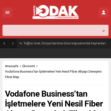
İstanbul,
26
°C
Açık
Tuğba Ünal, Dünya Sarılma Günü kapsamında hayranlarıyla buluştu
Anasayfa
Ekonomi
Vodafone Business’tan İşletmelere Yeni Nesil Fiber Altyapı Deneyimi:
Fiber Map
Vodafone Business’tan
İşletmelere Yeni Nesil Fiber