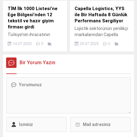
67 kadın girişimci başarıyla
tamamladı.
TİM İlk 1000 Listesi’ne
Capella Logistics, YYS
Ege Bölgesi’nden 12
ile Bir Haftada 8 Günlük
tekstil ve hazır giyim
Performans Sergiliyor
firması girdi
Lojistik sektörünün yenilikçi
Türkiye’nin ihracatının
markalarından Capella
yüzde 66’sını yapan
Logistics, Yetkilendirilmiş
14.07.2025
0
29.07.2025
0
ihracatın şampiyonlar ligi
Yükümlü Statüsü’ndeki
olarak nitelendirilen TİM ilk
(YYS) depolama
1000 Listesine Ege
hizmetlerinin avantajıyla
Bir Yorum Yazın
Bölgesi’ndeki tekstil ve
operasyon süreçlerini
hazır giyim sektörlerinden
hızlandırdı.
12 firma girmeyi başardı.