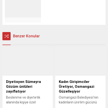
Benzer Konular
Diyetisyen Sümeyra
Kadın Girişimciler
Gözüm ünlüleri
Üretiyor, Osmangazi
zayıflatıyor
Güzelleşiyor
Beslenme ve diyetetik
Osmangazi Belediyesi’nin
alanında kişiye özel
kadınların üretim gücünü
yaklaşımıyla öne çıkan
desteklemek ve girişimcilik