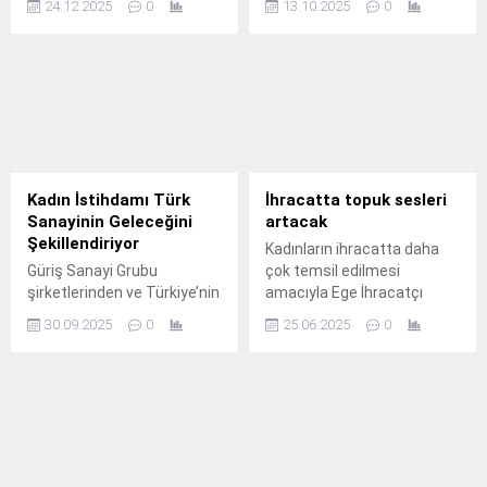
24.12.2025
0
13.10.2025
0
Diyetisyen Sümeyra
ruhunu teşvik etmek
Gözüm, sağlıklı ve
amacıyla hayata geçirdiği
sürdürülebilir yağdan kilo
‘Kadın Girişimciler Sokağı’,
kaybının ancak bireysel
Kavaklı Mahallesi Seyir
ihtiyaçlara göre planlanan
Terası’nda bir kez daha
beslenme programlarıyla
hayat buldu.
mümkün olduğunu
vurguluyor.
Kadın İstihdamı Türk
İhracatta topuk sesleri
Sanayinin Geleceğini
artacak
Şekillendiriyor
Kadınların ihracatta daha
Güriş Sanayi Grubu
çok temsil edilmesi
şirketlerinden ve Türkiye’nin
amacıyla Ege İhracatçı
en büyük döküm fabrikasına
Birlikleri ve İzmir Ticaret
30.09.2025
0
25.06.2025
0
sahip olan Döktaş, üretimin
Borsası bünyesinde faaliyet
operasyonel süreçlerinde
sürdüren TOBB Kadın
kadın istihdamını artırmaya
Girişimciler Kurulu iş
yönelik başlattığı proje ile
birliğinde sürdürülen
sektörde önemli bir adım
“İhracatta Kadın Gücü:
daha atmış oldu.
Kadın Girişimciler için
İhracat Eğitimi Programı”nı