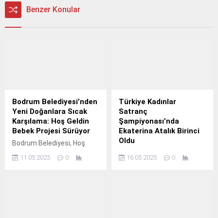
Benzer Konular
Bodrum Belediyesi’nden
Türkiye Kadınlar
Yeni Doğanlara Sıcak
Satranç
Karşılama: Hoş Geldin
Şampiyonası’nda
Bebek Projesi Sürüyor
Ekaterina Atalık Birinci
Oldu
Bodrum Belediyesi, Hoş
Geldin Bebek Projesi
2025 Türkiye Kadınlar
11.05.2025
0
16.05.2025
0
kapsamında yeni doğan
Satranç Şampiyonası’nda
bebeklerin ailelerine
IM Ekaterina Atalık birinci
ziyaretler düzenleyerek
oldu. Ezgi Mutlu ikinci, Elif
hediye setleri takdim ediyor.
Zeren Yıldız ise üçüncü
Başkan Tamer Mandalinci,
sırayı aldı. Şampiyonada
sosyal belediyecilik vurgusu
700 bin TL ödül dağıtıldı.