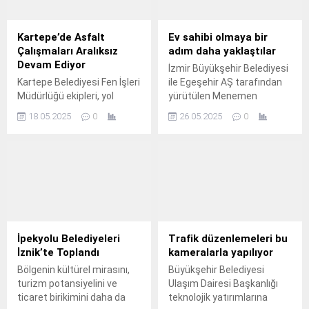
yaptı. odrum Belediyesi,
Arzum Türkiye Kadınlar
yeni doğan bebekler ve
Satranç Şampiyonası’nda,
aileleri için hayata geçirdiği
Uluslararası Usta (IM)
Kartepe’de Asfalt
Ev sahibi olmaya bir
Hoş Geldin Bebek Projesi
Ekaterina Atalık şampiyon
Çalışmaları Aralıksız
adım daha yaklaştılar
kapsamında ziyaretlerine
oldu. Şampiyonanın
Devam Ediyor
İzmir Büyükşehir Belediyesi
devam ediyor. Projeyi
finalinde Atalık, Ezgi Mutlu
Kartepe Belediyesi Fen İşleri
ile Egeşehir AŞ tarafından
yürüten Bodrum Belediyesi
ve WFM Elif Zeren Yıldız’ı
Müdürlüğü ekipleri, yol
yürütülen Menemen
Basın Yayın ve Halkla...
geride bırakarak...
konforunu artırmak ve
Konutları Projesi’nde evrak
18.05.2025
0
26.05.2025
0
vatandaşların ulaşımını
teslim ve kontrol süreci
daha güvenli hale getirmek
başladı.
amacıyla asfalt
çalışmalarına aralıksız
devam ediyor.
İpekyolu Belediyeleri
Trafik düzenlemeleri bu
İznik’te Toplandı
kameralarla yapılıyor
Bölgenin kültürel mirasını,
Büyükşehir Belediyesi
turizm potansiyelini ve
Ulaşım Dairesi Başkanlığı
ticaret birikimini daha da
teknolojik yatırımlarına