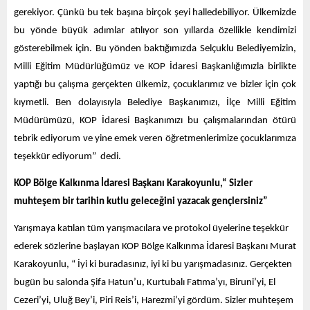
gerekiyor. Çünkü bu tek başına birçok şeyi halledebiliyor. Ülkemizde
bu yönde büyük adımlar atılıyor son yıllarda özellikle kendimizi
gösterebilmek için. Bu yönden baktığımızda Selçuklu Belediyemizin,
Milli Eğitim Müdürlüğümüz ve KOP İdaresi Başkanlığımızla birlikte
yaptığı bu çalışma gerçekten ülkemiz, çocuklarımız ve bizler için çok
kıymetli. Ben dolayısıyla Belediye Başkanımızı, İlçe Milli Eğitim
Müdürümüzü, KOP İdaresi Başkanımızı bu çalışmalarından ötürü
tebrik ediyorum ve yine emek veren öğretmenlerimize çocuklarımıza
teşekkür ediyorum” dedi.
KOP Bölge Kalkınma İdaresi Başkanı Karakoyunlu,“ Sizler
muhteşem bir tarihin kutlu geleceğini yazacak gençlersiniz”
Yarışmaya katılan tüm yarışmacılara ve protokol üyelerine teşekkür
ederek sözlerine başlayan KOP Bölge Kalkınma İdaresi Başkanı Murat
Karakoyunlu, “ İyi ki buradasınız, iyi ki bu yarışmadasınız. Gerçekten
bugün bu salonda Şifa Hatun’u, Kurtubalı Fatıma’yı, Biruni’yi, El
Cezeri’yi, Uluğ Bey’i, Piri Reis’i, Harezmi’yi gördüm. Sizler muhteşem