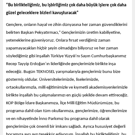
“Bu birlikteliğimiz, bu işbirliğimiz çok daha büyük işlere çok daha
güzel geleceklere bizleri kavuşturacak”
Gençlere, onların hayal ve zihin dünyasına her zaman güvendiklerini
belirten Başkan Pekyatırmacı,“ Gençlerimizin üretim kabiliyetine,
yeteneklerine güveniyoruz. Onlara fırsat verdiğimiz zaman
yapamayacakları hiçbir şeyin olmadığını biliyoruz ve her zaman
söylediğimiz gibi inşallah Türkiye Yüzyılı’nı Sayın Cumhurbaşkanımız
Recep Tayyip Erdoğan’ın liderliğinde gençlerimizle birlikte inşa
edeceğiz. Bugün TEKNOSEL yarışmalarıyla gençlerimiz bunu bize
göstermiş oldular. Üniversitelerimizde, liselerimizde,
ortaokullarımızla, milli eğitimimizle ve kıymetli akademisyenlerimizle
birlikte inşallah bu çalışmalarımızı en güçlü şekilde devam ettireceğiz.
KOP Bölge İdare Başkanımıza, İlçe Milli Eğitim Müdürümüze, bu
programa dahil olan tüm okullarımıza, gençlerimize, öğrencilerimize
ve en nihayetinde İnno Parkımız bu programa dahil olarak
gençlerimize çok önemli bir imkanı sağladı. Ayrıca hususiyet değerli
hocamıza ayrı ayrı teşekkür ediyorum. İnşallah bu birlikteliğimiz, bu