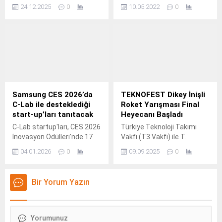
işlevsel bir başlangıç
metin yazı düzenleme
24.12.2025
0
10.05.2022
0
yapmak isteyenler için Acer,
sayfasında "Özet"
Aspire Go 15 ile performans
bölümünden eklenebilir.
ve erişilebilirliği dengeli bir
Özet eklenmişse başlık
noktada buluşturuyor.
altında kalın olarak bu
şekilde gösterilir,
eklenmemişse bu alan boş
kalır.
Samsung CES 2026’da
TEKNOFEST Dikey İnişli
C-Lab ile desteklediği
Roket Yarışması Final
start-up’ları tanıtacak
Heyecanı Başladı
C-Lab startup'ları, CES 2026
Türkiye Teknoloji Takımı
İnovasyon Ödülleri'nde 17
Vakfı (T3 Vakfı) ile T.
ödül kazandı.
04.01.2026
0
09.09.2025
0
Bir Yorum Yazın