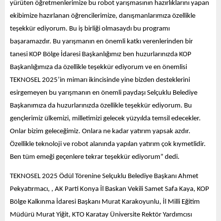
yürüten öğretmenlerimize bu robot yarışmasının hazırlıklarını yapan
ekibimize hazırlanan öğrencilerimize, danışmanlarımıza özellikle
teşekkür ediyorum. Bu iş birliği olmasaydı bu programı
başaramazdır. Bu yarışmanın en önemli katkı verenlerinden bir
tanesi KOP Bölge İdaresi Başkanlığımız ben huzurlarınızda KOP
Başkanlığımıza da özellikle teşekkür ediyorum ve en önemlisi
TEKNOSEL 2025’in mimarı ikincisinde yine bizden desteklerini
esirgemeyen bu yarışmanın en önemli paydaşı Selçuklu Belediye
Başkanımıza da huzurlarınızda özellikle teşekkür ediyorum. Bu
gençlerimiz ülkemizi, milletimizi gelecek yüzyılda temsil edecekler.
Onlar bizim geleceğimiz. Onlara ne kadar yatırım yapsak azdır.
Özellikle teknoloji ve robot alanında yapılan yatırım çok kıymetlidir.
Ben tüm emeği geçenlere tekrar teşekkür ediyorum” dedi.
TEKNOSEL 2025 Ödül Törenine Selçuklu Belediye Başkanı Ahmet
Pekyatırmacı, , AK Parti Konya İl Baskan Vekili Samet Safa Kaya, KOP
Bölge Kalkınma İdaresi Başkanı Murat Karakoyunlu, İl Milli Eğitim
Müdürü Murat Yiğit, KTO Karatay Üniversite Rektör Yardımcısı