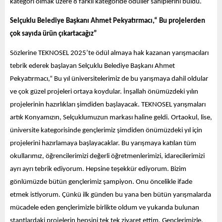
kategori olmak üzere 8 farklı kategoride ödüller sahiplerini buldu.
Selçuklu Belediye Başkanı Ahmet Pekyatırmacı,“
Bu projelerden
çok sayıda ürün çıkartacağız”
Sözlerine TEKNOSEL 2025’te ödül almaya hak kazanan yarışmacıları
tebrik ederek başlayan Selçuklu Belediye Başkanı Ahmet
Pekyatırmacı,“ Bu yıl üniversitelerimiz de bu yarışmaya dahil oldular
ve çok güzel projeleri ortaya koydular. İnşallah önümüzdeki yılın
projelerinin hazırlıkları şimdiden başlayacak. TEKNOSEL yarışmaları
artık Konyamızın, Selçuklumuzun markası haline geldi. Ortaokul, lise,
üniversite kategorisinde gençlerimiz şimdiden önümüzdeki yıl için
projelerini hazırlamaya başlayacaklar. Bu yarışmaya katılan tüm
okullarımız, öğrencilerimizi değerli öğretmenlerimizi, idarecilerimizi
ayrı ayrı tebrik ediyorum. Hepsine teşekkür ediyorum. Bizim
gönlümüzde bütün gençlerimiz şampiyon. Onu öncelikle ifade
etmek istiyorum. Çünkü ilk günden bu yana ben bütün yarışmalarda
mücadele eden gençlerimizle birlikte oldum ve yukarıda bulunan
stantlardaki projelerin hepsini tek tek ziyaret ettim. Gençlerimizle,