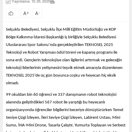
Yayınlama: 15.05.2025
A
A
+
-
Selçuklu Belediyesi, Selçuklu İlçe Milli Eğitim Müdürlüğü ve KOP
Bölge Kalkınma İdaresi Başkanlığı iş birliğiyle Selçuklu Belediyesi
Uluslararası Spor Salonu’nda gerçekleştirilen TEKNOSEL 2025
Teknoloji ve Robot Yarışması ödül töreni ve kapanış programı ile
sona erdi. Gençlerin teknolojiye olan ilgilerini artırmak ve geleceğin
teknoloji liderlerinin yetişmesini teşvik etmek amacıyla düzenlenen
TEKNOSEL 2025’de üç gün boyunca coşku ve heyecan hiç eksik
olmadı.
99 okuldan bin 60 öğrenci ve 337 danışmanın robot teknolojisi
alanında geliştirdikleri 567 robot ile yarıştığı bu heyecanlı
organizasyonda öğrenciler bilgilerini beceriye dönüştürürken Temel
Seviye Çizgi İzleyen, İleri Seviye Çizgi İzleyen, Labirent Ustası, Mini
Sumo, İHA-Mini Drone, Tasarla Çalıştır, Yumurta Toplayan ve Serbest