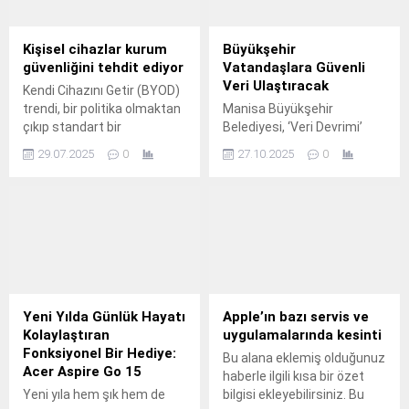
Kişisel cihazlar kurum
Büyükşehir
güvenliğini tehdit ediyor
Vatandaşlara Güvenli
Veri Ulaştıracak
Kendi Cihazını Getir (BYOD)
trendi, bir politika olmaktan
Manisa Büyükşehir
çıkıp standart bir
Belediyesi, ‘Veri Devrimi’
uygulamaya dönüştü.
olarak nitelendirilen Manisa
29.07.2025
0
27.10.2025
0
Açık Veri Portalı’nı
vatandaşların kullanımına
sundu.
Yeni Yılda Günlük Hayatı
Apple’ın bazı servis ve
Kolaylaştıran
uygulamalarında kesinti
Fonksiyonel Bir Hediye:
Bu alana eklemiş olduğunuz
Acer Aspire Go 15
haberle ilgili kısa bir özet
Yeni yıla hem şık hem de
bilgisi ekleyebilirsiniz. Bu