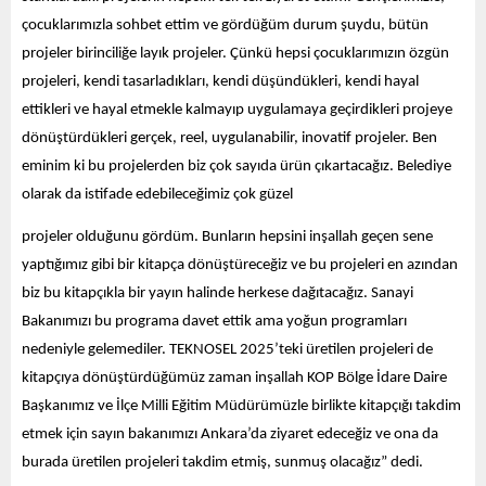
çocuklarımızla sohbet ettim ve gördüğüm durum şuydu, bütün
projeler birinciliğe layık projeler. Çünkü hepsi çocuklarımızın özgün
projeleri, kendi tasarladıkları, kendi düşündükleri, kendi hayal
ettikleri ve hayal etmekle kalmayıp uygulamaya geçirdikleri projeye
dönüştürdükleri gerçek, reel, uygulanabilir, inovatif projeler. Ben
eminim ki bu projelerden biz çok sayıda ürün çıkartacağız. Belediye
olarak da istifade edebileceğimiz çok güzel
projeler olduğunu gördüm. Bunların hepsini inşallah geçen sene
yaptığımız gibi bir kitapça dönüştüreceğiz ve bu projeleri en azından
biz bu kitapçıkla bir yayın halinde herkese dağıtacağız. Sanayi
Bakanımızı bu programa davet ettik ama yoğun programları
nedeniyle gelemediler. TEKNOSEL 2025’teki üretilen projeleri de
kitapçıya dönüştürdüğümüz zaman inşallah KOP Bölge İdare Daire
Başkanımız ve İlçe Milli Eğitim Müdürümüzle birlikte kitapçığı takdim
etmek için sayın bakanımızı Ankara’da ziyaret edeceğiz ve ona da
burada üretilen projeleri takdim etmiş, sunmuş olacağız” dedi.