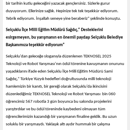
bir tarihin kutlu geleceğini yazacak gençlersiniz. Sizlerle gurur
duyuyorum. Ellerinize sağlık. Hepinize tek tek teşekkür ediyorum.
Tebrik ediyorum. İnşallah seneye yine beraberiz” şeklinde konuştu.
Selçuklu İlçe Milli Eğitim Müdürü Sağdıç,“ Desteklerini
esirgemeyen, bu yarışmanın en önemli paydaşı Selçuklu Belediye
Başkanımıza teşekkür ediyorum”
Selçuklu’dan geleceğe sloganıyla düzenlenen TEKNOSEL 2025
Teknoloji ve Robot Yarışması’nın ödül törenine kavuşmanın onurunu
yaşadıklarını ifade eden Selçuklu İlçe Milli Eğitim Müdürü Sami
Sağdıç,“ Türkiye Yüzyılı hedefleri doğrultusunda milli teknoloji
hamlemizin bir kanıtı, bir gereği olarak Selçuklu’da ikincisini
düzenlediğimiz TEKNOSEL Teknoloji ve Robot Yarışması bin 060
öğrencimiz 567 robotla 3 gün boyunca bu salonda projelerini
yarıştırdılar ve bu ödül töreninde kaybedeni olmayan tüm
öğrencilerimizin kazandığı bir yarışmanın finaline geldik. Bu uzun
soluklu bir yarışmaydı. Yaklaşık altı aydır hummalı bir çalışma