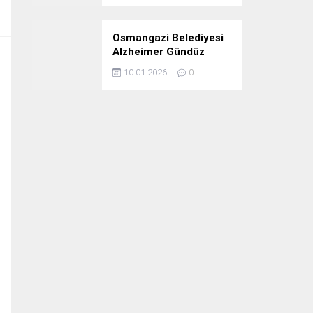
Osmangazi Belediyesi
Alzheimer Gündüz
Bakım Evi 3. Yılını
10.01.2026
0
Kutladı