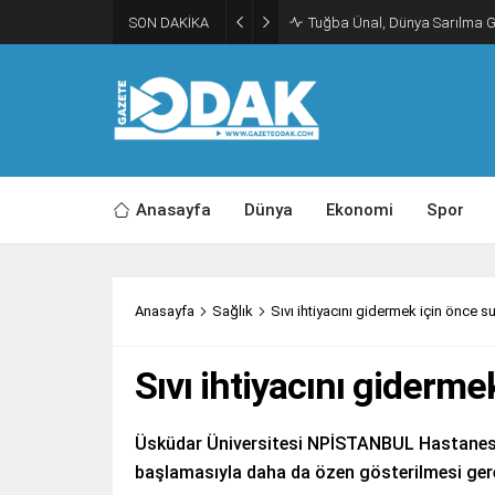
SON DAKİKA
Tuğba Ünal, Dünya Sarılma 
Anasayfa
Dünya
Ekonomi
Spor
Anasayfa
Sağlık
Sıvı ihtiyacını gidermek için önce su
Sıvı ihtiyacını giderme
Üsküdar Üniversitesi NPİSTANBUL Hastanesi 
başlamasıyla daha da özen gösterilmesi gerek