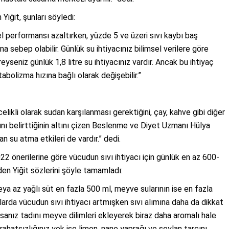
iğit, şunları söyledi:
l performansı azaltırken, yüzde 5 ve üzeri sıvı kaybı baş
a sebep olabilir. Günlük su ihtiyacınız bilimsel verilere göre
bireyseniz günlük 1,8 litre su ihtiyacınız vardır. Ancak bu ihtiyaç
abolizma hızına bağlı olarak değişebilir.”
elikli olarak sudan karşılanması gerektiğini, çay, kahve gibi diğer
ını belirttiğinin altını çizen Beslenme ve Diyet Uzmanı Hülya
an su atma etkileri de vardır.” dedi.
önerilerine göre vücudun sıvı ihtiyacı için günlük en az 600-
en Yiğit sözlerini şöyle tamamladı:
ya az yağlı süt en fazla 500 ml, meyve sularının ise en fazla
larda vücudun sıvı ihtiyacı artmışken sıvı alımına daha da dikkat
anız tadını meyve dilimleri ekleyerek biraz daha aromalı hale
ik rahatsızlığınız yok ise limon, nane yaprağı ve seylan tarçını