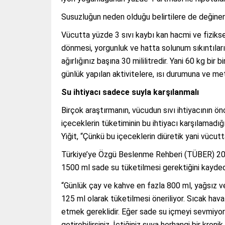
Susuzluğun neden olduğu belirtilere de değinen Y
Vücutta yüzde 3 sıvı kaybı kan hacmi ve fizikse
dönmesi, yorgunluk ve hatta solunum sıkıntıların
ağırlığınız başına 30 mililitredir. Yani 60 kg bir 
günlük yapılan aktivitelere, ısı durumuna ve met
Su ihtiyacı sadece suyla karşılanmalı
Birçok araştırmanın, vücudun sıvı ihtiyacının önc
içeceklerin tüketiminin bu ihtiyacı karşılamadığ
Yiğit, “Çünkü bu içeceklerin diüretik yani vücutt
Türkiye’ye Özgü Beslenme Rehberi (TÜBER) 2022 
1500 ml sade su tüketilmesi gerektiğini kayded
“Günlük çay ve kahve en fazla 800 ml, yağsız ve
125 ml olarak tüketilmesi öneriliyor. Sıcak hava
etmek gereklidir. Eğer sade su içmeyi sevmiyors
getirebilirsiniz. İçtiğiniz suya herhangi bir kron