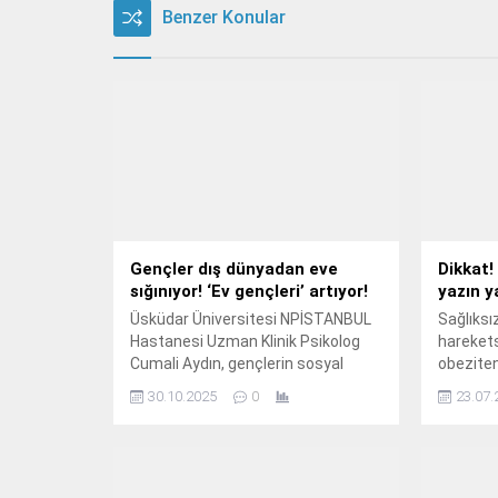
Benzer Konular
Gençler dış dünyadan eve
Dikkat!
sığınıyor! ‘Ev gençleri’ artıyor!
yazın y
Üsküdar Üniversitesi NPİSTANBUL
Sağlıksı
Hastanesi Uzman Klinik Psikolog
harekets
Cumali Aydın, gençlerin sosyal
obeziteni
hayattan çekilerek evde kalmayı
görülme s
30.10.2025
0
23.07.
tercih etmesine yol açan psikolojik
artık ço
ve toplumsal nedenleri, bu
çalıyor.
durumun sonuçlarını ve çözüm
yollarını anlattı.