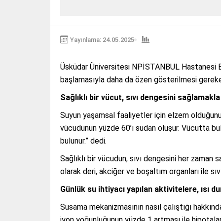
Yayınlama: 24.05.2025
Üsküdar Üniversitesi NPİSTANBUL Hastanesi Be
başlamasıyla daha da özen gösterilmesi gereken
Sağlıklı bir vücut, sıvı dengesini sağlamak
Suyun yaşamsal faaliyetler için elzem olduğunu
vücudunun yüzde 60’ı sudan oluşur. Vücutta bul
bulunur.” dedi.
Sağlıklı bir vücudun, sıvı dengesini her zaman 
olarak deri, akciğer ve boşaltım organları ile sıv
Günlük su ihtiyacı yapılan aktivitelere, ısı 
Susama mekanizmasının nasıl çalıştığı hakkında
iyon yoğunluğunun yüzde 1 artması ile hipotalam