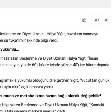
A
A
+
-
slenme ve Diyet Uzmanı Hülya Yiğit, havaların ısınmaya
 su tüketimi hakkında bilgi verdi.
la yükümlü…
 hatırlatan Beslenme ve Diyet Uzmanı Hülya Yiğit, “İnsan
unan suyun yüzde 60’ı hücre içinde yüzde 40’ı ise hücre dışında
sağlamakla yükümlü olduğunu dile getiren Yiğit, “Vücuttan günlük
ı kaybı olur.” açıklamasını yaptı.
durumuna ve metabolizma hızına bağlı olarak değişebilir!
 bilgi veren Beslenme ve Diyet Uzmanı Hülya Yiğit, “Kandaki
ustaki susama merkezi uyarılır.” dedi.