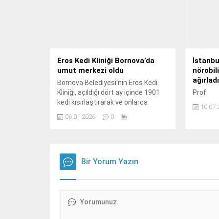
Eros Kedi Kliniği Bornova’da
İstanbul
umut merkezi oldu
nörobil
ağırladı
Bornova Belediyesi’nin Eros Kedi
Kliniği, açıldığı dört ay içinde 1901
Prof.
kedi kısırlaştırarak ve onlarca
10.07.
cerrahi ile tedavi işlemi
06.01.2026
0
gerçekleştirerek sokak hayvanları
için önemli bir sağlık merkezi haline
geldi.
Bir Yorum Yazın