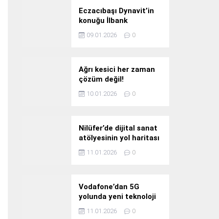
Eczacıbaşı Dynavit’in
konuğu İlbank
09.01.2026
0
Ağrı kesici her zaman
çözüm değil!
10.01.2026
0
Nilüfer’de dijital sanat
atölyesinin yol haritası
konuşuldu
11.01.2026
0
Vodafone’dan 5G
yolunda yeni teknoloji
yatırımı
11.01.2026
0