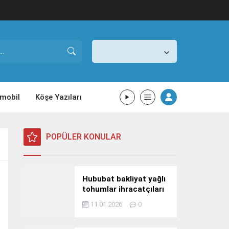
İstanbul,
26
°C
Açık
mobil
Köşe Yazıları
POPÜLER KONULAR
Hububat bakliyat yağlı
tohumlar ihracatçıları
Güney Kore yolcusu
11.01.2026
0