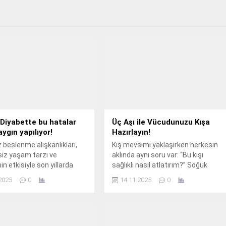
 Diyabette bu hatalar
Üç Aşı ile Vücudunuzu Kışa
aygın yapılıyor!
Hazırlayın!
z beslenme alışkanlıkları,
Kış mevsimi yaklaşırken herkesin
iz yaşam tarzı ve
aklında aynı soru var: “Bu kışı
n etkisiyle son yıllarda
sağlıklı nasıl atlatırım?” Soğuk
ıklığı hızla artan diyabet,
havalarla birlikte grip, zatürre
2025
0
14.11.2025
0
cuk yaşlarda da kapıyı
(pnömoni) ve RSV gibi solunum
yolu enfeksiyonlarının görülme
sıklığı da artıyor.