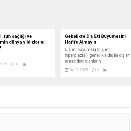
, ruh sağlığı ve
Gebelikte Diş Eti Büyümesini
imin dünya yıldızlarını
Hafife Almayın
!
Diş eti büyümesi (diş eti
hiperplazisi), genellikle diş ile diş eti
arasındaki alanların
2025
0
iltihaplanmasıyla ortaya çıkan bir
04.12.2025
0
durum.