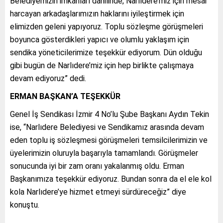
Belediyemizin imkânları dâhilinde, Narlıdere’miz için mesai
harcayan arkadaşlarımızın haklarını iyileştirmek için
elimizden geleni yapıyoruz. Toplu sözleşme görüşmeleri
boyunca gösterdikleri yapıcı ve olumlu yaklaşım için
sendika yöneticilerimize teşekkür ediyorum. Dün olduğu
gibi bugün de Narlıdere’miz için hep birlikte çalışmaya
devam ediyoruz” dedi.
ERMAN BAŞKAN’A TEŞEKKÜR
Genel İş Sendikası İzmir 4 No’lu Şube Başkanı Aydın Tekin
ise, “Narlıdere Belediyesi ve Sendikamız arasında devam
eden toplu iş sözleşmesi görüşmeleri temsilcilerimizin ve
üyelerimizin oluruyla başarıyla tamamlandı. Görüşmeler
sonucunda iyi bir zam oranı yakalanmış oldu. Erman
Başkanımıza teşekkür ediyoruz. Bundan sonra da el ele kol
kola Narlıdere’ye hizmet etmeyi sürdüreceğiz” diye
konuştu.