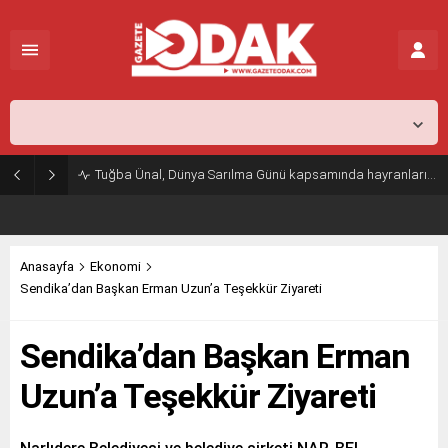
İstanbul,
26
°C
Açık
Tuğba Ünal, Dünya Sarılma Günü kapsamında hayranlarıyla buluştu
Anasayfa
Ekonomi
Sendika’dan Başkan Erman Uzun’a Teşekkür Ziyareti
Sendika’dan Başkan Erman
Uzun’a Teşekkür Ziyareti