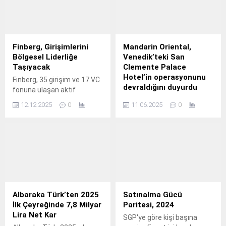
Finberg, Girişimlerini
Mandarin Oriental,
Bölgesel Liderliğe
Venedik’teki San
Taşıyacak
Clemente Palace
Hotel’in operasyonunu
Finberg, 35 girişim ve 17 VC
devraldığını duyurdu
fonuna ulaşan aktif
portföyüyle toplam 97,8
Mandarin Oriental, İtalya’nın
12.12.2025
0
11.06.2025
0
milyon dolar yatırım
Venedik şehrindeki San
hacmine erişirken, AGM
Clemente Palace Hotel’in
IV’te bölgesel ölçeklenme
operasyonunu devraldığını
vizyonu, değişen sermaye
duyurdu.
akışları ve yeni dönemin
yatırım dinamiklerini
sektörün önde gelen
isimleriyle değerlendirdi.
Albaraka Türk’ten 2025
Satınalma Gücü
İlk Çeyreğinde 7,8 Milyar
Paritesi, 2024
Lira Net Kar
SGP'ye göre kişi başına