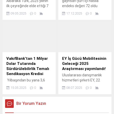
Albaraka Türk, 2025 yılının
gayrisafi yurt içi hasıla
ilk çeyreğinde elde ettiği 7
endeks değeri 72 oldu
milyar 846 milyon liralık solo
Satınalma gücü paritesi
09.05.2025
0
17.12.2025
0
net kar ile dikkat çekici bir
(SGP) ayrıntılı olarak
performans sergiledi.
tanımlanmış standart bir
Katılım finans ilkelerine
mal ve hizmet sepetinin
bağlı kalarak faaliyetlerini
farklı ülkelerdeki fiyat oranı
sürdüren banka, müşteri
olarak tanımlanmaktadır.
odaklı hizmet anlayışını
güçlendirerek büyümesini
sürdürüyor. Kamuoyuyla
paylaşılan finansal
VakıfBank’tan 1 Milyar
EY İş Gücü Mobilitesinin
sonuçlara göre banka, 2024
Dolar Tutarında
Geleceği 2025
sonuna kıyasla yüzde 12,3,
Sürdürülebilirlik Temalı
Araştırması yayımlandı!
geçen yılın...
Sendikasyon Kredisi
Uluslararası danışmanlık
Yılbaşından bu yana 3,6
hizmetleri şirketi EY, 22
milyar dolar tutarında yeni
ülkeden 1.
15.05.2025
0
08.07.2025
0
kaynak sağlayan VakıfBank,
367 gün vadeli, toplam 1
milyar dolar tutarında
Bir Yorum Yazın
sürdürülebilirlik temalı
sendikasyon kredisi temin