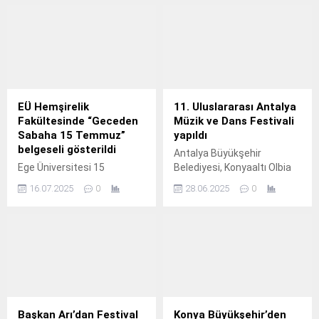
içeriklerini tanıttı.
EÜ Hemşirelik
11. Uluslararası Antalya
Fakültesinde “Geceden
Müzik ve Dans Festivali
Sabaha 15 Temmuz”
yapıldı
belgeseli gösterildi
Antalya Büyükşehir
Ege Üniversitesi 15
Belediyesi, Konyaaltı Olbia
Temmuz Demokrasi ve Milli
Kent Meydanı'nda
16.07.2025
0
28.06.2025
0
Birlik Günü Anma Etkinlikleri
Uluslararası Antalya Müzik
kapsamında Hemşirelik
ve Dans Festivali düzenledi.
Fakültesinde ‘Geceden
Sabaha 15 Temmuz”
belgeselinin gösterimi
yapıldı.
Başkan Arı’dan Festival
Konya Büyükşehir’den