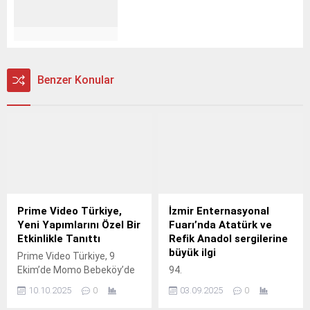
Benzer Konular
Prime Video Türkiye,
İzmir Enternasyonal
Yeni Yapımlarını Özel Bir
Fuarı’nda Atatürk ve
Etkinlikle Tanıttı
Refik Anadol sergilerine
büyük ilgi
Prime Video Türkiye, 9
Ekim’de Momo Bebeköy’de
94.
gerçekleştirdiği keyifli bir
10.10.2025
0
03.09.2025
0
etkinlikle yeni Prime Video