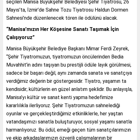
seçilen Manisa Büyükşehir Belediyesi Şehir Tiyatrosu, 26
Mayıs’ta, İzmir’de Sahne Tozu Tiyatrosu Haldun Dormen
Sahnesi’nde düzenlenecek tören ile ödülünü alacak.
“Manisa’mızın Her Köşesine Sanatı Taşımak İçin
Çalışıyoruz”
Manisa Büyükşehir Belediye Başkanı Mimar Ferdi Zeyrek,
“Şehir Tiyatromuzun, tiyatromuzun öncülerinden Bedia
Muvahhit’in adını taşıyan bu prestijli ödüle layık görülmesi,
sadece bir başarı değil, aynı zamanda sanata ve sanatçıya
verdiğimiz değerin bir göstergesidir. Tiyatro, yaşamın ta
kendisidir; kültürlerin en güzel anlatım şeklidir. Bu anlayışla,
Manisa’yı kültür ve sanat kenti yapma hedefimize
kararlılıkla ilerliyoruz. Şehir Tiyatromuzun sahnelediği
oyunlar ve gerçekleştirdiğimiz etkinliklerle, her yaştan
vatandaşımızı sanatla buluşturuyor, sosyal yaşamı sanatla
harmanlıyoruz. Bu ödül, emeği geçen tüm sanatçılarımızın
ve ekip arkadaşlarımızın özverili çalışmalarının bir