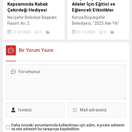
Kapsamında Kabak
Aileler İçin Eğitici ve
Çekirdeği Hediyesi
Eğlenceli Etkinlikler
Nevşehir Belediye Başkanı
Konya Büyükşehir
Rasim Arı, 2.
Belediyesi, "2025 Aile Yılı"
etkinlikleri kapsamında
27.09.2025
0
01.12.2025
0
sporsever aileleri bir araya
getireceği Laser
Oryantiringi etkinliği
Bir Yorum Yazın
düzenleyecek.
Daha sonraki yorumlarımda kullanılması için adım, e-posta adresim
ve site adresim bu tarayıcıya kaydedilsin.