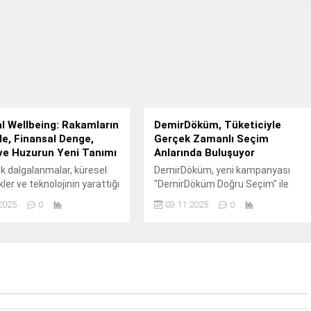
 19.
l Wellbeing: Rakamların
DemirDöküm, Tüketiciyle
e, Finansal Denge,
Gerçek Zamanlı Seçim
ve Huzurun Yeni Tanımı
Anlarında Buluşuyor
 dalgalanmalar, küresel
DemirDöküm, yeni kampanyası
ikler ve teknolojinin yarattığı
"DemirDöküm Doğru Seçim" ile
önüşüm… Günümüz insanı
gündelik seçimleri markasıyla
2025
0
03.11.2025
0
lt para kazanmanın
buluşturuyor.
, huzurlu, güvenli ve
bilir bir yaşamı nasıl
ceğini sorguluyor.