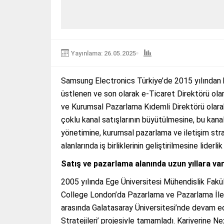
Yayınlama: 26.05.2025
Samsung Electronics Türkiye’de 2015 yılından b
üstlenen ve son olarak e-Ticaret Direktörü ola
ve Kurumsal Pazarlama Kıdemli Direktörü olarak
çoklu kanal satışlarının büyütülmesine, bu kanal
yönetimine, kurumsal pazarlama ve iletişim strat
alanlarında iş birliklerinin geliştirilmesine liderl
Satış ve pazarlama alanında uzun yıllara v
2005 yılında Ege Üniversitesi Mühendislik Fakül
College London’da Pazarlama ve Pazarlama İletiş
arasında Galatasaray Üniversitesi’nde devam ede
Stratejileri’ projesiyle tamamladı. Kariyerine 