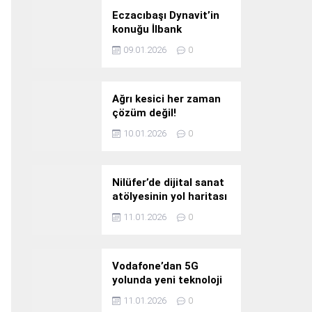
Eczacıbaşı Dynavit’in
konuğu İlbank
09.01.2026
0
Ağrı kesici her zaman
çözüm değil!
10.01.2026
0
Nilüfer’de dijital sanat
atölyesinin yol haritası
konuşuldu
11.01.2026
0
Vodafone’dan 5G
yolunda yeni teknoloji
yatırımı
11.01.2026
0