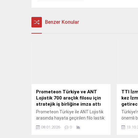
Benzer Konular
Prometeon Türkiye ve ANT
TTI İzm
Lojistik 700 araçlık filosu için
kez İzm
stratejik iş birliğine imza attı
getire
Prometeon Türkiye ile ANT Lojistik
Türkiye’
arasında hayata geçirilen filo lastik
önemli b
yönetimi iş birliği kapsamında ANT
olan TTI
08.01.2026
0
13.10.
Lojistik’in:350 çekici ve 350
Ticaret 
treylerden oluşan 700 araçlık
2025 tar