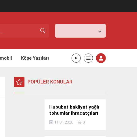
İstanbul,
31
°C
Açık
mobil
Köşe Yazıları
POPÜLER KONULAR
Hububat bakliyat yağlı
tohumlar ihracatçıları
Güney Kore yolcusu
11.01.2026
0