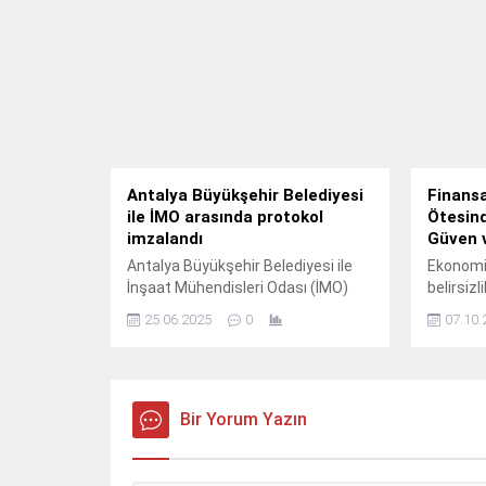
filosunda 4500 lastiğin yönetimi
İzmir’de
Prometeon Türkiye tarafından
gerçekleştirilecek.
Antalya Büyükşehir Belediyesi
Finansa
ile İMO arasında protokol
Ötesind
imzalandı
Güven 
Antalya Büyükşehir Belediyesi ile
Ekonomik
İnşaat Mühendisleri Odası (İMO)
belirsizl
Antalya Şubesi arasında “Sağlıklı
hızlı d
25.06.2025
0
07.10.
Kentleşme, Nitelikli Yapılaşma,
artık sa
Kültürel, Tarihi ve Doğal Çevre
ötesinde
Değerlerinin Korunarak
sürdürüle
Geliştirilmesi İçin Ortak Teknik
kurabile
İşbirliği Protokolü” imzalandı.
Bir Yorum Yazın