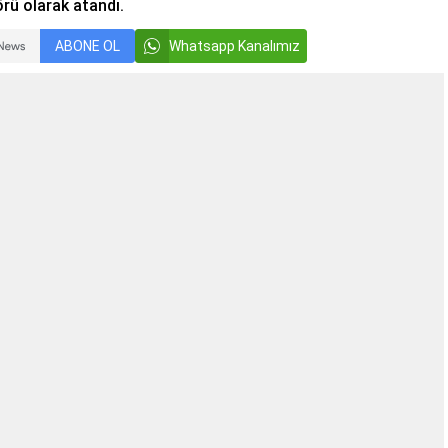
rü olarak atandı.
ABONE OL
Whatsapp Kanalımız