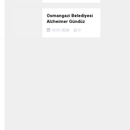
Osmangazi Belediyesi
Alzheimer Gündüz
Bakım Evi 3. Yılını
10.01.2026
0
Kutladı