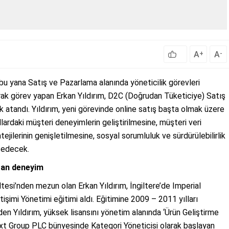
A
A
+
-
u yana Satış ve Pazarlama alanında yöneticilik görevleri
rak görev yapan Erkan Yıldırım, D2C (Doğrudan Tüketiciye) Satış
 atandı. Yıldırım, yeni görevinde online satış başta olmak üzere
lardaki müşteri deneyimlerin geliştirilmesine, müşteri veri
ejilerinin genişletilmesine, sosyal sorumluluk ve sürdürülebilirlik
ik edecek.
aran deneyim
tesi’nden mezun olan Erkan Yıldırım, İngiltere’de Imperial
imi Yönetimi eğitimi aldı. Eğitimine 2009 – 2011 yılları
n Yıldırım, yüksek lisansını yönetim alanında ‘Ürün Geliştirme
Next Group PLC bünyesinde Kategori Yöneticisi olarak başlayan