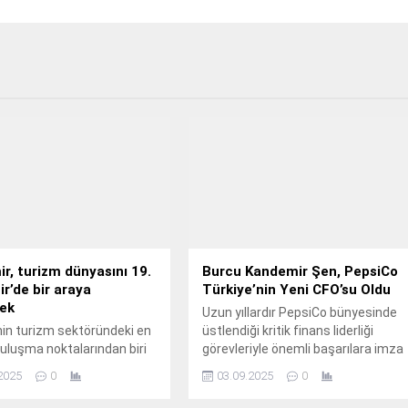
ir, turizm dünyasını 19.
Burcu Kandemir Şen, PepsiCo
ir’de bir araya
Türkiye’nin Yeni CFO’su Oldu
cek
Uzun yıllardır PepsiCo bünyesinde
nin turizm sektöründeki en
üstlendiği kritik finans liderliği
uluşma noktalarından biri
görevleriyle önemli başarılara imza
 İzmir-Uluslararası Turizm
atan Burcu Kandemir Şen, 1 Eylül
2025
0
03.09.2025
0
Fuar ve Kongresi, 3-5 Aralık
itibariyle PepsiCo Türkiye CFO’su
ihleri arasında Fuar
olarak atandı.