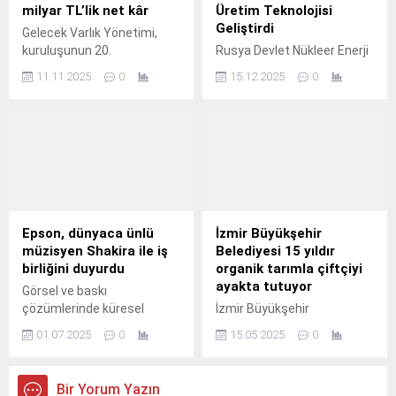
milyar TL’lik net kâr
Üretim Teknolojisi
Geliştirdi
Gelecek Varlık Yönetimi,
kuruluşunun 20.
Rusya Devlet Nükleer Enerji
Kuruluşu Rosatom’un
11.11.2025
0
15.12.2025
0
Madencilik Bölümü, loparit
konsantresinden nadir
toprak elementi
samaryumun (Sm) yerli
teknolojiyle ayrıştırılmasını
geliştirdi.
Epson, dünyaca ünlü
İzmir Büyükşehir
müzisyen Shakira ile iş
Belediyesi 15 yıldır
birliğini duyurdu
organik tarımla çiftçiyi
ayakta tutuyor
Görsel ve baskı
çözümlerinde küresel
İzmir Büyükşehir
teknoloji lideri Epson,
Belediyesi’nin öncülüğünde
01.07.2025
0
15.05.2025
0
uluslararası müzik ikonu
kurulan ve sadece organik
Shakira'nın; Orta Doğu,
sertifikalı ürünlerin tarladan
Türkiye, Afrika, Orta ve Batı
sofraya ulaştırıldığı
Bir Yorum Yazın