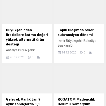
Büyükşehir’den
Toplu ulaşımda rekor
üreticilere katma değeri
subvansiyon dönemi
yüksek alternatif ürün
İzmir Büyükşehir Belediye
desteği
Başkanı Dr.
Antalya Büyükşehir
14.12.2025
0
Belediyesi’nin Kumluca’ya
26.09.2025
0
kazandırdığı Kumluca Yaş
Sebze Meyve Kurutma
Tesisi ile üretimde çeşitliliği
arttırarak bölge
ekonomisine katkı sunmaya
devam ediyor.
Gelecek Varlık’tan 9
ROSATOM Madencilik
aylık sonuçlarda 1,1
Bölümü Samaryum