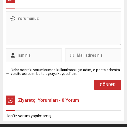
Asya (META-CWA)
Ekopazar İzmir, 15 yıldır
bölgelerinin yeni resmi
hem çiftçiyi ayakta tutuyor,
marka elçisi olduğunu
hem de İzmirliyi sağlıklı
duyurdu.
gıdayla buluşturuyor.
Daha sonraki yorumlarımda kullanılması için adım, e-posta adresim
ve site adresim bu tarayıcıya kaydedilsin.
Ziyaretçi Yorumları - 0 Yorum
Henüz yorum yapılmamış.