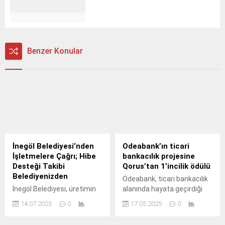
Benzer Konular
İnegöl Belediyesi’nden
Odeabank’ın ticari
İşletmelere Çağrı; Hibe
bankacılık projesine
Desteği Takibi
Qorus’tan 1’incilik ödülü
Belediyenizden
Odeabank, ticari bankacılık
İnegöl Belediyesi, üretimin
alanında hayata geçirdiği
merkezi İnegöl’de faaliyet
“Commercial Boost – RM
14.07.2025
0
17.05.2025
0
gösteren işletmelere
Dashboard” projesiyle
yönelik maddi destek
Qorus Reinvention Awards