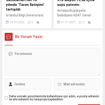
Seminerleri’nin 16.
570 Milyon TL’lik içme
yılında ‘Tarım İletişimi’
suyu yatırımı
tartışıldı
Antalya Büyükşehir
İstanbul Bilgi Üniversitesi
Belediyesi ASAT Genel
İletişim Fakültesi tarafından
Müdürlüğü, Konyaaltı
24.05.2025
0
01.07.2025
0
düzenlenen 16.
ilçesinin içme suyu
altyapısını güçlendirmek
amacıyla Hurma, Liman,
Bir Yorum Yazın
Uncalı ve çevre mahalleleri
kapsayan 570 milyon TL’lik
dev bir yatırım başlattı.
Daha sonraki yorumlarımda kullanılması için adım, e-posta adresim
ve site adresim bu tarayıcıya kaydedilsin.