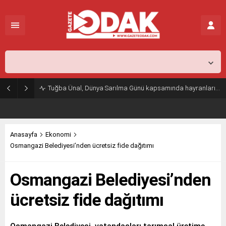
İstanbul,
26
°C
Açık
Tuğba Ünal, Dünya Sarılma Günü kapsamında hayranlarıyla buluştu
Anasayfa
Ekonomi
Osmangazi Belediyesi’nden ücretsiz fide dağıtımı
Osmangazi Belediyesi’nden
ücretsiz fide dağıtımı