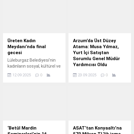
fırsatlarını yakından takip
Europe 2025’te önemli bir
ederek iş dünyasına
başarıya imza attı.
rehberlik edinecek yeni bir
projeyi daha hayata
geçiriyor.
Üreten Kadın
Arzum’da Üst Düzey
Meydanı’nda final
Atama: Musa Yılmaz,
gecesi
Yurt İçi Satıştan
Sorumlu Genel Müdür
Lüleburgaz Belediyesi’nin
Yardımcısı Oldu
kadınların sosyal, kültürel ve
ekonomik hayatta daha
Türkiye’nin 59 yıllık köklü
12.09.2025
0
23.09.2025
0
fazla yer almasını
elektrikli ev aletleri
desteklemek amacıyla
markası Arzum, satış
hayata geçirdiği 'Üreten
organizasyonunu daha da
Kadın Meydanı'nın kapanışı
güçlendirmek amacıyla
‘Trakya-Balkan Gecesi’ ile
önemli bir atama
yapılacak.
gerçekleştirdi.
‘Betûl Mardin
ASAT’tan Konyaaltı’na