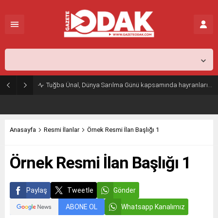
İstanbul,
25
°C
Kapalı
Tuğba Ünal, Dünya Sarılma Günü kapsamında hayranlarıyla buluştu
Anasayfa
Resmi İlanlar
Örnek Resmi İlan Başlığı 1
Örnek Resmi İlan Başlığı 1
Paylaş
Tweetle
Gönder
ABONE OL
Whatsapp Kanalımız