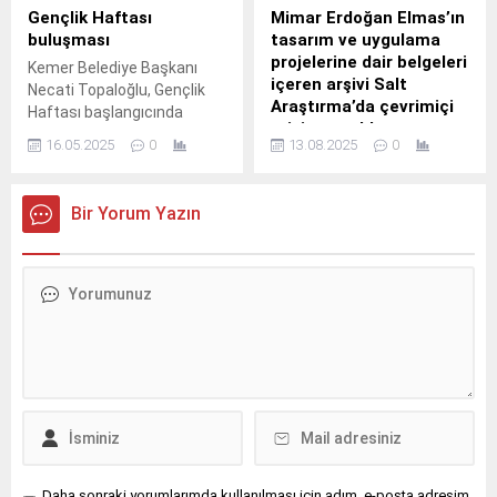
Gençlik Haftası
Mimar Erdoğan Elmas’ın
buluşması
tasarım ve uygulama
projelerine dair belgeleri
Kemer Belediye Başkanı
içeren arşivi Salt
Necati Topaloğlu, Gençlik
Araştırma’da çevrimiçi
Haftası başlangıcında
erişime açıldı
Kemer Belediyesi Gençlik
16.05.2025
0
13.08.2025
0
Meclisi üyeleri ile ilçe
Garanti BBVA tarafından
merkezinde bulunan Gravel
kurulan Salt,
Hotels Select’de akşam
mimar Erdoğan Elmas’ın
Bir Yorum Yazın
yemeğinde buluştu.
arşivini erişime açtı.
Daha sonraki yorumlarımda kullanılması için adım, e-posta adresim