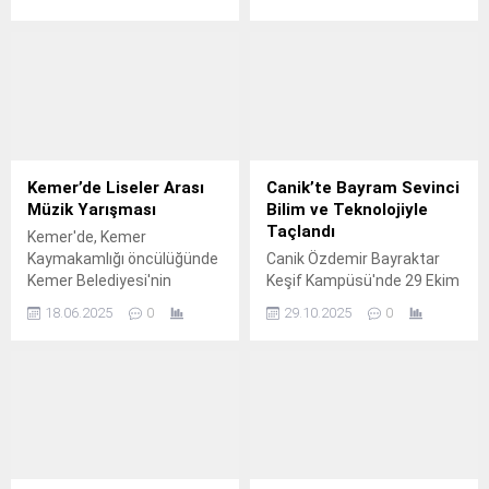
103’üncü yıl dönümü
projeyi daha hayata
dolayısıyla Kalaba Kent
geçiriyor.
Meydanı’nda tören
düzenledi.
Kemer’de Liseler Arası
Canik’te Bayram Sevinci
Müzik Yarışması
Bilim ve Teknolojiyle
Taçlandı
Kemer'de, Kemer
Kaymakamlığı öncülüğünde
Canik Özdemir Bayraktar
Kemer Belediyesi'nin
Keşif Kampüsü'nde 29 Ekim
destekleriyle Kemer İlçe Milli
Cumhuriyet Bayramı
18.06.2025
0
29.10.2025
0
Eğitim Müdürlüğü
coşkusu yaşandı, aileler
tarafından Liseler Arası
bilim ve teknoloji atölye
Müzik Yarışması
etkinlikleriyle buluştu.
düzenlendi.