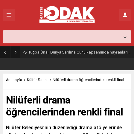
İstanbul,
31
°C
Açık
Tuğba Ünal, Dünya Sarılma Günü kapsamında hayranlarıyla buluştu
Anasayfa
Kültür Sanat
Nilüferli drama öğrencilerinden renkli final
Nilüferli drama
öğrencilerinden renkli final
Nilüfer Belediyesi’nin düzenlediği drama atölyelerinde