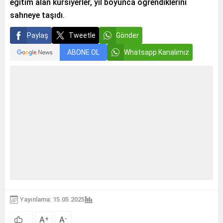
eğitim alan kursiyerler, yıl boyunca öğrendiklerini
sahneye taşıdı.
Paylaş
Tweetle
Gönder
ABONE OL
Whatsapp Kanalımız
Yayınlama: 15.05.2025
A
A
+
-