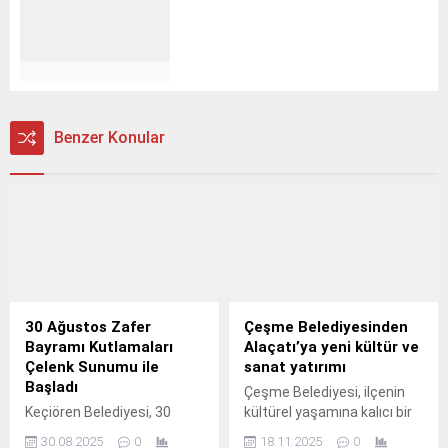
Benzer Konular
30 Ağustos Zafer
Çeşme Belediyesinden
Bayramı Kutlamaları
Alaçatı’ya yeni kültür ve
Çelenk Sunumu ile
sanat yatırımı
Başladı
Çeşme Belediyesi, ilçenin
Keçiören Belediyesi, 30
kültürel yaşamına kalıcı bir
Ağustos Zafer Bayramı’nın
değer katacak yeni bir
30.08.2025
0
18.11.2025
0