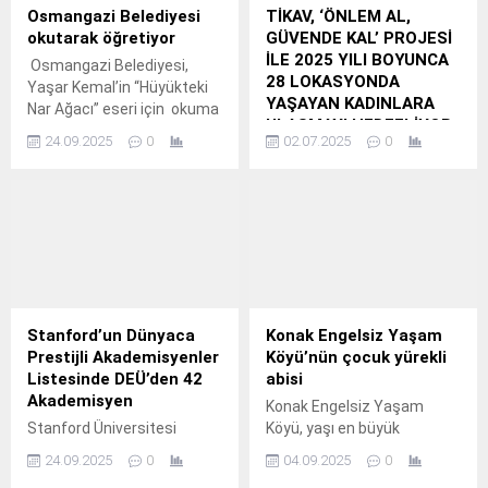
Osmangazi Belediyesi
TİKAV, ‘ÖNLEM AL,
okutarak öğretiyor
GÜVENDE KAL’ PROJESİ
İLE 2025 YILI BOYUNCA
Osmangazi Belediyesi,
28 LOKASYONDA
Yaşar Kemal’in “Hüyükteki
YAŞAYAN KADINLARA
Nar Ağacı” eseri için okuma
ULAŞMAYI HEDEFLİYOR
atölyesi, düzenledi.
24.09.2025
0
02.07.2025
0
TİKAV, “Önlem Al,
Güvende Kal” Projesi ile
Kırsal Bölgelerde
Yaşayan Kadınlara
Afetlerden Korunma
Eğitimi Veriyor
Akfen Holding’in kurucusu
olduğu ve sosyal
sorumluluk projeleriyle
Stanford’un Dünyaca
​Konak Engelsiz Yaşam
toplumun farklı kesimlerine
Prestijli Akademisyenler
Köyü’nün çocuk yürekli
destek olmayı
Listesinde DEÜ’den 42
abisi
amaçlayan Türkiye İnsan
Akademisyen
Konak Engelsiz Yaşam
Kaynakları Eğitim ve Sağlık
Stanford Üniversitesi
Köyü, yaşı en büyük
Vakfı (TİKAV), ‘Önlem Al,
tarafından her yıl
öğrencisi Ali Ekber’in 53 yıllık
Güvende Kal’ projesi
24.09.2025
0
04.09.2025
0
güncellenerek yayımlanan
mücadelesini mutluluğa
kapsamında kırsal