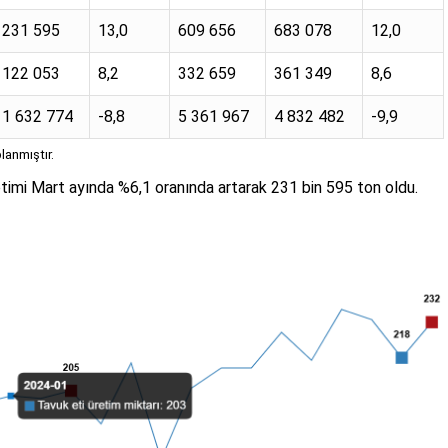
231 595
13,0
609 656
683 078
12,0
122 053
8,2
332 659
361 349
8,6
1 632 774
-8,8
5 361 967
4 832 482
-9,9
lanmıştır.
etimi Mart ayında %6,1 oranında artarak 231 bin 595 ton oldu.