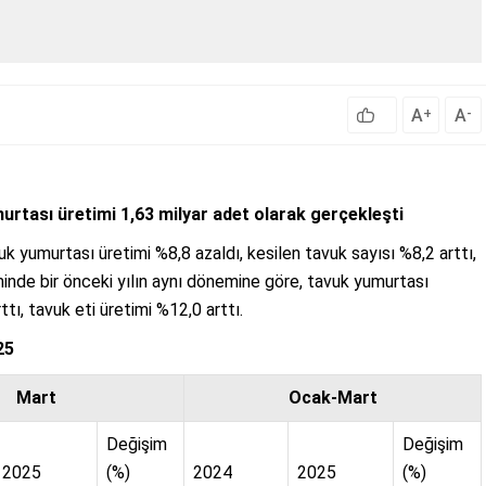
A
A
+
-
murtası üretimi 1,63 milyar adet olarak gerçekleşti
uk yumurtası üretimi %8,8 azaldı, kesilen tavuk sayısı %8,2 arttı,
inde bir önceki yılın aynı dönemine göre, tavuk yumurtası
ttı, tavuk eti üretimi %12,0 arttı.
25
Mart
Ocak-Mart
Değişim
Değişim
2025
(%)
2024
2025
(%)