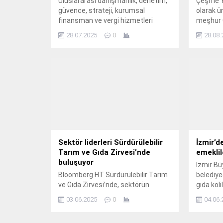
Uluslararası danışmanlık, denetim,
Çeşme Y
güvence, strateji, kurumsal
olarak ü
finansman ve vergi hizmetleri
meşhur 
şirketi EY, Girişimcilik Barometresi
başladı.
28.07.2025
0
28.08.
2025’i yayımladı.
Sektör liderleri Sürdürülebilir
İzmir’d
Tarım ve Gıda Zirvesi’nde
emeklil
buluşuyor
İzmir Bü
Bloomberg HT Sürdürülebilir Tarım
belediyec
ve Gıda Zirvesi’nde, sektörün
gıda koli
sürdürülebilirlik ekseninde
destek d
03.06.2025
0
04.06.
dönüşümü masaya yatırılacak.