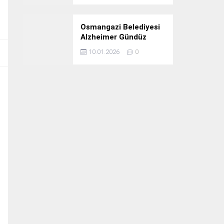
Osmangazi Belediyesi
Alzheimer Gündüz
Bakım Evi 3. Yılını
10.01.2026
0
Kutladı