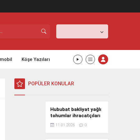
İstanbul,
26
°C
Açık
mobil
Köşe Yazıları
POPÜLER KONULAR
Hububat bakliyat yağlı
tohumlar ihracatçıları
Güney Kore yolcusu
11.01.2026
0