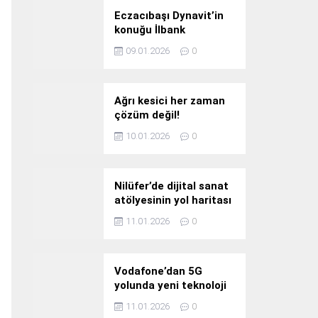
Eczacıbaşı Dynavit’in
konuğu İlbank
09.01.2026
0
Ağrı kesici her zaman
çözüm değil!
10.01.2026
0
Nilüfer’de dijital sanat
atölyesinin yol haritası
konuşuldu
11.01.2026
0
Vodafone’dan 5G
yolunda yeni teknoloji
yatırımı
11.01.2026
0