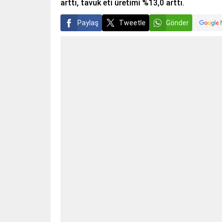
arttı, tavuk eti üretimi %13,0 arttı.
Paylaş
Tweetle
Gönder