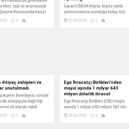
arımadasında geleneksel
retilen, tadı ve aromasıyla
Garanti BBVA Kripto, kripto varlık
Çeşme Kavununda hasat
yatırımcılarına sunduğu kolay, hızı
ve kolaylığı ön plana alan bir yatırım
2025
0
01.09.2025
0
deneyiminin yanı sıra kullanıcıları
için farklı avantajları da hayata
geçiriyor.
e ihtiyaç sahipleri ve
Ege İhracatçı Birlikleri’nden
er unutulmadı
mayıs ayında 1 milyar 643
milyon dolarlık ihracat
yükşehir Belediyesi, sosyal
ilik anlayışıyla dağıttığı
Ege İhracatçı Birlikleri (EİB) mayıs
lerine ek olarak nakdi
ayında 1 milyar 643 milyon 581 bin
e sağlıyor.
dolar dövizi Türkiye’ye kazandırdı.
2025
0
03.06.2025
0