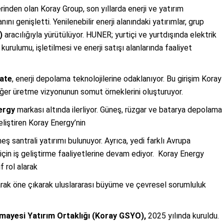
nden olan Koray Group, son yıllarda enerji ve yatırım
ını genişletti. Yenilenebilir enerji alanındaki yatırımlar, grup
)
aracılığıyla yürütülüyor. HUNER; yurtiçi ve yurtdışında elektrik
kurulumu, işletilmesi ve enerji satışı alanlarında faaliyet
ate
, enerji depolama teknolojilerine odaklanıyor. Bu girişim Koray
değer üretme vizyonunun somut örneklerini oluşturuyor.
ergy
markası altında ilerliyor. Güneş, rüzgar ve batarya depolama
eliştiren Koray Energy’nin
ş santrali yatırımı bulunuyor. Ayrıca, yedi farklı Avrupa
rı için iş geliştirme faaliyetlerine devam ediyor. Koray Energy
tif rol alarak
arak öne çıkarak uluslararası büyüme ve çevresel sorumluluk
mayesi Yatırım Ortaklığı (Koray GSYO),
2025 yılında kuruldu.