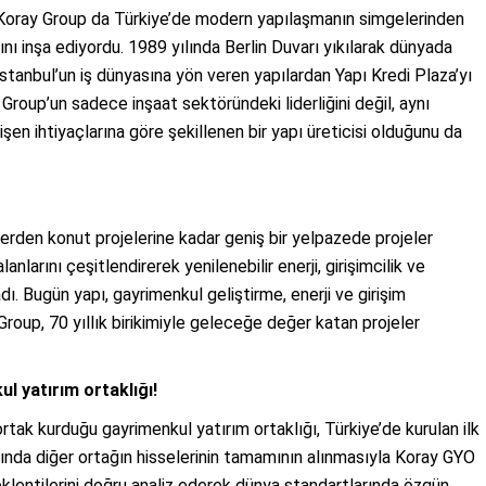
a, Koray Group da Türkiye’de modern yapılaşmanın simgelerinden
ını inşa ediyordu. 1989 yılında Berlin Duvarı yıkılarak dünyada
İstanbul’un iş dünyasına yön veren yapılardan Yapı Kredi Plaza’yı
Group’un sadece inşaat sektöründeki liderliğini değil, aynı
şen ihtiyaçlarına göre şekillenen bir yapı üreticisi olduğunu da
slerden konut projelerine kadar geniş bir yelpazede projeler
anlarını çeşitlendirerek yenilenebilir enerji, girişimcilik ve
ı. Bugün yapı, gayrimenkul geliştirme, enerji ve girişim
roup, 70 yıllık birikimiyle geleceğe değer katan projeler
l yatırım ortaklığı!
ortak kurduğu gayrimenkul yatırım ortaklığı, Türkiye’de kurulan ilk
lında diğer ortağın hisselerinin tamamının alınmasıyla Koray GYO
klentilerini doğru analiz ederek dünya standartlarında özgün