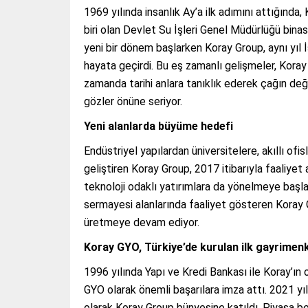
1969 yılında insanlık Ay’a ilk adımını attığınd
biri olan Devlet Su İşleri Genel Müdürlüğü binas
yeni bir dönem başlarken Koray Group, aynı yıl 
hayata geçirdi. Bu eş zamanlı gelişmeler, Koray 
zamanda tarihi anlara tanıklık ederek çağın deği
gözler önüne seriyor.
Yeni alanlarda büyüme hedefi
Endüstriyel yapılardan üniversitelere, akıllı ofi
geliştiren Koray Group, 2017 itibarıyla faaliyet al
teknoloji odaklı yatırımlara da yönelmeye başlad
sermayesi alanlarında faaliyet gösteren Koray G
üretmeye devam ediyor.
Koray GYO, Türkiye’de kurulan ilk gayrimenku
1996 yılında Yapı ve Kredi Bankası ile Koray’ın 
GYO olarak önemli başarılara imza attı. 2021 yı
olarak Koray Group bünyesine katıldı. Piyasa be