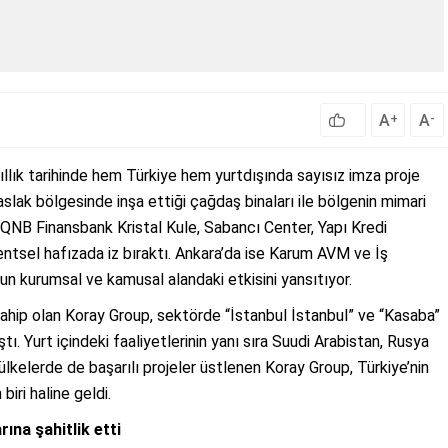
A
A
+
-
llık tarihinde hem Türkiye hem yurtdışında sayısız imza proje
slak bölgesinde inşa ettiği çağdaş binaları ile bölgenin mimari
NB Finansbank Kristal Kule, Sabancı Center, Yapı Kredi
entsel hafızada iz bıraktı. Ankara’da ise Karum AVM ve İş
un kurumsal ve kamusal alandaki etkisini yansıtıyor.
sahip olan Koray Group, sektörde “İstanbul İstanbul” ve “Kasaba”
tı. Yurt içindeki faaliyetlerinin yanı sıra Suudi Arabistan, Rusya
kelerde de başarılı projeler üstlenen Koray Group, Türkiye’nin
biri haline geldi.
ına şahitlik etti