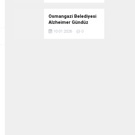
Osmangazi Belediyesi
Alzheimer Gündüz
Bakım Evi 3. Yılını
10.01.2026
0
Kutladı