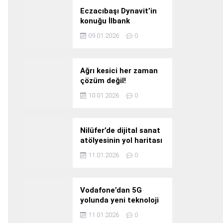
Eczacıbaşı Dynavit’in
konuğu İlbank
09.01.2026
0
Ağrı kesici her zaman
çözüm değil!
10.01.2026
0
Nilüfer’de dijital sanat
atölyesinin yol haritası
konuşuldu
11.01.2026
0
Vodafone’dan 5G
yolunda yeni teknoloji
yatırımı
11.01.2026
0