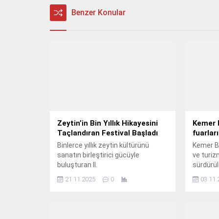
Benzer Konular
Zeytin’in Bin Yıllık Hikayesini
Kemer B
Taçlandıran Festival Başladı
fuarlar
Binlerce yıllık zeytin kültürünü
Kemer Be
sanatın birleştirici gücüyle
ve turiz
buluşturan II.
sürdürül
amacıyla
21.11.2025
0
03.11.
turizm fu