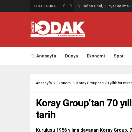
SON DAKİKA
Tuğba Ünal, Dünya Sarılma 
Anasayfa
Dünya
Ekonomi
Spor
Anasayfa
Ekonomi
Koray Group’tan 70 yıllık bir miras
Koray Group’tan 70 yıllı
tarih
Kuruluşu 1956 yılına dayanan Koray Group, 70