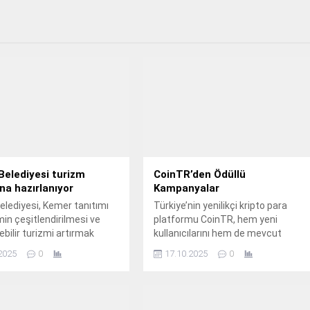
elediyesi turizm
CoinTR’den Ödüllü
ına hazırlanıyor
Kampanyalar
lediyesi, Kemer tanıtımı
Türkiye’nin yenilikçi kripto para
min çeşitlendirilmesi ve
platformu CoinTR, hem yeni
ebilir turizmi artırmak
kullanıcılarını hem de mevcut
 2026'da yapılacak olan
üyelerini ödüllendirmek üzere iki
2025
0
17.10.2025
0
arlarına hazırlanıyor.
ayrı kampanya başlattı.