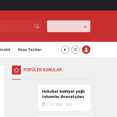
İstanbul,
31
°C
Açık
mobil
Köşe Yazıları
POPÜLER KONULAR
Hububat bakliyat yağlı
tohumlar ihracatçıları
Güney Kore yolcusu
11.01.2026
0