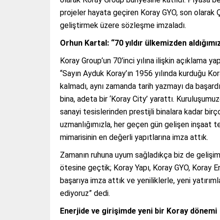
projeler hayata geçiren Koray GYO, son olarak
geliştirmek üzere sözleşme imzaladı.
Orhun Kartal: “70 yıldır ülkemizden aldığımı
Koray Group’un 70’inci yılına ilişkin açıklama y
“Sayın Ayduk Koray’ın 1956 yılında kurduğu Kor
kalmadı, aynı zamanda tarih yazmayı da başardı
bina, adeta bir ‘Koray City’ yarattı. Kuruluşum
sanayi tesislerinden prestijli binalara kadar bi
uzmanlığımızla, her geçen gün gelişen inşaat tek
mimarisinin en değerli yapıtlarına imza attık.
Zamanın ruhuna uyum sağladıkça biz de gelişimi
ötesine geçtik; Koray Yapı, Koray GYO, Koray Ene
başarıya imza attık ve yeniliklerle, yeni yat
ediyoruz” dedi.
Enerjide ve girişimde yeni bir Koray dönemi