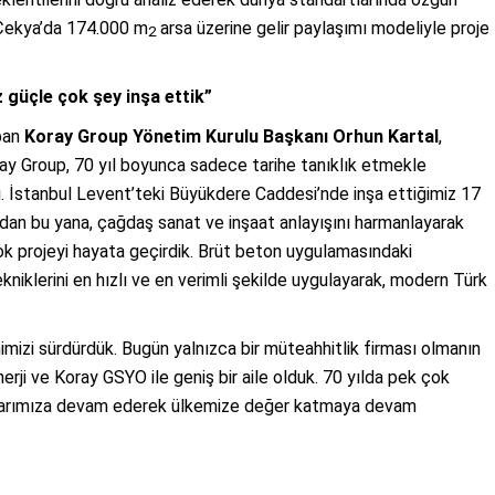
 Çekya’da 174.000 m
arsa üzerine gelir paylaşımı modeliyle proje
2
z güçle çok şey inşa ettik”
apan
Koray Group Yönetim Kurulu Başkanı Orhun Kartal
,
ay Group, 70 yıl boyunca sadece tarihe tanıklık etmekle
. İstanbul Levent’teki Büyükdere Caddesi’nde inşa ettiğimiz 17
uzdan bu yana, çağdaş sanat ve inşaat anlayışını harmanlayarak
rçok projeyi hayata geçirdik. Brüt beton uygulamasındaki
niklerini en hızlı ve en verimli şekilde uygulayarak, modern Türk
mizi sürdürdük. Bugün yalnızca bir müteahhitlik firması olmanın
rji ve Koray GSYO ile geniş bir aile olduk. 70 yılda pek çok
ırımlarımıza devam ederek ülkemize değer katmaya devam