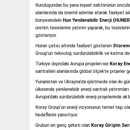
Kuruluşundan bu yana inşaat sektörünün öncüleri
alanlarında da önemli adımlar atarak faaliyet alan
bünyesindeki
Hun Yenilenebilir Enerji (HUNER
üretim tesislerine yatırım yaparak, bu tesislerin 
gösteriyor.
Huner çatısı altında faaliyet gösteren
Storem
Group’un teknoloji, sürdürülebilirlik ve katma 
Türkiye dışındaki Avrupa projeleri ise
Koray En
santralleri alanlarında global ölçekte projeler g
Yunanistan ve Ukrayna’da işletmede olan iki güne
ülkesinde yenilenebilir enerji santrali yatırımla
Avrupa’daki sürdürülebilir enerji projelerinde ak
Koray Group’un enerji vizyonunun temel taşı ol
hedeflerini yansıtıyor.
Grubun en genç şirketi olan
Koray Girişim Ser