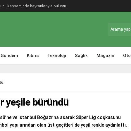
Günü kapsamında hayranlarıyla buluştu
Gündem
Kıbrıs
Teknoloji
Sağlık
Magazin
Oto
dü
er yeşile büründü
sü’ne ve İstanbul Boğazı’na asarak Süper Lig coşkusunu
ol yapılarından olan üst geçitleri de yeşil renkle aydınlattı.