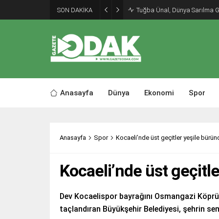
SON DAKİKA
Tuğba Ünal, Dünya Sarılma 
Anasayfa
Dünya
Ekonomi
Spor
Anasayfa
Spor
Kocaeli’nde üst geçitler yeşile bürün
Kocaeli’nde üst geçitl
Dev Kocaelispor bayrağını Osmangazi Köprü
taçlandıran Büyükşehir Belediyesi, şehrin semb