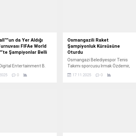
ll™’un da Yer Aldığı
Osmangazili Raket
urnuvası FIFAe World
Şampiyonluk Kürsüsüne
’te Şampiyonlar Belli
Oturdu
Osmangazi Belediyespor Tenis
igital Entertainment B.
Takımı sporcusu Irmak Özdemir,
Ulusal 12 Yaş Sonbahar Kupası’nda
2025
0
17.11.2025
0
gösterdiği üstün performansla
müsabakayı zirvede tamamladı.