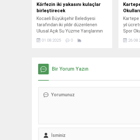
Körfezin iki yakasını kulaçlar
Kartepe
birleştirecek
Okullar
Kocaeli Büyükşehir Belediyesi
Kartepe 
tarafından iki yıldır düzenlenen
yıl ücre
Ulusal Açık Su Yüzme Yarışlarının
Spor Okul
üçüncüsü pazar günü yapılacak.
gördü.
01.08.2025
0
26.08.
Bir Yorum Yazın