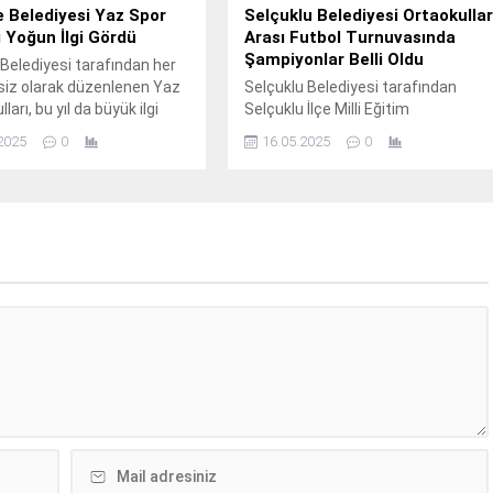
 Belediyesi Yaz Spor
Selçuklu Belediyesi Ortaokulla
ı Yoğun İlgi Gördü
Arası Futbol Turnuvasında
Şampiyonlar Belli Oldu
Belediyesi tarafından her
tsiz olarak düzenlenen Yaz
Selçuklu Belediyesi tarafından
ları, bu yıl da büyük ilgi
Selçuklu İlçe Milli Eğitim
Müdürlüğünün katkılarıyla
2025
0
16.05.2025
0
düzenlenen Ortaokullar Arası
Futbol Turnuvası Cumhuriyet
Ahmet Haşhaş ve Seyit Ulugülyağc
İmam Hatip Ortaokulları arasında
Selçuklu Belediyesi Sentetik Çim
Sahada oynanan final
müsabakasının ardından sona erdi.