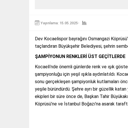
Yayınlama: 15.05.2025
Dev Kocaelispor bayrağını Osmangazi Köprüsü’
taçlandıran Büyükşehir Belediyesi, şehrin sembol
ŞAMPİYONUN RENKLERİ ÜST GEÇİTLERDE
Kocaeli’nde önemli günlerde renk ve ışık göster
şampiyonluğu için yeşil ışıkla aydınlatıldı. Ko
sonu gerçekleşen şampiyonluk kutlamaları önce
yeşile büründürdü. Şehre ayrı bir güzellik katan
ekipleri bir süre önce de, Başkan Tahir Büyükak
Köprüsü’ne ve İstanbul Boğazı’na asarak taraftar