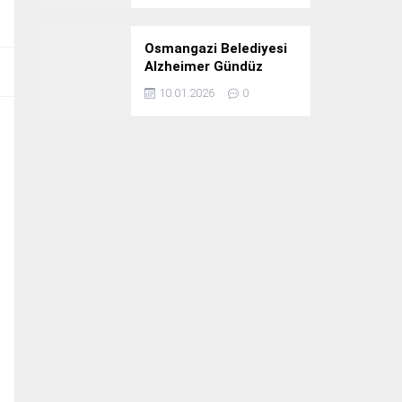
Osmangazi Belediyesi
Alzheimer Gündüz
Bakım Evi 3. Yılını
10.01.2026
0
Kutladı