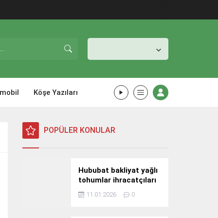
İstanbul,
31
°C
Açık
mobil
Köşe Yazıları
POPÜLER KONULAR
Hububat bakliyat yağlı
tohumlar ihracatçıları
Güney Kore yolcusu
11.01.2026
0