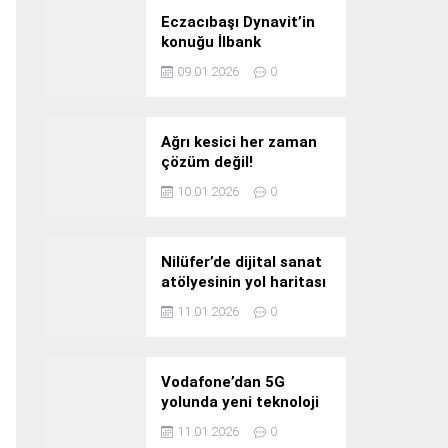
Eczacıbaşı Dynavit’in
konuğu İlbank
09.01.2026
0
Ağrı kesici her zaman
çözüm değil!
10.01.2026
0
Nilüfer’de dijital sanat
atölyesinin yol haritası
konuşuldu
11.01.2026
0
Vodafone’dan 5G
yolunda yeni teknoloji
yatırımı
11.01.2026
0