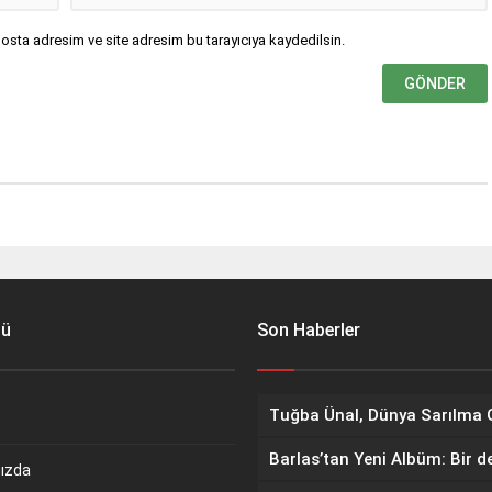
osta adresim ve site adresim bu tarayıcıya kaydedilsin.
nü
Son Haberler
Barlas’tan Yeni Albüm: Bir d
ızda