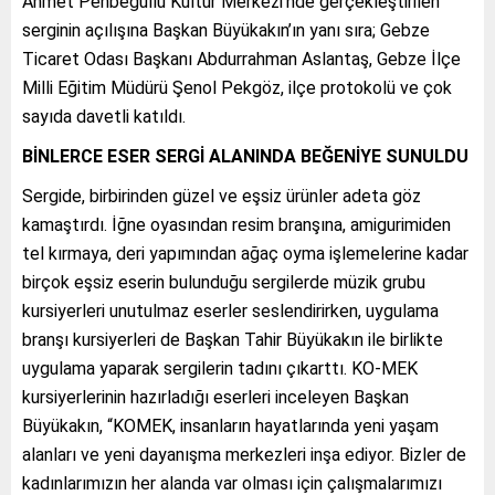
Ahmet Penbegüllü Kültür Merkezi’nde gerçekleştirilen
serginin açılışına Başkan Büyükakın’ın yanı sıra; Gebze
Ticaret Odası Başkanı Abdurrahman Aslantaş, Gebze İlçe
Milli Eğitim Müdürü Şenol Pekgöz, ilçe protokolü ve çok
sayıda davetli katıldı.
BİNLERCE ESER SERGİ ALANINDA BEĞENİYE SUNULDU
Sergide, birbirinden güzel ve eşsiz ürünler adeta göz
kamaştırdı. İğne oyasından resim branşına, amigurimiden
tel kırmaya, deri yapımından ağaç oyma işlemelerine kadar
birçok eşsiz eserin bulunduğu sergilerde müzik grubu
kursiyerleri unutulmaz eserler seslendirirken, uygulama
branşı kursiyerleri de Başkan Tahir Büyükakın ile birlikte
uygulama yaparak sergilerin tadını çıkarttı. KO-MEK
kursiyerlerinin hazırladığı eserleri inceleyen Başkan
Büyükakın, “KOMEK, insanların hayatlarında yeni yaşam
alanları ve yeni dayanışma merkezleri inşa ediyor. Bizler de
kadınlarımızın her alanda var olması için çalışmalarımızı