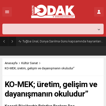
İstanbul,
25
°C
Kapalı
Tuğba Ünal, Dünya Sarılma Günü kapsamında hayranlarıyla buluştu
Anasayfa
Kültür Sanat
KO-MEK; üretim, gelişim ve dayanışmanın okuludur”
KO-MEK; üretim, gelişim ve
dayanışmanın okuludur”