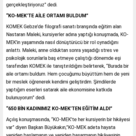
gerçekleştiriyoruz” dedi.
“KO-MEK’TE AİLE ORTAMI BULDUM”
KOMEK Gebze’de filografi sanatı branşında eğitim alan
Nastaran Maleki, kursiyerler adına yaptığı konuşmada, KO-
MEK’in yaşamında nasıl dönüştürücü bir rol oynadığını
anlattı. Maleki, anne olduktan sonra yaşadığı stres ve
psikolojik sorunlarla baş etmeye çalıştığı dönemde eşi
tarafından KOMEK ile tanıştırıldığını belirterek, “Burada bir
aile ortamı buldum. Hem çocuğumu büyüttüm hem de yeni
bir meslek öğrenerek kendimi geliştirdim. Şimdilerde
yaptığım eserleri satarak aile ekonomisine katkıda
bulunuyorum” dedi.
“650 BİN KADINIMIZ KO-MEK’TEN EĞİTİM ALDI”
Açılış konuşmasında, “KO-MEK’te her kursiyerin bir hikâyesi
var” diyen Başkan Büyükakın,”KO-MEK adeta hayata
yeniden başlamanın ve yeniden başarmanın hikâyesinin