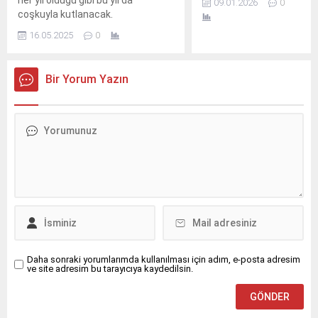
her yıl olduğu gibi bu yıl da
09.01.2026
0
ilk kez düzenlediği
coşkuyla kutlanacak.
tiyatro festivali tüm
16.05.2025
0
hızıyla sürüyor.
Bir Yorum Yazın
Daha sonraki yorumlarımda kullanılması için adım, e-posta adresim
ve site adresim bu tarayıcıya kaydedilsin.