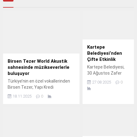
Kartepe
Belediyesi’nden
Çifte Etkinlik
Birsen Tezer World Akustik
Kartepe Belediyesi,
sahnesinde müzikseverlerle
30 Ağustos Zafer
buluşuyor
Bayramı’nı hem 15.
Türkiye’nin en özel vokallerinden
27.08.2025
0
Birsen Tezer, Yapı Kredi
bomontiada’nın World
18.11.2025
0
Akustik konser serisi
kapsamında 28 Kasım
Cuma akşamı Babylon sahnesinde
müzikseverlerle buluşuyor.