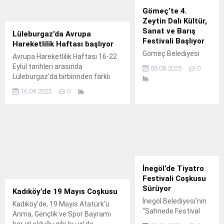
Gömeç’te 4.
Zeytin Dalı Kültür,
Sanat ve Barış
Lüleburgaz’da Avrupa
Festivali Başlıyor
Hareketlilik Haftası başlıyor
Gömeç Belediyesi
Avrupa Hareketlilik Haftası 16-22
tarafından
Eylül tarihleri arasında
06.08.2025
0
geleneksel hale
Lüleburgaz’da birbirinden farklı
getirilen Zeytin Dalı
aktivitelerle ‘Herkes İçin
16.09.2025
0
Kültür, Sanat ve Barış
Hareketlilik’ temasıyla kutlanacak.
Festivali bu yıl 9-16
Ağustos tarihleri
arasında, Kız-Ko
Sahili’nde 4.
İnegöl’de Tiyatro
Festivali Coşkusu
Sürüyor
Kadıköy’de 19 Mayıs Coşkusu
İnegöl Belediyesi’nin
Kadıköy’de, 19 Mayıs Atatürk’ü
“Sahnede Festival
Anma, Gençlik ve Spor Bayramı
Var” sloganıyla bu yıl