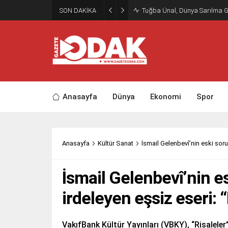
SON DAKİKA
Tuğba Ünal, Dünya Sarılma 
Anasayfa
Dünya
Ekonomi
Spor
Anasayfa
Kültür Sanat
İsmail Gelenbevî’nin eski sorun
İsmail Gelenbevî’nin e
irdeleyen eşsiz eseri: 
VakıfBank Kültür Yayınları (VBKY), “Risaleler”