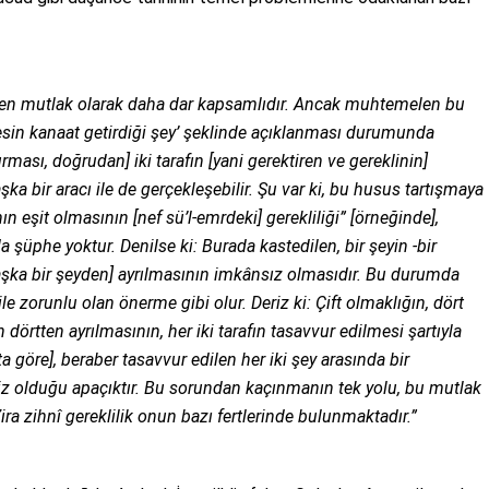
lilikten mutlak olarak daha dar kapsamlıdır. Ancak muhtemelen bu
 kesin kanaat getirdiği şey’ şeklinde açıklanması durumunda
urması, doğrudan] iki tarafın [yani gerektiren ve gereklinin]
ka bir aracı ile de gerçekleşebilir. Şu var ki, bu husus tartışmaya
ının eşit olmasının [nef sü’l-emrdeki] gerekliliği” [örneğinde],
 şüphe yoktur. Denilse ki: Burada kastedilen, bir şeyin -bir
başka bir şeyden] ayrılmasının imkânsız olmasıdır. Bu durumda
ile zorunlu olan önerme gibi olur. Deriz ki: Çift olmaklığın, dört
in dörtten ayrılmasının, her iki tarafın tasavvur edilmesi şartıyla
 göre], beraber tasavvur edilen her iki şey arasında bir
siz olduğu apaçıktır. Bu sorundan kaçınmanın tek yolu, bu mutlak
Zira zihnî gereklilik onun bazı fertlerinde bulunmaktadır.”