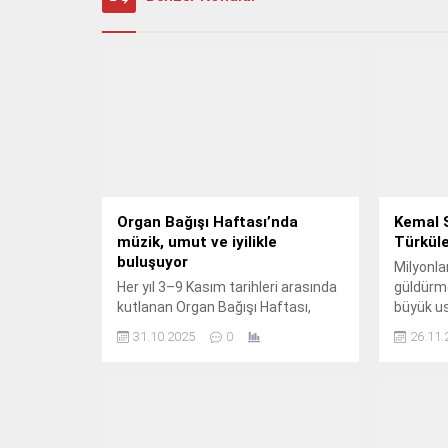
Organ Bağışı Haftası’nda
Kemal S
müzik, umut ve iyilikle
Türküle
buluşuyor
Milyonla
Her yıl 3–9 Kasım tarihleri arasında
güldürme
kutlanan Organ Bağışı Haftası,
büyük us
toplumda organ bağışı bilincini
Belediye
31.10.2025
0
26.11.
artırmak ve daha fazla kişinin
Müziği K
yaşam kurtaran bu adımı atmasını
anıldı.
teşvik etmek amacıyla
düzenleniyor.