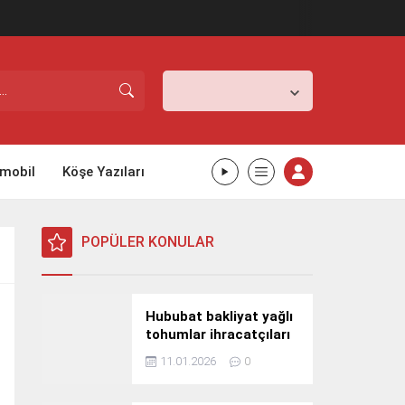
İstanbul,
31
°C
Açık
mobil
Köşe Yazıları
POPÜLER KONULAR
Hububat bakliyat yağlı
tohumlar ihracatçıları
Güney Kore yolcusu
11.01.2026
0