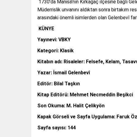
1730’da Manisa’nın Kırkağaç ilçesine bağlı Gelen
Müderrislik unvanını aldıktan sonra birtakım 
arasındaki önemli isimlerden olan Gelenbevî farkl
KÜNYE
Yayınevi: VBKY
Kategori: Klasik
Kitabın adı:
Risaleler: Felsefe, Kelam, Tasav
Yazar: İsmail Gelenbevî
Editör: Bilal Taşkın
Kitap Editörü: Mehmet Necmeddin Beşikci
Son Okuma: M. Halit Çelikyön
Kapak Görseli ve Sayfa Uygulama: Faruk Ö
Sayfa sayısı: 144