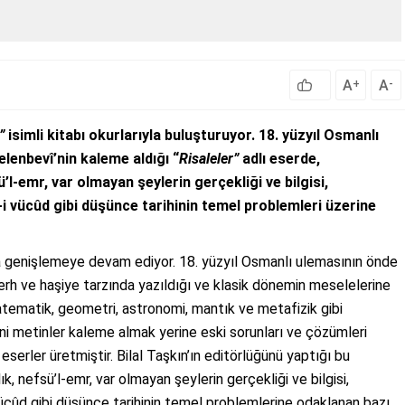
A
A
+
-
”
isimli kitabı okurlarıyla buluşturuyor. 18. yüzyıl Osmanlı
lenbevî’nin kaleme aldığı “
Risaleler”
adlı eserde,
ü’l-emr, var olmayan şeylerin gerçekliği ve bilgisi,
-i vücûd gibi düşünce tarihinin temel problemleri üzerine
a genişlemeye devam ediyor. 18. yüzyıl Osmanlı ulemasının önde
şerh ve haşiye tarzında yazıldığı ve klasik dönemin meselelerine
matematik, geometri, astronomi, mantık ve metafizik gibi
in yeni metinler kaleme almak yerine eski sorunları ve çözümleri
 eserler üretmiştir. Bilal Taşkın’ın editörlüğünü yaptığı bu
k, nefsü’l-emr, var olmayan şeylerin gerçekliği ve bilgisi,
vücûd gibi düşünce tarihinin temel problemlerine odaklanan bazı