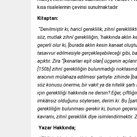
kısa risalelerinin çevirisi sunulmaktadır.
Kitaptan:
“Denilmiştir ki; haricî gereklilik, zihnî gerek
söz, mutlak zihnî gerekliliğin, ‘hakkında aklın
geçerli olur ki, [burada aklın kesin kanaat oluşt
tasavvur edilmesiyle gerçekleşebileceği gibi, baş
açıktır. Zira “[kenarları eşit olan] üçgenin açılar
[150b] zihnî gerekliliğin bulunmadığı noktasında
aracının mülahaza edilmesi şartıyla- zihinde [
söz konusu önerme, bir vakit ya da nitelik şartı 
için gerekliliği hakkında ne dersin? Eğer, çiftliğ
imkânsız olduğunu söylersen, derim ki: Bu [şarta
gerekliliğin bulunması gerekir ki, bunun geçer
kavramı, zihnî gereklilik diye isimlendirmektir. 
Yazar Hakkında;