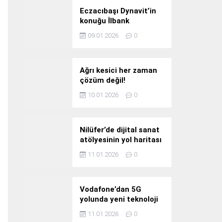
Eczacıbaşı Dynavit’in
konuğu İlbank
09.01.2026
0
Ağrı kesici her zaman
çözüm değil!
10.01.2026
0
Nilüfer’de dijital sanat
atölyesinin yol haritası
konuşuldu
11.01.2026
0
Vodafone’dan 5G
yolunda yeni teknoloji
yatırımı
11.01.2026
0