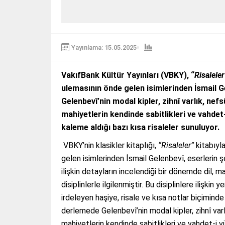
Yayınlama: 15.05.2025
VakıfBank Kültür Yayınları (VBKY), “
Risaleler
ulemasının önde gelen isimlerinden İsmail Ge
Gelenbevî’nin modal kipler, zihnî varlık, nefs
mahiyetlerin kendinde sabitlikleri ve vahdet
kaleme aldığı bazı kısa risaleler sunuluyor.
VBKY’nin klasikler kitaplığı,
“Risaleler”
kitabıyl
gelen isimlerinden İsmail Gelenbevî, eserlerin 
ilişkin detayların incelendiği bir dönemde dil, 
disiplinlerle ilgilenmiştir. Bu disiplinlere ilişk
irdeleyen haşiye, risale ve kısa notlar biçiminde
derlemede Gelenbevî’nin modal kipler, zihnî varlı
mahiyetlerin kendinde sabitlikleri ve vahdet-i 