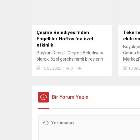
Çeşme Belediyesi’nden
Tekerle
Engelliler Haftası’na özel
ekibi s
etkinlik
Büyükşeh
Başkan Denizli, Çeşme Belediyesi
Gonca E
olarak, özel gereksinimli bireylerin
Merkezi’
yaşamını kolaylaştırmak, daha
devam ed
16.05.2025
0
10.09.
erişilebilir bir hizmet sunmak
amacıyla çalışmaları aralıksız
sürdürdüklerini belirterek,
“Eğitimden sağlığa, istihdamdan
kültürel faaliyetlere kadar her
Bir Yorum Yazın
alanda sizlerin yanında olmaya
devam edeceğiz” dedi.