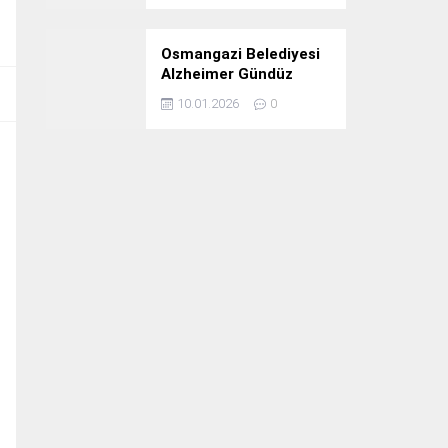
Osmangazi Belediyesi
Alzheimer Gündüz
Bakım Evi 3. Yılını
10.01.2026
0
Kutladı