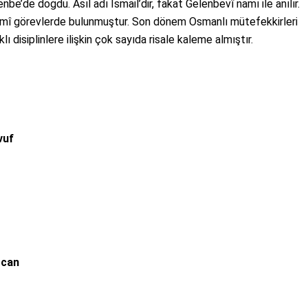
be’de doğdu. Asıl adı İsmail’dir, fakat Gelenbevî namı ile anılır.
resmî görevlerde bulunmuştur. Son dönem Osmanlı mütefekkirleri
ı disiplinlere ilişkin çok sayıda risale kaleme almıştır.
vuf
zcan