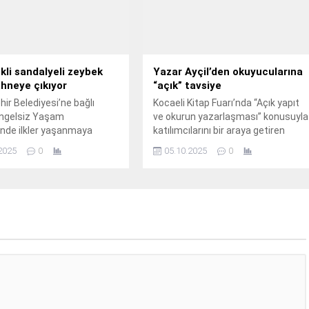
kli sandalyeli zeybek
Yazar Ayçil’den okuyucularına
ahneye çıkıyor
“açık” tavsiye
ir Belediyesi’ne bağlı
Kocaeli Kitap Fuarı’nda “Açık yapıt
ngelsiz Yaşam
ve okurun yazarlaşması” konusuyla
nde ilkler yaşanmaya
katılımcılarını bir araya getiren
iyor.
Yazar Ali Ayçil, açık ve kapalı yapıt
2025
0
05.10.2025
0
arasındaki farkı anlatarak
“Hayatınızın her alanında açık olun”
dedi.