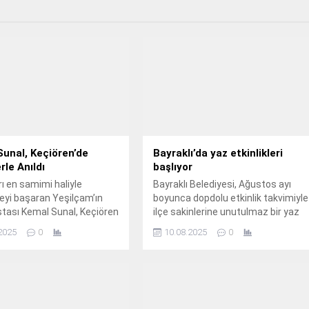
unal, Keçiören’de
Bayraklı’da yaz etkinlikleri
rle Anıldı
başlıyor
rı en samimi haliyle
Bayraklı Belediyesi, Ağustos ayı
yi başaran Yeşilçam’ın
boyunca dopdolu etkinlik takvimiyle
tası Kemal Sunal, Keçiören
ilçe sakinlerine unutulmaz bir yaz
si Konservatuarı Türk Halk
deneyimi sunmaya hazırlanıyor.
2025
0
10.08.2025
0
orosu tarafından türkülerle