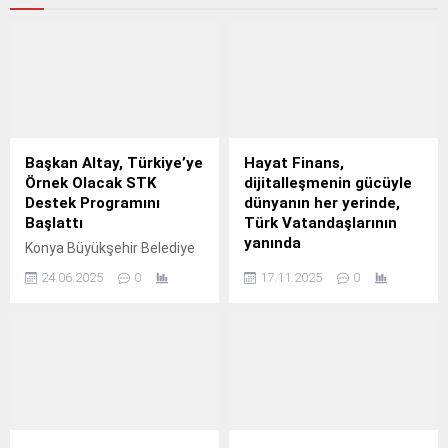
Başkan Altay, Türkiye’ye
Hayat Finans,
Örnek Olacak STK
dijitalleşmenin gücüyle
Destek Programını
dünyanın her yerinde,
Başlattı
Türk Vatandaşlarının
yanında
Konya Büyükşehir Belediye
Başkanı Uğur İbrahim Altay,
Hayat Finans, dijital gücüyle
24.06.2025
0
17.11.2025
0
Konya’da faaliyet gösteren
yurt dışındaki kullanıcılarına
sivil toplum kuruluşlarına
özel bankacılık hizmetleri
katkı sağlamak amacıyla
sunuyor.
STK Projeleri Destek
Programı’nı hayata
geçirdiklerini açıkladı.