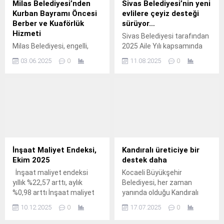
Milas Belediyesi’nden
Sivas Belediyesi’nin yeni
Kurban Bayramı Öncesi
evlilere çeyiz desteği
Berber ve Kuaförlük
sürüyor…
Hizmeti
Sivas Belediyesi tarafından
Milas Belediyesi, engelli,
2025 Aile Yılı kapsamında
yaşlı ve ihtiyaç sahibi
hayata geçirilen “Gülkart
03.06.2025
0
11.08.2025
0
bireylere yönelik yürüttüğü
Çeyiz” projesi, genç çiftlerin
çalışmalara devam ediyor.
yuva kurma sürecine katkı
sağlamaya devam ediyor.
İnşaat Maliyet Endeksi,
Kandıralı üreticiye bir
Ekim 2025
destek daha
İnşaat maliyet endeksi
Kocaeli Büyükşehir
yıllık %22,57 arttı, aylık
Belediyesi, her zaman
%0,98 arttı İnşaat maliyet
yanında olduğu Kandıralı
endeksi, 2025 yılı Ekim
üreticilere hizmet verecek
10.12.2025
0
17.07.2025
0
ayında bir önceki aya göre
üç yapılı fındık ve gübre
%0,98 arttı, bir önceki yılın
deposu projesi için ihale