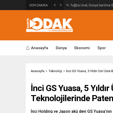
SON DAKİKA
Tuğba Ünal, Dünya Sarılma 
Anasayfa
Dünya
Ekonomi
Spor
Anasayfa
Teknoloji
İnci GS Yuasa, 5 Yıldır Üst Üste
İnci GS Yuasa, 5 Yıldır
Teknolojilerinde Pate
İnci Holding ve Japon akü devi GS Yuasa’nın 