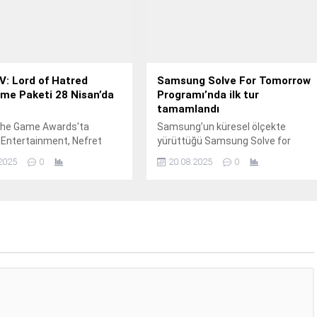
IV: Lord of Hatred
Samsung Solve For Tomorrow
me Paketi 28 Nisan’da
Programı’nda ilk tur
tamamlandı
he Game Awards'ta
Samsung’un küresel ölçekte
 Entertainment, Nefret
yürüttüğü Samsung Solve for
tanının bir sonraki bölümü
Tomorrow programı, bu yıl
2025
0
20.08.2025
0
sto'nun kendisiyle doruk
dünyanın dört bir yanından
na ulaşacak hesaplaşma
gençlerin iş birliği yapabileceği ve
lo IV: Lord of Hatred'ı
zorluklarla birlikte mücadele
edebileceği küresel bir sorun
çözme topluluğu haline geliyor.