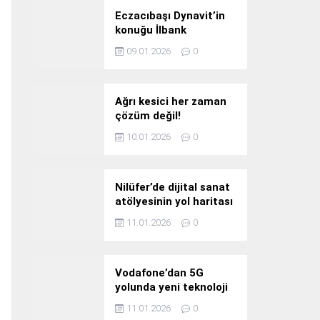
Eczacıbaşı Dynavit’in
konuğu İlbank
09.01.2026
0
Ağrı kesici her zaman
çözüm değil!
10.01.2026
0
Nilüfer’de dijital sanat
atölyesinin yol haritası
konuşuldu
11.01.2026
0
Vodafone’dan 5G
yolunda yeni teknoloji
yatırımı
11.01.2026
0