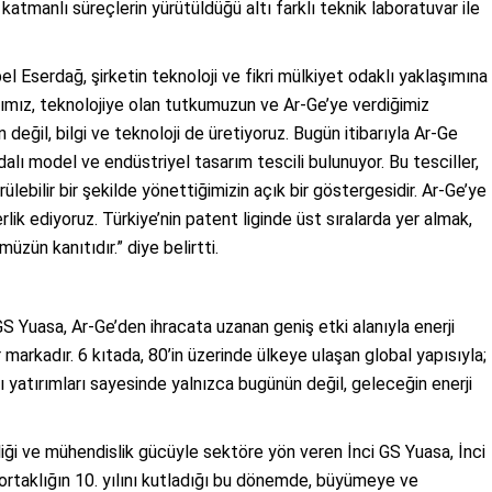
atmanlı süreçlerin yürütüldüğü altı farklı teknik laboratuvar ile
 Eserdağ, şirketin teknoloji ve fikri mülkiyet odaklı yaklaşımına
rımız, teknolojiye olan tutkumuzun ve Ar-Ge’ye verdiğimiz
değil, bilgi ve teknoloji de üretiyoruz. Bugün itibarıyla Ar-Ge
ı model ve endüstriyel tasarım tescili bulunuyor. Bu tesciller,
ülebilir bir şekilde yönettiğimizin açık bir göstergesidir. Ar-Ge’ye
ik ediyoruz. Türkiye’nin patent liginde üst sıralarda yer almak,
üzün kanıtıdır.” diye belirtti.
 GS Yuasa, Ar-Ge’den ihracata uzanan geniş etki alanıyla enerji
rkadır. 6 kıtada, 80’in üzerinde ülkeye ulaşan global yapısıyla;
lı yatırımları sayesinde yalnızca bugünün değil, geleceğin enerji
iliği ve mühendislik gücüyle sektöre yön veren İnci GS Yuasa, İnci
ortaklığın 10. yılını kutladığı bu dönemde, büyümeye ve