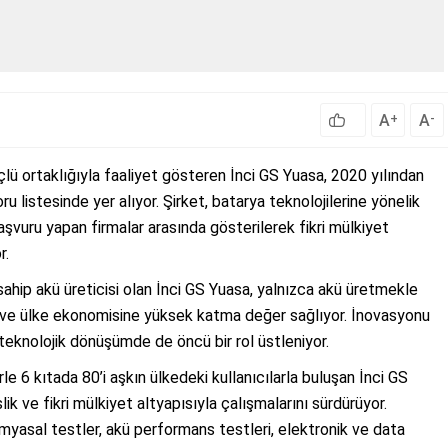
A
A
+
-
lü ortaklığıyla faaliyet gösteren İnci GS Yuasa, 2020 yılından
u listesinde yer alıyor. Şirket, batarya teknolojilerine yönelik
başvuru yapan firmalar arasında gösterilerek fikri mülkiyet
r.
sahip akü üreticisi olan İnci GS Yuasa, yalnızca akü üretmekle
re ve ülke ekonomisine yüksek katma değer sağlıyor. İnovasyonu
teknolojik dönüşümde de öncü bir rol üstleniyor.
le 6 kıtada 80’i aşkın ülkedeki kullanıcılarla buluşan İnci GS
 ve fikri mülkiyet altyapısıyla çalışmalarını sürdürüyor.
yasal testler, akü performans testleri, elektronik ve data