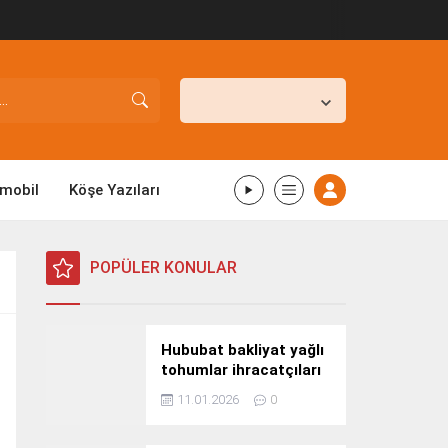
İstanbul,
26
°C
Açık
mobil
Köşe Yazıları
POPÜLER KONULAR
Hububat bakliyat yağlı
tohumlar ihracatçıları
Güney Kore yolcusu
11.01.2026
0