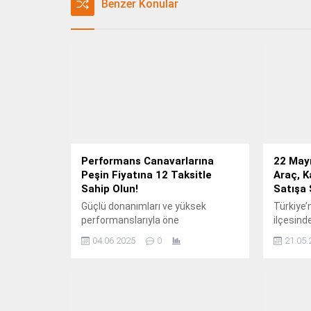
Benzer Konular
Performans Canavarlarına
22 Mayı
Peşin Fiyatına 12 Taksitle
Araç, K
Sahip Olun!
Satışa 
Güçlü donanımları ve yüksek
Türkiye’n
performanslarıyla öne
ilçesinde
çıkan Monster ürünleri, kullanıcılarına
04.06.2025
0
21.05.
üstün bir deneyim sunuyor.