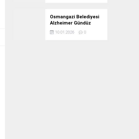
Osmangazi Belediyesi
Alzheimer Gündüz
Bakım Evi 3. Yılını
10.01.2026
0
Kutladı