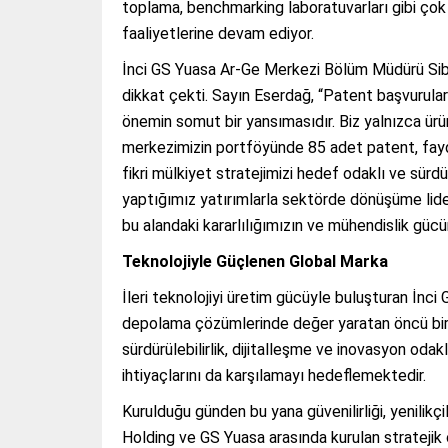
toplama, benchmarking laboratuvarları gibi çok k
faaliyetlerine devam ediyor.
İnci GS Yuasa Ar-Ge Merkezi Bölüm Müdürü Sibel
dikkat çekti. Sayın Eserdağ, “Patent başvurula
önemin somut bir yansımasıdır. Biz yalnızca ürün 
merkezimizin portföyünde 85 adet patent, faydal
fikri mülkiyet stratejimizi hedef odaklı ve sürdür
yaptığımız yatırımlarla sektörde dönüşüme liderl
bu alandaki kararlılığımızın ve mühendislik gücüm
Teknolojiyle Güçlenen Global Marka
İleri teknolojiyi üretim gücüyle buluşturan İnci
depolama çözümlerinde değer yaratan öncü bir ma
sürdürülebilirlik, dijitalleşme ve inovasyon odak
ihtiyaçlarını da karşılamayı hedeflemektedir.
Kurulduğu günden bu yana güvenilirliği, yenilikç
Holding ve GS Yuasa arasında kurulan stratejik 