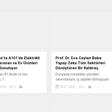
s’ta A101’de Elektrikli
Prof. Dr. Ece Ceylan Baba:
aravan ve Ev Ürünleri
Yapay Zeka Tüm Sektörleri
Sunuluyor
Dönüştüren Bir Kaldıraç
in 81 ilinde ve her
Dünyada meslekler yeniden
, 1.
tanımlanıyor, iş yapıları dönüşüyor
ve gelecekte hangi becerilerin öne
2025
0
26.07.2025
0
çıkacağı bugünden belirginleşiyor.