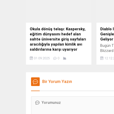
Okula dönüş telaşı: Kaspersky,
Diablo 
eğitim dünyasını hedef alan
Genişle
sahte üniversite giriş sayfaları
Geliyor
aracılığıyla yapılan kimlik avı
Bugün T
saldırılarına karşı uyarıyor
Blizzard
Yeni akademik yılın başlamasıyla
Çağı des
01.09.2025
0
12.12.
birlikte Kaspersky, üniversite
ve Mephi
öğrencileri ve profesörleri hedef
noktası
alan bir dizi kimlik avı web sayfası
olan Diab
tespit etti.
tanıttı.
Bir Yorum Yazın