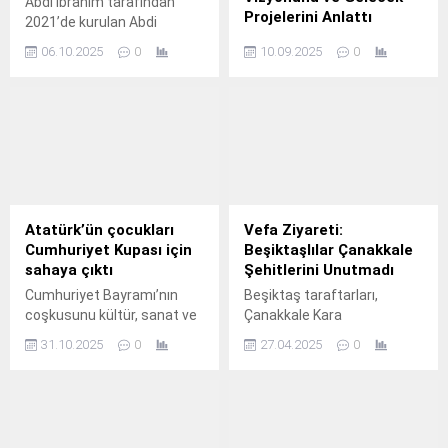
Abdi İbrahim tarafından
Projelerini Anlattı
2021’de kurulan Abdi
İbrahim Vakfı’nın, Down
Fenerbahçe Spor Kulübü
06.10.2025
0
10.09.2025
0
sendromlu çocuklara
başkan adayı Sadettin
yönelik sosyal sorumluluk
Saran, TSYD’de yoğun
projesi “Cesur Kulaçlar” bu
katılımla gerçekleşen basın
yıl üçüncü dönemine giriyor.
toplantısında,
Fenerbahçe’nin köklü
geçmişine yakışır bir
şekilde, birlik, beraberlik
içinde, ayrışmadan, eski
Kadıköy ruhunu yakalayarak,
Atatürk’ün çocukları
Vefa Ziyareti:
şampiyonluk için yola
Cumhuriyet Kupası için
Beşiktaşlılar Çanakkale
çıktıklarını belirtti.
sahaya çıktı
Şehitlerini Unutmadı
Cumhuriyet Bayramı’nın
Beşiktaş taraftarları,
coşkusunu kültür, sanat ve
Çanakkale Kara
spor etkinlikleriyle büyüten
Savaşları’nın 110. yıl
31.10.2025
0
27.04.2025
0
Karşıyaka Belediyesi,
dönümünde anlamlı bir
geleceğin futbol yıldızlarını
etkinliğe imza attı. İstanbul,
turnuvada buluşturdu.
Balıkesir ve Çanakkale’den
gelen yüzlerce taraftar,
Çanakkale 1915