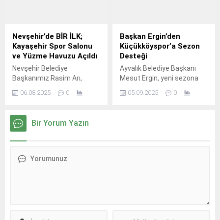
Beşiktaşlılar Derneği’nin
organizasyonuyla Gelibolu
Yarımadası’nda bir araya
gelerek şehitleri andı.
Nevşehir’de BİR İLK;
Başkan Ergin’den
Aileleriyle birlikte Tarihi
Kayaşehir Spor Salonu
Küçükköyspor’a Sezon
Alan’daki şehitlikleri ve
ve Yüzme Havuzu Açıldı
Desteği
anıtları ziyaret eden
Nevşehir Belediye
Ayvalık Belediye Başkanı
Beşiktaşlılar, programlarının
Başkanımız Rasim Arı,
Mesut Ergin, yeni sezona
son durağı olan Şehitler
Kapadokya’nın Merkezi
hazırlanan Küçükköyspor’un
Abidesi’nde buluştu.
06.08.2025
0
05.09.2025
0
Nevşehir’de marka değer
antrenmanını ziyaret
Yaklaşık...
taşıyan iki yeni projeyi daha
ederek futbolcular ve teknik
vatandaşlarımızın
heyetle bir araya geldi.
Bir Yorum Yazın
hizmetine sundu.