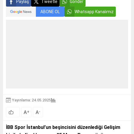
Paylaş
Tweetle
Gönder
ABONE OL
Whatsapp Kanalımız
Yayınlama: 24.05.2025
A
A
+
-
İBB Spor İstanbul’un beşincisini düzenlediği Gelişim