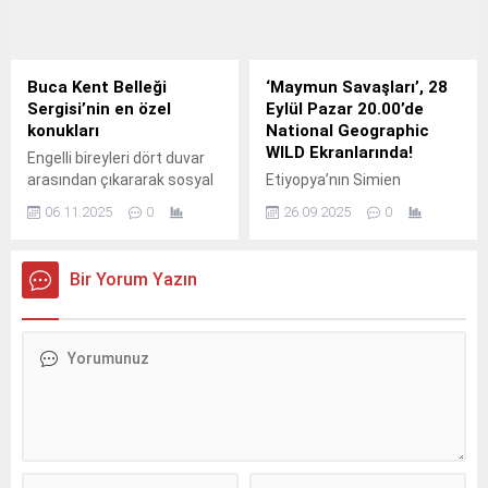
Buca Kent Belleği
‘Maymun Savaşları’, 28
Sergisi’nin en özel
Eylül Pazar 20.00’de
konukları
National Geographic
WILD Ekranlarında!
Engelli bireyleri dört duvar
arasından çıkararak sosyal
Etiyopya’nın Simien
yaşamın aktif bir parçası
Dağları’nda, karmaşık
06.11.2025
0
26.09.2025
0
haline getirme hedefi ile
sosyal yapılarıyla büyük
çalışmalar gerçekleştiren
gruplar halinde yaşayan
Buca Belediyesi, Özel
otçul maymunlar olan
Bir Yorum Yazın
Gereksinimli Bireyler
geladaların dünyasına
Danışma Merkezi
konuk oluyoruz.
kursiyerlerini Kent Belleği
Sergisi'nde ağırladı.