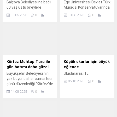
Balçova Belediyesi’ne bağlı
Ege Üniversitesi Devlet Türk
60 yaş üstü bireylere
Musikisi Konservatuvarında
hizmet veren Olgun Gençlik
genç yetenekler sahne
30.05.2025
0
10.06.2025
0
Merkezi’nin satranç
almaya devam ediyor.
kursuna katılan
kursiyerlerle, semt evlerinin
satranç kursuna katılan
ilkokul öğrencileri,
düzenlenen turnuvada karşı
karşıya geldi.
Körfez Mehtap Turu ile
Küçük okurlar için büyük
gün batımı daha güzel
eğlence
Büyükşehir Belediyesi’nin
Uluslararası 15.
yaz boyunca her cumartesi
06.10.2025
0
günü düzenlediği “Körfez’de
Mehtap Turları”,
14.08.2025
0
vatandaşlara gün batımı
eşliğinde huzur dolu anlar
sunuyor.