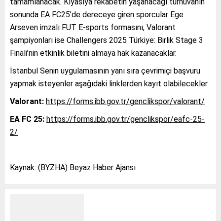
tamamlanacak. Kıyasıya rekabetin yaşanacağı turnuvanın
sonunda EA FC25’de dereceye giren sporcular Ege
Arseven imzalı FUT E-sports formasını, Valorant
şampiyonları ise Challengers 2025 Türkiye: Birlik Stage 3
Finali’nin etkinlik biletini almaya hak kazanacaklar.
İstanbul Senin uygulamasının yanı sıra çevrimiçi başvuru
yapmak isteyenler aşağıdaki linklerden kayıt olabilecekler.
Valorant:
https://forms.ibb.gov.tr/genclikspor/valorant/
EA FC 25:
https://forms.ibb.gov.tr/genclikspor/eafc-25-
2/
Kaynak: (BYZHA) Beyaz Haber Ajansı