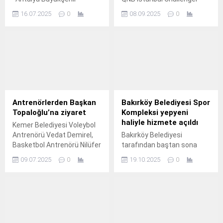
Belediyesi’nin çocuklara
TED Open Uluslararası
16.07.2025
0
08.09.2025
0
yönelik olarak düzenlediği
Tenis Turnuvası 7 Eylül’de
Futbol Akademisi’nde yeni
gerçekleşen final maçı ve
sezon başladı.
şampiyonluk töreniyle sona
erdi.
Antrenörlerden Başkan
Bakırköy Belediyesi Spor
Topaloğlu’na ziyaret
Kompleksi yepyeni
haliyle hizmete açıldı
Kemer Belediyesi Voleybol
Antrenörü Vedat Demirel,
Bakırköy Belediyesi
Basketbol Antrenörü Nilüfer
tarafından baştan sona
Bağcı, Kemer Belediye
yenilenen Spor Kompleksi,
09.07.2025
0
19.10.2025
0
Başkanı Necati
modern tesisleri ve geniş
Topaloğlu’nu makamında
spor alanlarıyla yeniden
ziyaret ederek, ücretsiz
hizmete açıldı.
basketbol ve voleybol
kurslarıyla ilgili bilgi verdi.