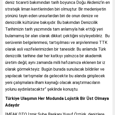
deniz ticareti bakımından tarih boyunca Doğu Akdeniz’in en
stratejik liman kentlerinden biri olmuştur. Bir medeniyetin
yönünü tayin eden unsurlardan biri de onun denize ve
denizcilik kültürüne bakışıdır. Bu bakımdan Denizcilik
Tarihimizin tarih yazımında tam anlamıyla hak ettiği yeri
bulamamış bir alan olarak dikkat çektiğini söyleyebiliriz. Bu
serüvenin belgelenmesi, tartışılması ve arşivlenmesi TTK
olarak asli vazifelerimizden bir tanesidir. Bu anlamda Türk
denizcilik tarihine dair her katkıyı yalnızca bir akademik
üretim değil, aynı zamanda milli hafızamıza eklenen bir iz
olarak görmekteyiz. Bugün burada sunulacak bildiriler ve
yapılacak tartışmalar da gelecekte bu alanda girişilecek
yeni çalışmalara ilham kaynağı olacak araştırmacıların
yolunu aydınlatacaktır” şeklinde konuştu.
Türkiye Ulaşımın Her Modunda Lojistik Bir Üst Olmaya
Adaydır
İMEAK DTO İzmir Şube Başkanı Yusuf Öztürk, denizlere