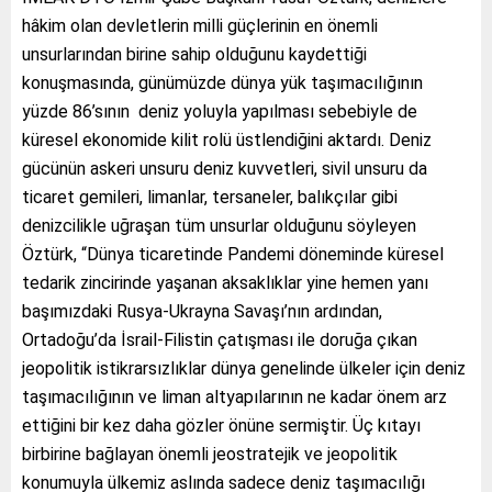
hâkim olan devletlerin milli güçlerinin en önemli
unsurlarından birine sahip olduğunu kaydettiği
konuşmasında, günümüzde dünya yük taşımacılığının
yüzde 86’sının deniz yoluyla yapılması sebebiyle de
küresel ekonomide kilit rolü üstlendiğini aktardı. Deniz
gücünün askeri unsuru deniz kuvvetleri, sivil unsuru da
ticaret gemileri, limanlar, tersaneler, balıkçılar gibi
denizcilikle uğraşan tüm unsurlar olduğunu söyleyen
Öztürk, “Dünya ticaretinde Pandemi döneminde küresel
tedarik zincirinde yaşanan aksaklıklar yine hemen yanı
başımızdaki Rusya-Ukrayna Savaşı’nın ardından,
Ortadoğu’da İsrail-Filistin çatışması ile doruğa çıkan
jeopolitik istikrarsızlıklar dünya genelinde ülkeler için deniz
taşımacılığının ve liman altyapılarının ne kadar önem arz
ettiğini bir kez daha gözler önüne sermiştir. Üç kıtayı
birbirine bağlayan önemli jeostratejik ve jeopolitik
konumuyla ülkemiz aslında sadece deniz taşımacılığı