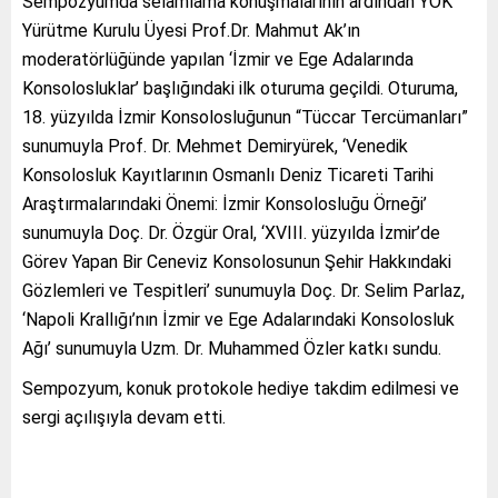
Sempozyumda selamlama konuşmalarının ardından YÖK
Yürütme Kurulu Üyesi Prof.Dr. Mahmut Ak’ın
moderatörlüğünde yapılan ‘İzmir ve Ege Adalarında
Konsolosluklar’ başlığındaki ilk oturuma geçildi. Oturuma,
18. yüzyılda İzmir Konsolosluğunun “Tüccar Tercümanları”
sunumuyla Prof. Dr. Mehmet Demiryürek, ‘Venedik
Konsolosluk Kayıtlarının Osmanlı Deniz Ticareti Tarihi
Araştırmalarındaki Önemi: İzmir Konsolosluğu Örneği’
sunumuyla Doç. Dr. Özgür Oral, ‘XVIII. yüzyılda İzmir’de
Görev Yapan Bir Ceneviz Konsolosunun Şehir Hakkındaki
Gözlemleri ve Tespitleri’ sunumuyla Doç. Dr. Selim Parlaz,
‘Napoli Krallığı’nın İzmir ve Ege Adalarındaki Konsolosluk
Ağı’ sunumuyla Uzm. Dr. Muhammed Özler katkı sundu.
Sempozyum, konuk protokole hediye takdim edilmesi ve
sergi açılışıyla devam etti.