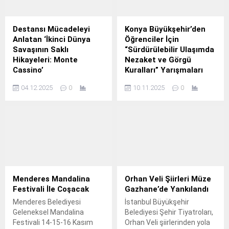
Destansı Mücadeleyi
Konya Büyükşehir’den
Anlatan ‘İkinci Dünya
Öğrenciler İçin
Savaşının Saklı
“Sürdürülebilir Ulaşımda
Hikayeleri: Monte
Nezaket ve Görgü
Cassino’
Kuralları” Yarışmaları
1939’da iki cepheden işgal
Konya Büyükşehir
04.12.2025
0
10.11.2025
0
edilen Polonya’nın,
Belediyesi, 31 ilçedeki
Barbarossa Muharebesi’yle
öğrenciler için
özgürlüğünü geri
“Sürdürülebilir Ulaşımda
kazanmasının ardından
Nezaket ve Görgü Kuralları”
binlerce Polonyalı asker,
temalı resim ve fotoğraf
Müttefiklere katılmak üzere
yarışması düzenliyor.
2.
Menderes Mandalina
Orhan Veli Şiirleri Müze
Festivali İle Coşacak
Gazhane’de Yankılandı
Menderes Belediyesi
İstanbul Büyükşehir
Geleneksel Mandalina
Belediyesi Şehir Tiyatroları,
Festivali 14-15-16 Kasım
Orhan Veli şiirlerinden yola