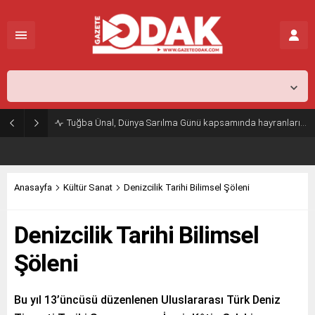
İstanbul,
31
°C
Açık
Tuğba Ünal, Dünya Sarılma Günü kapsamında hayranlarıyla buluştu
Anasayfa
Kültür Sanat
Denizcilik Tarihi Bilimsel Şöleni
Denizcilik Tarihi Bilimsel
Şöleni
Bu yıl 13’üncüsü düzenlenen Uluslararası Türk Deniz