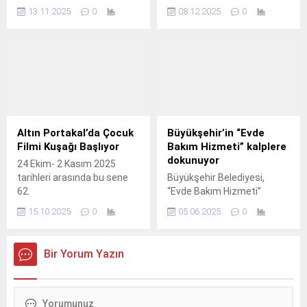
tarihlerinde gerçekleşecek.
çıkarak Hümay Güldağ’ın
13.11.2025
0
08.12.2025
0
düzenleyip yönettiği
“Birdenbire” etkinliğini 7
Aralık 2025 tarihinde Müze
Gazhane Meydan Sahne’de
sanatseverlerle buluşturdu.
Altın Portakal’da Çocuk
Büyükşehir’in “Evde
Filmi Kuşağı Başlıyor
Bakım Hizmeti” kalplere
dokunuyor
24 Ekim- 2 Kasım 2025
tarihleri arasında bu sene
Büyükşehir Belediyesi,
62.
“Evde Bakım Hizmeti”
kapsamında yaşlı, engelli,
15.10.2025
0
05.06.2025
0
hasta ve bakıma muhtaç
vatandaşların evlerinde
detaylı temizlik hizmeti
Bir Yorum Yazın
veriyor.