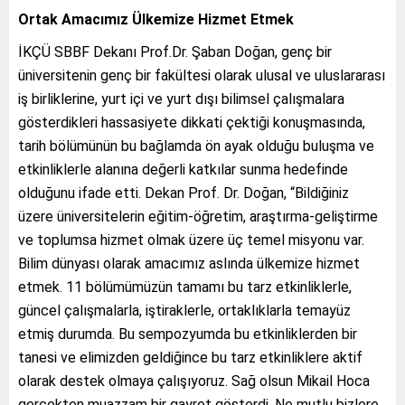
Ortak Amacımız Ülkemize Hizmet Etmek
İKÇÜ SBBF Dekanı Prof.Dr. Şaban Doğan, genç bir
üniversitenin genç bir fakültesi olarak ulusal ve uluslararası
iş birliklerine, yurt içi ve yurt dışı bilimsel çalışmalara
gösterdikleri hassasiyete dikkati çektiği konuşmasında,
tarih bölümünün bu bağlamda ön ayak olduğu buluşma ve
etkinliklerle alanına değerli katkılar sunma hedefinde
olduğunu ifade etti. Dekan Prof. Dr. Doğan, “Bildiğiniz
üzere üniversitelerin eğitim-öğretim, araştırma-geliştirme
ve toplumsa hizmet olmak üzere üç temel misyonu var.
Bilim dünyası olarak amacımız aslında ülkemize hizmet
etmek. 11 bölümümüzün tamamı bu tarz etkinliklerle,
güncel çalışmalarla, iştiraklerle, ortaklıklarla temayüz
etmiş durumda. Bu sempozyumda bu etkinliklerden bir
tanesi ve elimizden geldiğince bu tarz etkinliklere aktif
olarak destek olmaya çalışıyoruz. Sağ olsun Mikail Hoca
gerçekten muazzam bir gayret gösterdi. Ne mutlu bizlere