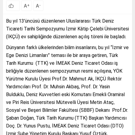
A
A
+
-
Bu yıl 13’üncüsü düzenlenen Uluslararası Türk Deniz
Ticareti Tarihi Sempozyumu İzmir Kâtip Çelebi Üniversitesi
(İKÇÜ) ev sahipliğinde düzenlenen açılış töreni ile başladı.
Dünyanın farklı ülkelerinden bilim insanlarını, bu yıl “İzmir ve
Ege Denizi Limanları” teması ile bir araya getiren, Türk
Tarih Kurumu (TTK) ve İMEAK Deniz Ticaret Odası iş
birliğiyle düzenlenen sempozyumun resmi açılışına, YÖK
Yürütme Kurulu Üyesi Prof.Dr. Mahmut Ak, İKÇÜ Rektör
Yardımcıları Prof. Dr. Muhsin Akbaş, Prof. Dr. Yasin
Bulduklu, Deniz Kuvvetleri eski Komutanı Emekli Oramiral
ve Piri Reis Üniversitesi Mütevelli Üyesi Metin Ataç,
Sosyal ve Beşeri Bilimler Fakültesi (SBBF) Dekanı Prof.Dr.
Şaban Doğan, Türk Tarih Kurumu (TTK) Başkan Yardımcısı
Doç. Dr. Yunus Pustu, İMEAK Deniz Ticaret Odası (DTO)
İzmir Şube Yönetim Kurulu Başkanı Yusuf Öztürk,