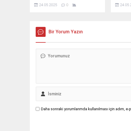
uçkunlardan rahatsız olmaması
asfaltlan
24.05.2025
0
24.05.
için periyodik ilaçlama uygulaması
yapıyor.
Bir Yorum Yazın
Daha sonraki yorumlarımda kullanılması için adım, e-p