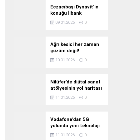
Eczacıbaşı Dynavit’in
konuğu İlbank
09.01.2026
0
Ağrı kesici her zaman
çözüm değil!
10.01.2026
0
Nilüfer’de dijital sanat
atölyesinin yol haritası
konuşuldu
11.01.2026
0
Vodafone’dan 5G
yolunda yeni teknoloji
yatırımı
11.01.2026
0