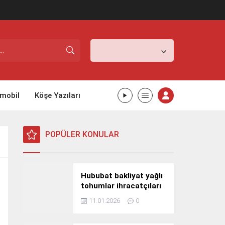
İstanbul,
26
°C
Açık
mobil
Köşe Yazıları
POPÜLER KONULAR
Hububat bakliyat yağlı
tohumlar ihracatçıları
Güney Kore yolcusu
11.01.2026
0