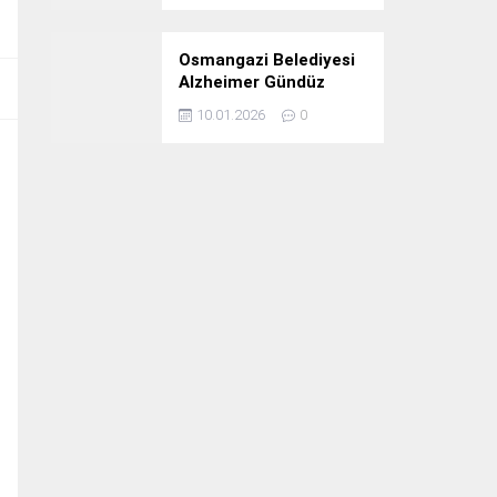
Osmangazi Belediyesi
Alzheimer Gündüz
Bakım Evi 3. Yılını
10.01.2026
0
Kutladı