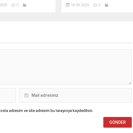
ıyor.
günü heyecan dolu anlara sahne
2025
0
16.05.2025
0
oldu.
osta adresim ve site adresim bu tarayıcıya kaydedilsin.