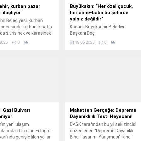
hir, kurban pazar
Büyükakın: “Her özel çocuk,
i ilaçlıyor
her anne-baba bu şehirde
yalnız değildir”
ir Belediyesi, Kurban
öncesinde kurbanlık satış
Kocaeli Büyükşehir Belediye
nda sivrisinek ve karasinek
Başkanı Doç.
erelere karşı ilaçlama
2025
0
18.05.2025
0
tiriyor.
l Gazi Bulvarı
Maketten Gerçeğe: Depreme
anıyor
Dayanıklılık Testi Heyecanı!
ın yeni ulaşım
DASK tarafından bu yıl sekizincisi
larından biri olan Ertuğrul
düzenlenen “Depreme Dayanıklı
arı'nda genişletilen yollar
Bina Tasarımı Yarışması” ikinci