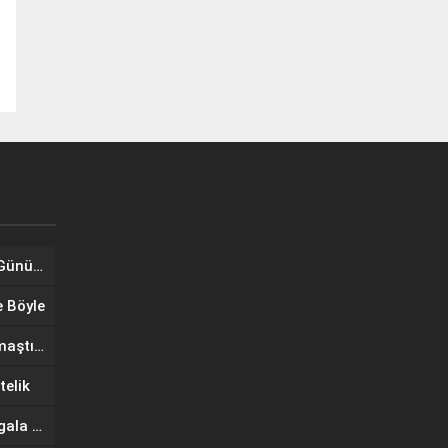
Tuğba Ünal, Dünya Sarılma Günü kapsamında hayranlarıyla buluştu
e Böyle
Wilma Elles Defilede Göz Kamaştırdı, Kuliste Oğlunu Uyuttu
telik
IF Wedding Fashion İzmir’de gala defilesinde yıldızlar geçidi