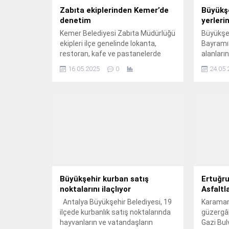
Zabıta ekiplerinden Kemer’de
Büyükşe
denetim
yerlerin
Kemer Belediyesi Zabıta Müdürlüğü
Büyükşeh
ekipleri ilçe genelinde lokanta,
Bayramı 
restoran, kafe ve pastanelerde
alanları
denetimlerde bulundu.
gibi haş
16.05.2025
0
24.05.
gerçekleş
Büyükşehir kurban satış
Ertuğru
noktalarını ilaçlıyor
Asfaltl
Antalya Büyükşehir Belediyesi, 19
Karaman'
ilçede kurbanlık satış noktalarında
güzergâh
hayvanların ve vatandaşların
Gazi Bulv