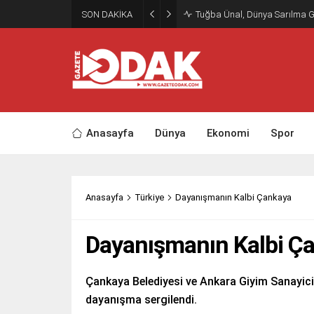
SON DAKİKA
Tuğba Ünal, Dünya Sarılma 
Anasayfa
Dünya
Ekonomi
Spor
Anasayfa
Türkiye
Dayanışmanın Kalbi Çankaya
Dayanışmanın Kalbi Ç
Çankaya Belediyesi ve Ankara Giyim Sanayicile
dayanışma sergilendi.