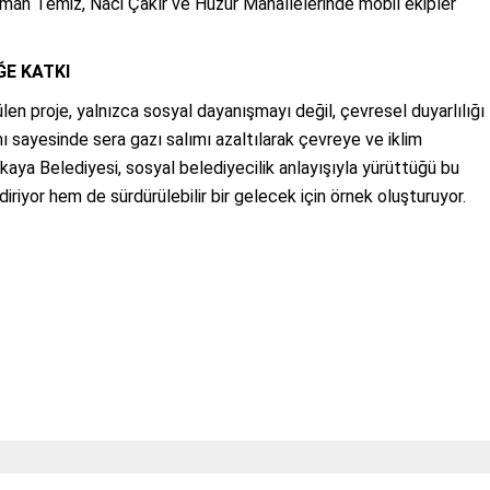
Osman Temiz, Naci Çakır ve Huzur Mahallelerinde mobil ekipler
E KATKI
en proje, yalnızca sosyal dayanışmayı değil, çevresel duyarlılığı
ımı sayesinde sera gazı salımı azaltılarak çevreye ve iklim
kaya Belediyesi, sosyal belediyecilik anlayışıyla yürüttüğü bu
riyor hem de sürdürülebilir bir gelecek için örnek oluşturuyor.