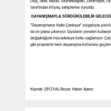
Uluç, İlker, Murat, Seyranbağları, Zafertepe, 
tarafından ihtiyaç sahiplerine sunuldu.
DAYANIŞMAYLA SÜRDÜRÜLEBİLİR GELECEĞ
“Dayanışmanın Kalbi Çankaya” sloganıyla yürütül
da ön plana çıkarıyor. Giysilerin yeniden kullan
değişikliğiyle mücadeleye katkı sağlanıyor. Çan
gibi projelerle hem dayanışma kültürünü güçlendi
Kaynak: (BYZHA) Beyaz Haber Ajansı