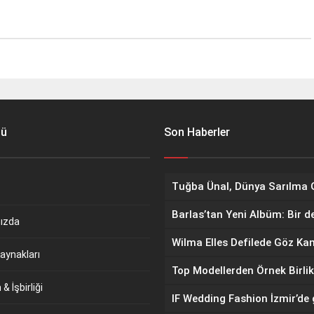
nü
Son Haberler
Barlas’tan Yeni Albüm: Bir d
ızda
aynakları
Top Modellerden Örnek Birlik
& İşbirliği