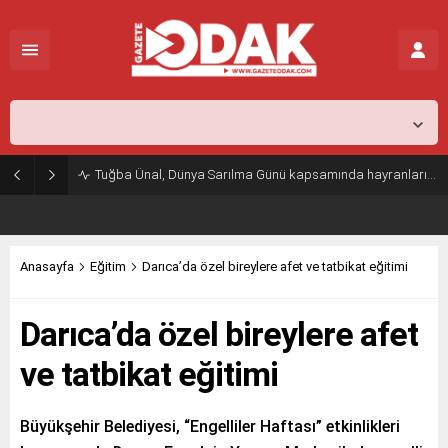
İstanbul,
31
°C
Açık
Tuğba Ünal, Dünya Sarılma Günü kapsamında hayranlarıyla buluştu
Anasayfa
Eğitim
Darıca’da özel bireylere afet ve tatbikat eğitimi
Darıca’da özel bireylere afet
ve tatbikat eğitimi
Büyükşehir Belediyesi, “Engelliler Haftası” etkinlikleri