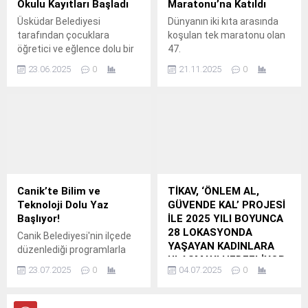
Okulu Kayıtları Başladı
Maratonu’na Katıldı
Üsküdar Belediyesi
Dünyanın iki kıta arasında
tarafından çocuklara
koşulan tek maratonu olan
öğretici ve eğlence dolu bir
47.
yaz tatili sunmak için 2025
23.06.2025
0
21.11.2025
0
Yaz Okulu programını
hayata geçiriyor.
Canik’te Bilim ve
TİKAV, ‘ÖNLEM AL,
Teknoloji Dolu Yaz
GÜVENDE KAL’ PROJESİ
Başlıyor!
İLE 2025 YILI BOYUNCA
28 LOKASYONDA
Canik Belediyesi'nin ilçede
YAŞAYAN KADINLARA
düzenlediği programlarla
ULAŞMAYI HEDEFLİYOR
çocuklar ve gençler, yaz
23.07.2025
0
04.07.2025
0
TİKAV, “Önlem Al,
tatilinin keyfini doyasıya
Güvende Kal” Projesi ile
çıkarmaya devam ediyor.
Kırsal Bölgelerde