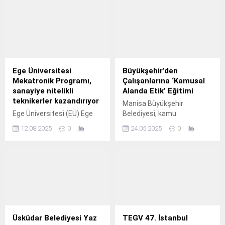
Ege Üniversitesi
Büyükşehir’den
Mekatronik Programı,
Çalışanlarına ‘Kamusal
sanayiye nitelikli
Alanda Etik’ Eğitimi
teknikerler kazandırıyor
Manisa Büyükşehir
Ege Üniversitesi (EÜ) Ege
Belediyesi, kamu
Meslek Yüksekokulu
hizmetinde vatandaşlara
12.08.2025
0
24.05.2025
0
(EMYO) Mekatronik
en iyi hizmetin verilmesi
Programı, teknolojiyi takip
adına çalışanlarına yönelik
eden, topluma ve çevreye
‘Kamusal Alanda Etik’
duyarlı, araştırmacı ve
konulu eğitim
girişimci teknikerler
gerçekleştirdi.
yetiştiriyor.
Üsküdar Belediyesi Yaz
TEGV 47. İstanbul