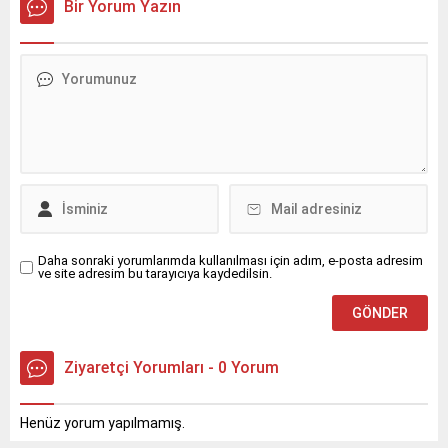
Bir Yorum Yazın
Yaşayan Kadınlara
Afetlerden Korunma
Eğitimi Veriyor
Akfen Holding’in kurucusu
olduğu ve sosyal
sorumluluk projeleriyle
toplumun farklı kesimlerine
destek olmayı
amaçlayan Türkiye İnsan
Kaynakları Eğitim ve Sağlık
Vakfı (TİKAV), ‘Önlem Al,
Güvende Kal’ projesi
kapsamında kırsal
Daha sonraki yorumlarımda kullanılması için adım, e-posta adresim
ve site adresim bu tarayıcıya kaydedilsin.
bölgelerde yaşayan
kadınlara yönelik afet
farkındalığı eğitimlerine hız
kesmeden devam ediyor.
Ziyaretçi Yorumları - 0 Yorum
Henüz yorum yapılmamış.