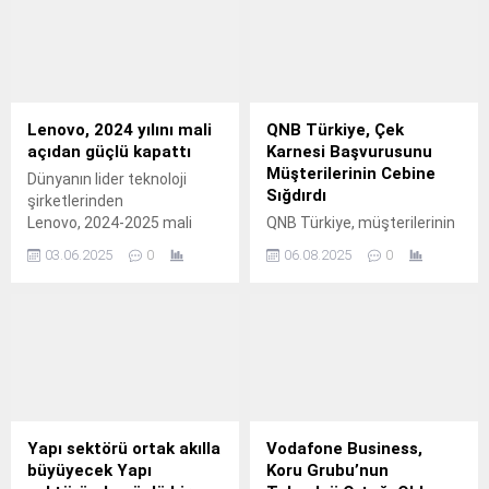
%1,8'ini kamyon, %0,7'sini
(TOSFED) yönetiminde yeni
minibüs, %0,3'ünü otobüs
bir dönem başlıyor.
ve %0,1'ini özel amaçlı
taşıtlar oluşturdu.
Lenovo, 2024 yılını mali
QNB Türkiye, Çek
açıdan güçlü kapattı
Karnesi Başvurusunu
Müşterilerinin Cebine
Dünyanın lider teknoloji
Sığdırdı
şirketlerinden
Lenovo, 2024-2025 mali
QNB Türkiye, müşterilerinin
yılına ait dördüncü çeyrek
yoğun iş temposuna uyum
03.06.2025
0
06.08.2025
0
ve yıl geneli finansal
sağlayacak bir çözümle çek
sonuçlarını açıkladı.
karnesi başvurularını QNB
Tüzel Mobil’den kolayca
yapabilmelerini sağlıyor.
Yapı sektörü ortak akılla
Vodafone Business,
büyüyecek Yapı
Koru Grubu’nun