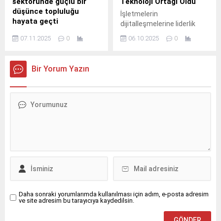
sektöründe güçlü bir
Teknoloji Ortağı Oldu
düşünce topluluğu
İşletmelerin
hayata geçti
dijitalleşmelerine liderlik
Ege Mobilya Kâğıt ve Orman
etme vizyonuyla faaliyet
07.11.2025
0
06.10.2025
0
Ürünleri İhracatçıları Birliği,
gösteren Vodafone
Yapı sektörünü oluşturan
Business; şirketlerin
farklı disiplinler ile mobilya
teknoloji iş ortağı
Bir Yorum Yazın
sektörü temsilcilerini “Yapı
olarak, inovatif ve güvenilir
Sektörü Paydaşları
çözümleri sayesinde
Toplantısı”nda bir araya
sağladığı hizmetlerle iş
getirdi.
yapış
süreçlerini kolaylaştırıyor.
Daha sonraki yorumlarımda kullanılması için adım, e-posta adresim
ve site adresim bu tarayıcıya kaydedilsin.