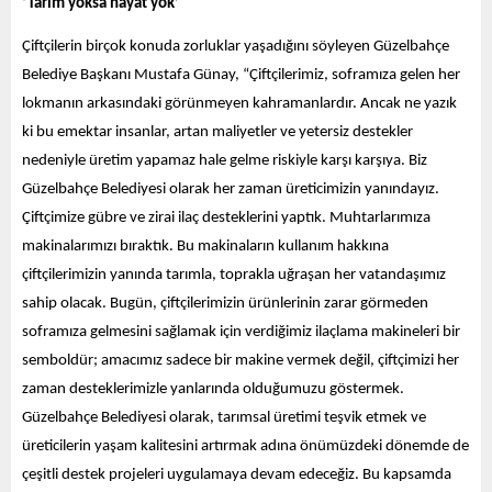
‘Tarım yoksa hayat yok’
Çiftçilerin birçok konuda zorluklar yaşadığını söyleyen Güzelbahçe
Belediye Başkanı Mustafa Günay, “Çiftçilerimiz, soframıza gelen her
lokmanın arkasındaki görünmeyen kahramanlardır. Ancak ne yazık
ki bu emektar insanlar, artan maliyetler ve yetersiz destekler
nedeniyle üretim yapamaz hale gelme riskiyle karşı karşıya. Biz
Güzelbahçe Belediyesi olarak her zaman üreticimizin yanındayız.
Çiftçimize gübre ve zirai ilaç desteklerini yaptık. Muhtarlarımıza
makinalarımızı bıraktık. Bu makinaların kullanım hakkına
çiftçilerimizin yanında tarımla, toprakla uğraşan her vatandaşımız
sahip olacak. Bugün, çiftçilerimizin ürünlerinin zarar görmeden
soframıza gelmesini sağlamak için verdiğimiz ilaçlama makineleri bir
semboldür; amacımız sadece bir makine vermek değil, çiftçimizi her
zaman desteklerimizle yanlarında olduğumuzu göstermek.
Güzelbahçe Belediyesi olarak, tarımsal üretimi teşvik etmek ve
üreticilerin yaşam kalitesini artırmak adına önümüzdeki dönemde de
çeşitli destek projeleri uygulamaya devam edeceğiz. Bu kapsamda