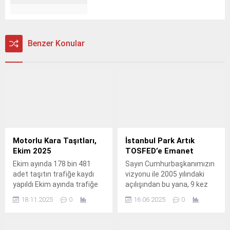
Benzer Konular
Motorlu Kara Taşıtları,
İstanbul Park Artık
Ekim 2025
TOSFED’e Emanet
Ekim ayında 178 bin 481
Sayın Cumhurbaşkanımızın
adet taşıtın trafiğe kaydı
vizyonu ile 2005 yılındaki
yapıldı Ekim ayında trafiğe
açılışından bu yana, 9 kez
kaydı yapılan taşıtların
Formula 1 yarışlarına ev
18.11.2025
0
16.06.2025
0
%49,1'ini otomobil, %34,5'ini
sahipliği yapan İstanbul
motosiklet, %11,4'ünü
Park’ta, Türkiye Otomobil
kamyonet, %2,1'ini traktör,
Sporları Federasyonu