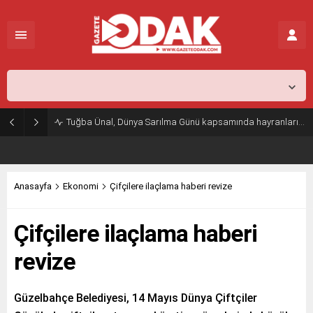
İstanbul,
26
°C
Açık
Tuğba Ünal, Dünya Sarılma Günü kapsamında hayranlarıyla buluştu
Anasayfa
Ekonomi
Çifçilere ilaçlama haberi revize
Çifçilere ilaçlama haberi
revize
Güzelbahçe Belediyesi, 14 Mayıs Dünya Çiftçiler