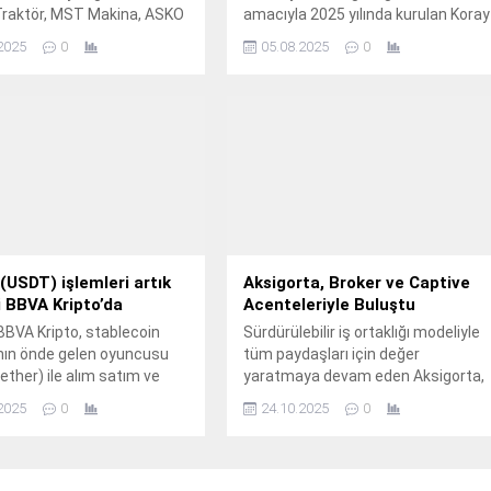
raktör, MST Makina, ASKO
amacıyla 2025 yılında kurulan Koray
, ASKO Makina Tarım, ELS
Group’un en genç şirketi Koray
2025
0
05.08.2025
0
arkgen Jeneratör, Mastaş,
Girişim Sermayesi Yatırım Ortaklığı
ibi firmalarıyla Türkiye'nin
A.
i iş ve tarım makinaları
erinden biri olan ASKO
 İş ve Tarım Makinaları
talya Bölge Müdürlüğü ile
üç katıyor.
(USDT) işlemleri artık
Aksigorta, Broker ve Captive
 BBVA Kripto’da
Acenteleriyle Buluştu
BBVA Kripto, stablecoin
Sürdürülebilir iş ortaklığı modeliyle
nın önde gelen oyuncusu
tüm paydaşları için değer
ther) ile alım satım ve
yaratmaya devam eden Aksigorta,
 hizmetlerini başlatıyor.
broker ve captive acentelerine özel
2025
0
24.10.2025
0
düzenlediği toplantıda iş
ortaklarıyla Pera Palace Hotel’de bi
araya geldi.