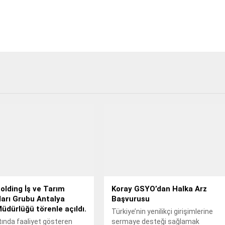
lding İş ve Tarım
Koray GSYO’dan Halka Arz
arı Grubu Antalya
Başvurusu
üdürlüğü törenle açıldı.
Türkiye’nin yenilikçi girişimlerine
ltında faaliyet gösteren
sermaye desteği sağlamak