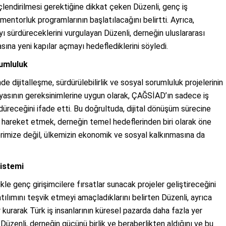
çlendirilmesi gerektiğine dikkat çeken Düzenli, genç iş
mentorluk programlarının başlatılacağını belirtti. Ayrıca,
 sürdüreceklerini vurgulayan Düzenli, derneğin uluslararası
asına yeni kapılar açmayı hedeflediklerini söyledi.
rumluluk
e dijitalleşme, sürdürülebilirlik ve sosyal sorumluluk projelerinin
ünyasının gereksinimlerine uygun olarak, ÇAĞSİAD’ın sadece iş
üreceğini ifade etti. Bu doğrultuda, dijital dönüşüm sürecine
 hareket etmek, derneğin temel hedeflerinden biri olarak öne
rimize değil, ülkemizin ekonomik ve sosyal kalkınmasına da
sistemi
le genç girişimcilere fırsatlar sunacak projeler geliştireceğini
atılımını teşvik etmeyi amaçladıklarını belirten Düzenli, ayrıca
r kurarak Türk iş insanlarının küresel pazarda daha fazla yer
 Düzenli, derneğin gücünü birlik ve beraberlikten aldığını ve bu