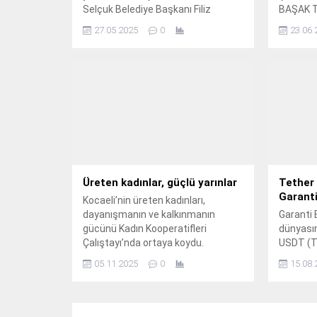
Selçuk Belediye Başkanı Filiz
BAŞAK T
Ceritoğlu Sengel, Efes Tarlası
Glob All
27.05.2025
0
23.06.
Yaşam Köyü’nden destek mesajı
Lift, St
verdi.
Robutel g
en öneml
üreticil
Holding,
Grubu An
gücüne g
Üreten kadınlar, güçlü yarınlar
Tether 
Garanti
Kocaeli’nin üreten kadınları,
dayanışmanın ve kalkınmanın
Garanti 
gücünü Kadın Kooperatifleri
dünyası
Çalıştayı’nda ortaya koydu.
USDT (Te
transfer
05.11.2025
0
15.08.