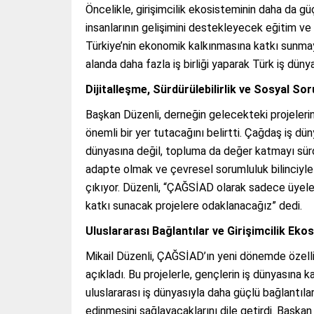
Öncelikle, girişimcilik ekosisteminin daha da gü
insanlarının gelişimini destekleyecek eğitim ve 
Türkiye’nin ekonomik kalkınmasına katkı sunmayı
alanda daha fazla iş birliği yaparak Türk iş düny
Dijitalleşme, Sürdürülebilirlik ve Sosyal So
Başkan Düzenli, derneğin gelecekteki projelerind
önemli bir yer tutacağını belirtti. Çağdaş iş d
dünyasına değil, topluma da değer katmayı sürd
adapte olmak ve çevresel sorumluluk bilinciyle
çıkıyor. Düzenli, “ÇAĞSİAD olarak sadece üyele
katkı sunacak projelere odaklanacağız” dedi.
Uluslararası Bağlantılar ve Girişimcilik Eko
Mikail Düzenli, ÇAĞSİAD’ın yeni dönemde özellik
açıkladı. Bu projelerle, gençlerin iş dünyasına k
uluslararası iş dünyasıyla daha güçlü bağlantıla
edinmesini sağlayacaklarını dile getirdi. Başkan