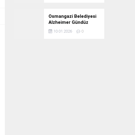
Osmangazi Belediyesi
Alzheimer Gündüz
Bakım Evi 3. Yılını
10.01.2026
0
Kutladı