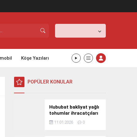
İstanbul,
26
°C
Açık
mobil
Köşe Yazıları
POPÜLER KONULAR
Hububat bakliyat yağlı
tohumlar ihracatçıları
Güney Kore yolcusu
11.01.2026
0