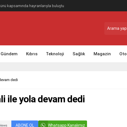
Günü kapsamında hayranlarıyla buluştu
Gündem
Kıbrıs
Teknoloji
Sağlık
Magazin
Oto
 devam dedi
i ile yola devam dedi
ABONE OL
Whatsapp Kanalımız