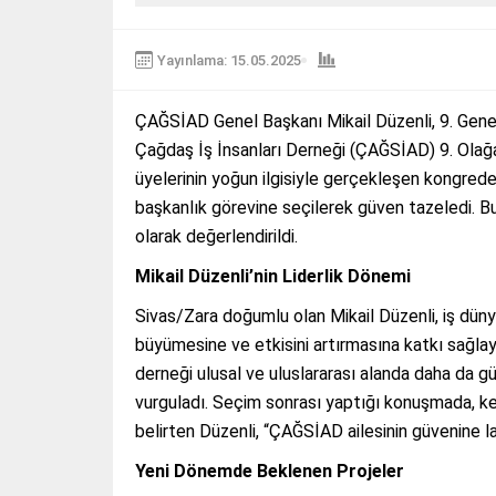
Yayınlama: 15.05.2025
ÇAĞSİAD Genel Başkanı Mikail Düzenli, 9. Gene
Çağdaş İş İnsanları Derneği (ÇAĞSİAD) 9. Olağan
üyelerinin yoğun ilgisiyle gerçekleşen kongrede
başkanlık görevine seçilerek güven tazeledi. Bu
olarak değerlendirildi.
Mikail Düzenli’nin Liderlik Dönemi
Sivas/Zara doğumlu olan Mikail Düzenli, iş dünya
büyümesine ve etkisini artırmasına katkı sağlay
derneği ulusal ve uluslararası alanda daha da 
vurguladı. Seçim sonrası yaptığı konuşmada, ke
belirten Düzenli, “ÇAĞSİAD ailesinin güvenine l
Yeni Dönemde Beklenen Projeler