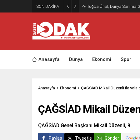
SON DAKİKA
Tuğba Ünal, Dünya Sarılma 
Anasayfa
Dünya
Ekonomi
Spor
Anasayfa
Ekonomi
ÇAĞSİAD Mikail Düzenli ile yola
ÇAĞSİAD Mikail Düzenl
ÇAĞSİAD Genel Başkanı Mikail Düzenli, 9.
Paylaş
Tweetle
Gönder