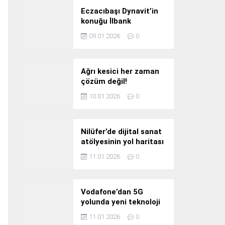
Eczacıbaşı Dynavit’in
konuğu İlbank
09.01.2026
0
Ağrı kesici her zaman
çözüm değil!
10.01.2026
0
Nilüfer’de dijital sanat
atölyesinin yol haritası
konuşuldu
11.01.2026
0
Vodafone’dan 5G
yolunda yeni teknoloji
yatırımı
11.01.2026
0