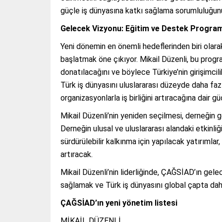
güçle iş dünyasına katkı sağlama sorumluluğunun
Gelecek Vizyonu: Eğitim ve Destek Program
Yeni dönemin en önemli hedeflerinden biri olara
başlatmak öne çıkıyor. Mikail Düzenli, bu progra
donatılacağını ve böylece Türkiye’nin girişimcili
Türk iş dünyasını uluslararası düzeyde daha faz
organizasyonlarla iş birliğini artıracağına dair gü
Mikail Düzenli’nin yeniden seçilmesi, derneğin ge
Derneğin ulusal ve uluslararası alandaki etkinliği
sürdürülebilir kalkınma için yapılacak yatırım
artıracak.
Mikail Düzenli’nin liderliğinde, ÇAĞSİAD’ın gele
sağlamak ve Türk iş dünyasını global çapta daha
ÇAĞSİAD’ın yeni yönetim listesi
MİKAİL DÜZENLİ