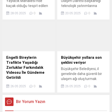
Yaylacık Mahallesi’nde
Ulaşım Dairesi Başkanlığı
karşı...
kaçak olduğu tespit edilen
teknolojik yatırımlarına
500 metrekarelik bir depoyu
devam ediyor.
28.05.2025
0
20.05.2025
0
yıktı.
Engelli Bireylerin
Büyükşehir yollara son
Trafikte Yaşadığı
şeklini veriyor
Zorluklar Farkındalık
Büyükşehir Belediyesi, il
Videosu İle Gündeme
genelinde daha güvenli bir
Getirildi
ulaşım ağı oluşturmak
İnegöl Belediyesi, özel
amacıyla yol çizgi
26.05.2025
0
26.05.2025
0
bireylerin trafikte
çalışmaları yürütüyor.
karşılaştığı zorluklara dikkat
çekmek amacıyla anlamlı
Bir Yorum Yazın
bir farkındalık çalışmasına
imza attı.