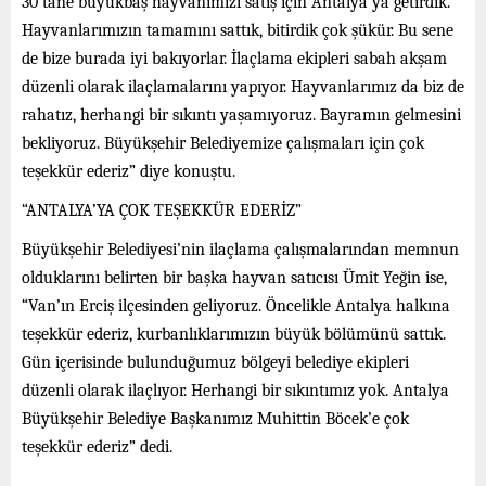
30 tane büyükbaş hayvanımızı satış için Antalya’ya getirdik.
Hayvanlarımızın tamamını sattık, bitirdik çok şükür. Bu sene
de bize burada iyi bakıyorlar. İlaçlama ekipleri sabah akşam
düzenli olarak ilaçlamalarını yapıyor. Hayvanlarımız da biz de
rahatız, herhangi bir sıkıntı yaşamıyoruz. Bayramın gelmesini
bekliyoruz. Büyükşehir Belediyemize çalışmaları için çok
teşekkür ederiz” diye konuştu.
“ANTALYA’YA ÇOK TEŞEKKÜR EDERİZ”
Büyükşehir Belediyesi’nin ilaçlama çalışmalarından memnun
olduklarını belirten bir başka hayvan satıcısı Ümit Yeğin ise,
“Van’ın Erciş ilçesinden geliyoruz. Öncelikle Antalya halkına
teşekkür ederiz, kurbanlıklarımızın büyük bölümünü sattık.
Gün içerisinde bulunduğumuz bölgeyi belediye ekipleri
düzenli olarak ilaçlıyor. Herhangi bir sıkıntımız yok. Antalya
Büyükşehir Belediye Başkanımız Muhittin Böcek’e çok
teşekkür ederiz” dedi.