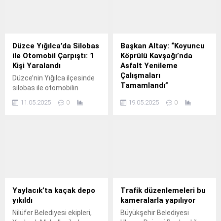
Düzce Yığılca’da Silobas
Başkan Altay: “Koyuncu
ile Otomobil Çarpıştı: 1
Köprülü Kavşağı’nda
Kişi Yaralandı
Asfalt Yenileme
Çalışmaları
Düzce’nin Yığılca ilçesinde
Tamamlandı”
silobas ile otomobilin
çarpıştığı kazada 1 kişi
Konya Büyükşehir
11.05.2025
0
19.05.2025
0
yaralandı. Yaralı sürücü
Belediyesi, şehrin en yoğun
Düzce Atatürk Devlet
kavşaklarından biri olan
Hastanesi’ne kaldırıldı.
Koyuncu Köprülü
Düzce’nin Yığılca ilçesinde
Kavşağı’nda asfalt
meydana gelen trafik
yenileme ve bakım
kazasında, silobas ile
çalışmalarını tamamladı.
otomobilin çarpışması
sonucu 1 kişi yaralandı.
Kaza, ilçeye bağlı Aksu
Yaylacık’ta kaçak depo
Trafik düzenlemeleri bu
mevkisinde meydana geldi.
yıkıldı
kameralarla yapılıyor
Şoför Şafak T. idaresindeki
Nilüfer Belediyesi ekipleri,
Büyükşehir Belediyesi
06 EPH 434 plakalı silobas,