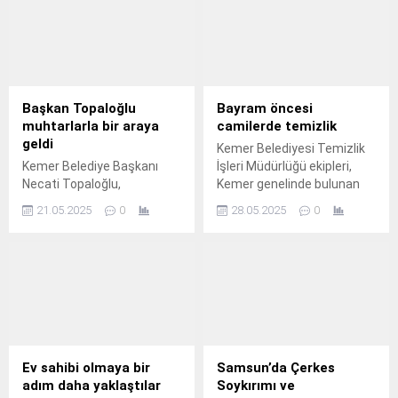
spesifik yatırım konusu
belirlendi. Böylece toplamda
324 yatırım alanında proje
devreye alınacak. Sanayi ve
Teknoloji Bakanlığı
tarafından yürütülecek
Başkan Topaloğlu
Bayram öncesi
programla, atıl kaynakların
muhtarlarla bir araya
camilerde temizlik
ekonomiye kazandırılması,
geldi
Kemer Belediyesi Temizlik
rekabetçiliğin artırılması ve
Kemer Belediye Başkanı
İşleri Müdürlüğü ekipleri,
bölgesel gelişmişlik
Necati Topaloğlu,
Kemer genelinde bulunan
farklarının azaltılması
muhtarlarla bir araya
28 cami ve mescitlerde
hedefleniyor. Program
21.05.2025
0
28.05.2025
0
gelerek mahallelerin
Kurban Bayramı öncesi
dahilinde yeni yatırımların...
sorunları ve çözüm
vatandaşların namazını
noktaları hakkında fikir
daha temiz bir ortamda eda
alışverişinde bulundu.
edebilmesi için temizlik
çalışması yaptı.
Ev sahibi olmaya bir
Samsun’da Çerkes
adım daha yaklaştılar
Soykırımı ve