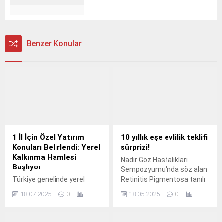
Benzer Konular
1 İl İçin Özel Yatırım
10 yıllık eşe evlilik teklifi
Konuları Belirlendi: Yerel
sürprizi!
Kalkınma Hamlesi
Nadir Göz Hastalıkları
Başlıyor
Sempozyumu'nda söz alan
Türkiye genelinde yerel
Retinitis Pigmentosa tanılı
kalkınmayı hızlandırmak
Mert Öz, konuşmasının bir
18.07.2025
0
18.05.2025
0
amacıyla Yerel Kalkınma
bölümünde 10 yıllık eşi Ayşe
Hamlesi Programı
Bilge Öz'e dönerek sürpriz
kapsamında her il için 4
evlilik teklifi yaptı.