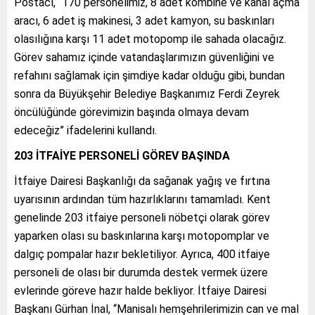
Postacı, “170 personelimiz, 8 adet kombine ve kanal açma
aracı, 6 adet iş makinesi, 3 adet kamyon, su baskınları
olasılığına karşı 11 adet motopomp ile sahada olacağız.
Görev sahamız içinde vatandaşlarımızın güvenliğini ve
refahını sağlamak için şimdiye kadar olduğu gibi, bundan
sonra da Büyükşehir Belediye Başkanımız Ferdi Zeyrek
öncülüğünde görevimizin başında olmaya devam
edeceğiz” ifadelerini kullandı.
203 İTFAİYE PERSONELİ GÖREV BAŞINDA
İtfaiye Dairesi Başkanlığı da sağanak yağış ve fırtına
uyarısının ardından tüm hazırlıklarını tamamladı. Kent
genelinde 203 itfaiye personeli nöbetçi olarak görev
yaparken olası su baskınlarına karşı motopomplar ve
dalgıç pompalar hazır bekletiliyor. Ayrıca, 400 itfaiye
personeli de olası bir durumda destek vermek üzere
evlerinde göreve hazır halde bekliyor. İtfaiye Dairesi
Başkanı Gürhan İnal, “Manisalı hemşehrilerimizin can ve mal