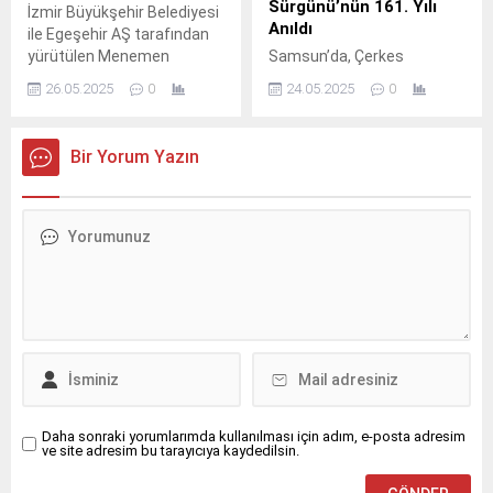
Sürgünü’nün 161. Yılı
İzmir Büyükşehir Belediyesi
Anıldı
ile Egeşehir AŞ tarafından
yürütülen Menemen
Samsun’da, Çerkes
Konutları Projesi’nde evrak
Soykırımı ve Sürgünü’nün
26.05.2025
0
24.05.2025
0
teslim ve kontrol süreci
161. yılı dolayısıyla anma
başladı.
yürüyüşü düzenlendi.
Etkinlikte Çerkes bayrakları
Bir Yorum Yazın
ve dövizlerle tarihi acılar
hatırlandı. Samsun’da,
Çerkes halkının tarihindeki
en acı olaylardan biri olan 21
Mayıs 1864 Büyük Çerkes
Soykırımı ve Sürgünü’nün
161. yılı anıldı. Kafkas
Dernekleri Federasyonu ile
Samsun Çerkes Derneği’nin
öncülüğünde düzenlenen
etkinlik, Atakum...
Daha sonraki yorumlarımda kullanılması için adım, e-posta adresim
ve site adresim bu tarayıcıya kaydedilsin.