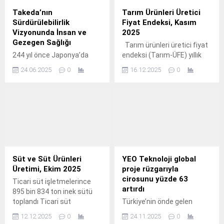
Takeda’nın
Tarım Ürünleri Üretici
Sürdürülebilirlik
Fiyat Endeksi, Kasım
Vizyonunda İnsan ve
2025
Gezegen Sağlığı
Tarım ürünleri üretici fiyat
244 yıl önce Japonya’da
endeksi (Tarım-ÜFE) yıllık
kurulan Takeda, bugün 80
%31,45 arttı, aylık %1,56
24.06.2025
0
16.12.2025
0
ülkede 50 bini aşkın
azaldı Tarım-ÜFE'de
çalışanıyla faaliyet
(2020=100), 2025 yılı Kasım
göstermektedir.
ayında bir önceki aya göre
%1,56 azalış, bir önceki yılın
Aralık ayına göre %31,97
artış, bir önceki yılın aynı
ayına göre %31,45 artış ve
on iki...
Süt ve Süt Ürünleri
YEO Teknoloji global
Üretimi, Ekim 2025
proje rüzgarıyla
cirosunu yüzde 63
Ticari süt işletmelerince
artırdı
895 bin 834 ton inek sütü
toplandı Ticari süt
Türkiye’nin önde gelen
işletmeleri tarafından
mühendislik ve teknoloji
12.12.2025
0
24.11.2025
0
toplanan inek sütü miktarı,
şirketlerinden YEO