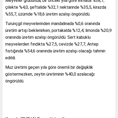
Meyveler grubunda, bir önceki yıla göre elmada %38,7,
çilekte %4,0, şeftalide %32,1 nektarinde %35,5, kirazda
%55,7, üzümde %18,6 üretim azalışı öngörüldü.
Turunçgil meyvelerinden mandalinada %0,6 oranında
üretim artışı beklenirken, portakalda %12,4, limonda %20,9
oranında üretim azalışı öngörüldü. Sert kabuklu
meyvelerden fındıkta %27,5, cevizde %27,7, Antep
fıstığında %54,6 oranında üretim azalışı olacağı tahmin
edildi.
Muz üretimi geçen yıla göre önemli bir değişiklik
göstermezken, zeytin üretiminin %40,0 azalacağı
öngörüldü.