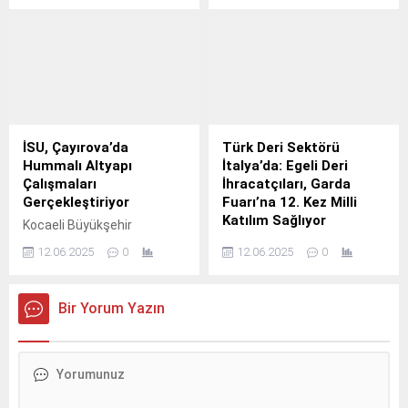
Ekim ayında bir önceki yılın
Teknoloji, üçüncü çeyrek
aynı ayına göre %3,2 azaldı,
bilançosunu açıkladı.
Ocak-Ekim döneminde ise
bir önceki yılın aynı
dönemine göre önemli bir
değişiklik göstermedi.
İSU, Çayırova’da
Türk Deri Sektörü
Hummalı Altyapı
İtalya’da: Egeli Deri
Çalışmaları
İhracatçıları, Garda
Gerçekleştiriyor
Fuarı’na 12. Kez Milli
Katılım Sağlıyor
Kocaeli Büyükşehir
Belediyesi İSU Genel
Avrupa’nın ve dünyanın en
12.06.2025
0
12.06.2025
0
Müdürlüğü, altyapı
prestijli ayakkabı ve
yatırımlarını aralıksız
saraciye fuarları arasında
sürdürüyor.
yer alan Expo Riva Schuh &
Bir Yorum Yazın
Garda Bags Fuarı, 103.