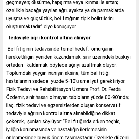
geçmeyen; öksürme, hapşırma veya ıkınma ile artan;
özellikle bacağa yayılan ağrı; ayakta ya da parmaklarda
uyuşma ve güçsüzlük, bel fıtığının tipik belirtilerini
oluşturmaktadır” diye konuşuyor.
Tedaviyle ağrı kontrol altına alınıyor
Bel fıtığının tedavisinde temel hedef; omurganın
hareketliliğini yeniden kazandırmak, sinir üzerindeki baskıyı
ortadan kaldırmak, böylece ağrıyı azaltmak oluyor.
Toplumdaki yaygın inanışın aksine, tüm bel fıtığı
hastalarının sadece yüzde 5-10’u ameliyat gerektiriyor.
Fizik Tedavi ve Rehabilitasyon Uzmanı Prof. Dr. Ferda
Özdemir,
sinir hasarı olmayan tabloların yüzde 80-90’ında;
ilaç, fizik tedavi ve egzersizlerden oluşan konservatif
tedaviyle ağrının kontrol altına alınabildiğine dikkat
çekerek, şunları söylüyor: “Bel fıtığında erken teşhis,
iyiliğin korunmasında ve hastalığın ilerlemesinin
önlenmesinde büyük önem taşımaktadır. Özellikle düzenli