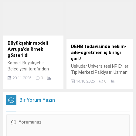
nedeni ile baş ağrısı
sorunu yaygınlaşıyor.
Büyükşehir modeli
DEHB tedavisinde hekim-
Avrupa’da örnek
aile-öğretmen iş birliği
gösterildi
şart!
Kocaeli Büyükşehir
Üsküdar Üniversitesi NP Etiler
Belediyesi tarafından
Tıp Merkezi Psikiyatri Uzmanı
yürütülen “Anne Şehir
20.11.2025
0
Dr.
Sağlıklı Yaşam Programı”,
14.10.2025
0
Avrupa Sosyal Hizmetler
Ödülleri’nde 196 proje
arasında “Ageing and
Bir Yorum Yazın
Long-Term Care
Excellence” (Yaş Alma ve
Uzun Süreli Bakımda
Üstün Başarı)
kategorisinde finale
kalarak uluslararası