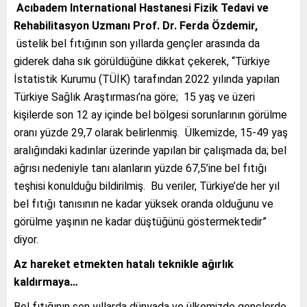
Acıbadem International Hastanesi Fizik Tedavi ve
Rehabilitasyon Uzmanı Prof. Dr. Ferda Özdemir,
üstelik bel fıtığının son yıllarda gençler arasında da
giderek daha sık görüldüğüne dikkat çekerek, “Türkiye
İstatistik Kurumu (TÜİK) tarafından 2022 yılında yapılan
Türkiye Sağlık Araştırması’na göre; 15 yaş ve üzeri
kişilerde son 12 ay içinde bel bölgesi sorunlarının görülme
oranı yüzde 29,7 olarak belirlenmiş. Ülkemizde, 15-49 yaş
aralığındaki kadınlar üzerinde yapılan bir çalışmada da; bel
ağrısı nedeniyle tanı alanların yüzde 67,5’ine bel fıtığı
teşhisi konulduğu bildirilmiş. Bu veriler, Türkiye’de her yıl
bel fıtığı tanısının ne kadar yüksek oranda olduğunu ve
görülme yaşının ne kadar düştüğünü göstermektedir”
diyor.
Az hareket etmekten hatalı teknikle ağırlık
kaldırmaya…
Bel fıtığının son yıllarda dünyada ve ülkemizde gençlerde