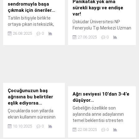
Panikatak yok ama
sendromuyla başa
sürekli kaygı ve endişe
çıkmak için öneriler…
var!
Tatilin bitişiyle birlikte
Üsküdar Üniversitesi NP
ortaya çıkan isteksizlik,
Feneryolu Tıp Merkezi Uzman
keyifsizlik, stres, kaygı,
26.08.2025
0
Klinik
huzursuzluk ve
27.06.2025
0
Psikolog Merve Umay Candaş
motivasyon kaybı gibi
Demir, ‘Yaygın Anksiyete
duyguların bir araya geldiği
Bozukluğu’nun zihinsel,
psikolojik durum, “tatil
duygusal, bedensel ve
sonrası sendromu” olarak
davranışsal belirtileri ile
tanımlanıyor.
kişinin günlük yaşamını nasıl
olumsuz etkilediğinden
bahsetti.
Çocuğunuzun baş
Ağrı seviyesi 10’dan 3-4’e
ağrısına bu belirtiler
düşüyor…
eşlik ediyorsa…
Gebeliğin özellikle son
Çocuklarda son yıllarda
aylarında anne adaylarının
ekran kullanım süresinin
temel beklentisi stresten
uzaması, uyku
10.10.2025
0
uzak, rahat bir doğum yapıp,
düzensizlikleri, okul stresi
22.08.2025
0
bebeğini sağlıkla kucağına
ve sağlıksız beslenme
almak oluyor.