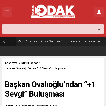
İstanbul,
31
°C
Açık
Tuğba Ünal, Dünya Sarılma Günü kapsamında hayranlarıyla buluştu
Anasayfa
Kültür Sanat
Başkan Ovalıoğlu’ndan “+1 Sevgi” Buluşması
Başkan Ovalıoğlu’ndan “+1
Sevgi” Buluşması