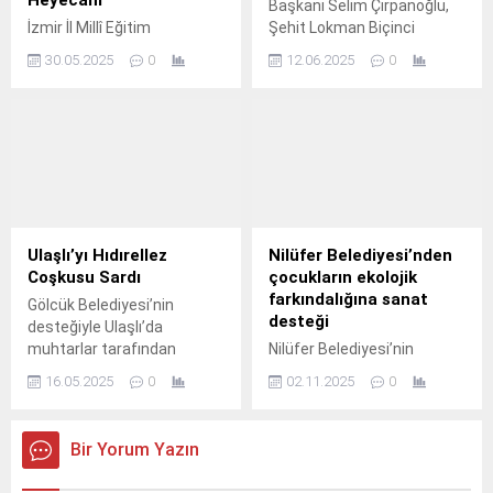
Başkanı Selim Çırpanoğlu,
İzmir İl Millî Eğitim
Şehit Lokman Biçinci
Müdürlüğü tarafından
Mesleki ve Teknik Anadolu
30.05.2025
0
12.06.2025
0
düzenlenen kültür-sanat
Lisesi'nin mezuniyet
faaliyetleri kapsamında,
törenine katılarak,
geleneksel hale gelen ‘Türk
öğrencilerin mutluluğuna
Halk Müziği Liseler Arası
ortak oldu.
Solo Ses İcra Yarışması’nda
final heyecanı yaşandı.
Ulaşlı’yı Hıdırellez
Nilüfer Belediyesi’nden
Coşkusu Sardı
çocukların ekolojik
farkındalığına sanat
Gölcük Belediyesi’nin
desteği
desteğiyle Ulaşlı’da
muhtarlar tarafından
Nilüfer Belediyesi’nin
düzenlenen Hıdırellez
düzenlediği Müfredat Dışı
16.05.2025
0
02.11.2025
0
Şenliği, renkli görüntülere
Çocuk Sanat Programı
sahne oldu.
sonrası ortaya çıkan
eserler, “Bir Tohumla
Bir Yorum Yazın
Başlar” isimli sergiyle
izlenime açıldı.