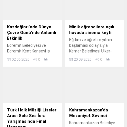
Kazdağları’nda Dünya
Minik öğrencilere açık
Çevre Günü’nde Anlamlı
havada sinema keyfi
Etkinlik
Eğitim ve öğretim yılının
Edremit Belediyesi ve
başlaması dolayısıyla
Edremit Kent Konseyi iş
Kemer Belediyesi Ülker-
birliğinde, Dünya Çevre Günü
Orduvar Akman Kreş ve
02.06.2025
0
20.09.2025
0
dolayısıyla Kazdağları’nın
Gündüz Bakımevi
zirvesi olan Sarıkız
tarafından açık hava
Tepesi’nde çevre temizliği
sineması etkinliği
etkinliği düzenlendi.
düzenlendi.
Türk Halk Müziği Liseler
Kahramankazan’da
Arası Solo Ses İcra
Mezuniyet Sevinci
Yarışmasında Final
Kahramankazan Belediye
Heyecanı