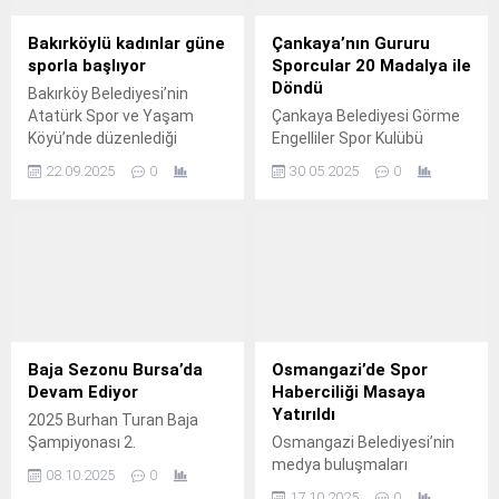
Bakırköylü kadınlar güne
Çankaya’nın Gururu
sporla başlıyor
Sporcular 20 Madalya ile
Döndü
Bakırköy Belediyesi’nin
Atatürk Spor ve Yaşam
Çankaya Belediyesi Görme
Köyü’nde düzenlediği
Engelliler Spor Kulübü
“Sabah Sporları” devam
(Çankaya Belediyesi GESK)
22.09.2025
0
30.05.2025
0
ediyor.
Milli Haltercileri,
Kazakistan'da 23-29 Mayıs
tarihlerinde
düzenlenen Powerlifting ve
Bencpress Dünya Kupası
Kadınlar ve Erkekler Halter
Şampiyonasından 15 altın, 3
gümüş 2 bronz madalya ile
döndü.
Baja Sezonu Bursa’da
Osmangazi’de Spor
Devam Ediyor
Haberciliği Masaya
Yatırıldı
2025 Burhan Turan Baja
Şampiyonası 2.
Osmangazi Belediyesi’nin
medya buluşmaları
08.10.2025
0
kapsamında düzenlediği
17.10.2025
0