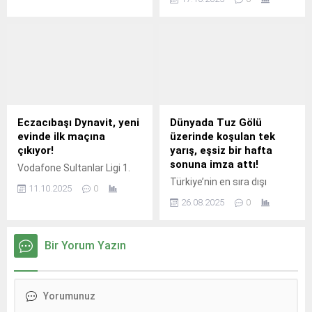
‘Maç Kaç Kaç?’ söyleşisinin
konukları, spor
gazeteciliğinin usta
kalemleri Mehmet Ali
Ekmekçi ile Cevdet Altınel
oldu.
Eczacıbaşı Dynavit, yeni
Dünyada Tuz Gölü
evinde ilk maçına
üzerinde koşulan tek
çıkıyor!
yarış, eşsiz bir hafta
sonuna imza attı!
Vodafone Sultanlar Ligi 1.
Türkiye’nin en sıra dışı
11.10.2025
0
koşularından biri
26.08.2025
0
olan Runfire Salt Lake Ultra
Trail, 22–24 Ağustos 2025
tarihleri arasında Aksaray –
Bir Yorum Yazın
Eskil’de, Eskil Tuz Gölü’nün
sonsuz beyazlığında
koşuldu.