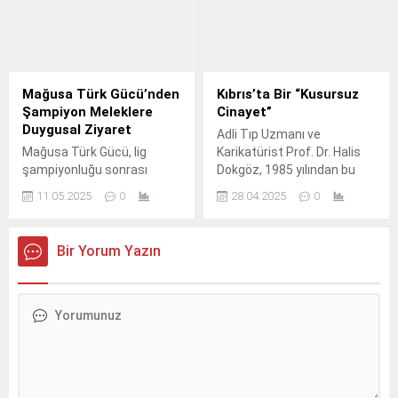
Bomba İmha Uzmanları,
cumhurbaşkanlığı seçimi
bavula uzaktan kontrollü
hakkında önemli
şekilde müdahale etti. Polis
açıklamalarda bulundu.
Basın Subaylığı tarafından
Arıklı, limanların kötü
yapılan açıklamada, bölgede
koşullarına dikkat çekerek,
Mağusa Türk Gücü’nden
Kıbrıs’ta Bir “Kusursuz
gerekli güvenlik önlemlerinin
bu yapıları özelleştirmek
Şampiyon Meleklere
Cinayet”
alındığı ve sokakta bir
için hükümet ortaklarını ikna
Duygusal Ziyaret
Adli Tıp Uzmanı ve
süreliğine trafik akışının
etmeye çalıştığını ancak bu
Mağusa Türk Gücü, lig
Karikatürist Prof. Dr. Halis
durdurulduğu bildirildi.
konuda yeterince başarılı
şampiyonluğu sonrası
Dokgöz, 1985 yılından bu
Yapılan incelemede,...
olamadığını belirtti. Kötü
kupayı Şampiyon Melekler
yana akademik kariyerine
koşullara sahip limanları
11.05.2025
0
28.04.2025
0
Anıt Mezarlığı’na götürerek
sanatı da katarak adli tıbbın
özelleştirmek için
anlamlı bir ziyaret
sert gerçeklerine mizahi bir
ortaklarımı...
gerçekleştirdi. Dernekten
pencere açıyor. Dokgöz,
Bir Yorum Yazın
kulübe teşekkür mesajı
Kıbrıs’ta gerçekleştirdiği
geldi. Mağusa Türk Gücü
etkinliklerle hem
Spor Kulübü, lig
sanatseverlerin hem de adli
şampiyonluğunu
tıp alanına ilgi duyanların
kazandıktan sonra anlamlı
büyük beğenisini kazandı.
bir jestte bulunarak kupayı
23 Nisan Ulusal Egemenlik
Şampiyon Melekler Anıt
ve Çocuk Bayramı
Mezarlığı’na götürdü. Bu
haftasında...