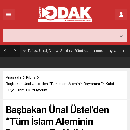
İstanbul,
31
°C
Açık
Tuğba Ünal, Dünya Sarılma Günü kapsamında hayranlarıyla buluştu
Anasayfa
Kıbrıs
Başbakan Ünal Üstel’den “Tüm İslam Aleminin Bayramını En Kalbi
Duygularımla Kutluyorum”
Başbakan Ünal Üstel’den
“Tüm İslam Aleminin