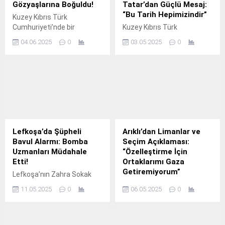
Gözyaşlarına Boğuldu!
Tatar’dan Güçlü Mesaj:
“Bu Tarih Hepimizindir”
Kuzey Kıbrıs Türk
Cumhuriyeti’nde bir
Kuzey Kıbrıs Türk
üreticinin yaşadığı dram,
Cumhuriyeti
04.06.2025
0
03.05.2025
0
tarım sektöründe su
Cumhurbaşkanı Ersin Tatar,
yönetimi konusundaki
Teknofest Kıbrıs Türk
krizleri bir kez daha gözler
Cumhuriyeti’nin ödül
önüne serdi. Tarım
töreninde yaptığı
sezonunun tam ortasında
konuşmada, organizasyona
tarlasını sulamak için yola
gösterilen ilgiden duyduğu
çıkan üretici, ana vananın
memnuniyeti dile getirdi.
kapatıldığını görünce büyük
Tatar, Bir tarihi birlikte
bir hayal kırıklığı yaşadı.
yazdık, bu tarih hepimizindir
Lefkoşa’da Şüpheli
Arıklı’dan Limanlar ve
Kamerasını açarak
diyerek, savunma
Bavul Alarmı: Bomba
Seçim Açıklaması:
yaşadıklarını kayıt altına
sanayisindeki başarıların
Uzmanları Müdahale
“Özelleştirme İçin
alan üretici, gözyaşları
tüm Türk dünyasının gururu
Etti!
Ortaklarımı Gaza
içinde isyan etti.“Ben...
olduğunu vurguladı.
Getiremiyorum”
Lefkoşa’nın Zahra Sokak
Aselsan, Roketsan ve Türk
üzerinde yol kenarına
Bayındırlık ve Ulaştırma
Havacılık ve Uzay Sanayi
11.05.2025
0
06.05.2025
0
bırakılan bir şüpheli bavul,
Bakanı Erhan Arıklı, katıldığı
gibi kurumların...
polis ekiplerini alarma
bir televizyon programında
geçirdi. Olay yerine gelen
limanların özelleştirilmesi
Polis Genel Müdürlüğü
ve yaklaşan